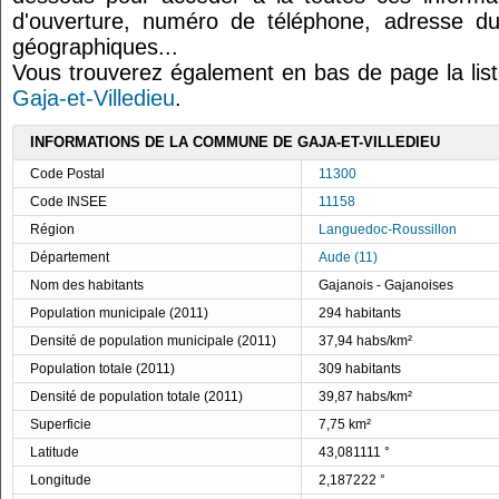
d'ouverture, numéro de téléphone, adresse du
géographiques...
Vous trouverez également en bas de page la lis
Gaja-et-Villedieu
.
INFORMATIONS DE LA COMMUNE DE GAJA-ET-VILLEDIEU
Code Postal
11300
Code INSEE
11158
Région
Languedoc-Roussillon
Département
Aude (11)
Nom des habitants
Gajanois - Gajanoises
Population municipale (2011)
294 habitants
Densité de population municipale (2011)
37,94 habs/km²
Population totale (2011)
309 habitants
Densité de population totale (2011)
39,87 habs/km²
Superficie
7,75 km²
Latitude
43,081111 °
Longitude
2,187222 °