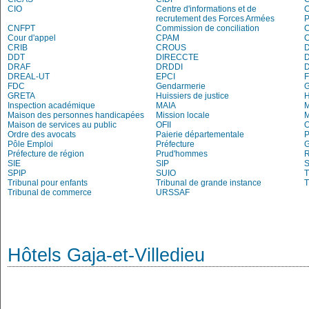
CIO
Centre d'informations et de
recrutement des Forces Armées
P
CNFPT
Commission de conciliation
C
Cour d'appel
CPAM
C
CRIB
CROUS
DDT
DIRECCTE
DRAF
DRDDI
DREAL-UT
EPCI
FDC
Gendarmerie
G
GRETA
Huissiers de justice
Inspection académique
MAIA
M
Maison des personnes handicapées
Mission locale
Maison de services au public
OFII
Ordre des avocats
Paierie départementale
P
Pôle Emploi
Préfecture
G
Préfecture de région
Prud'hommes
R
SIE
SIP
S
SPIP
SUIO
T
Tribunal pour enfants
Tribunal de grande instance
T
Tribunal de commerce
URSSAF
Hôtels Gaja-et-Villedieu