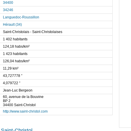
34400
34246
Languedoc-Roussillon
Hérault (34)
Saint-Christolais - Saint-Christolaises
1 402 habitants
124,18 habs/km²
1 423 habitants
126,04 habs/km²
11,29 km²
43,727778 °
4,079722 °
Jean-Luc Bergeon
60, avenue de la Bouvine
BP 2
34400 Saint-Christol
http://www.saint-christol.com
Saint-Christol