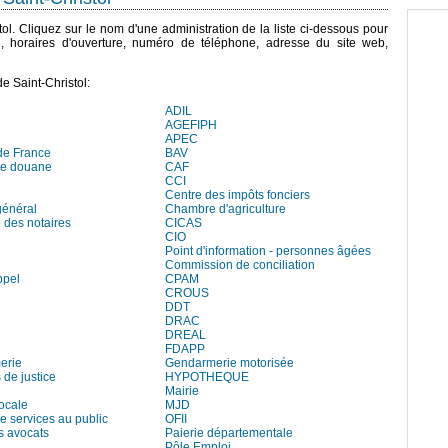
stol. Cliquez sur le nom d'une administration de la liste ci-dessous pour
e, horaires d'ouverture, numéro de téléphone, adresse du site web,
e Saint-Christol:
ADIL
AGEFIPH
APEC
de France
BAV
de douane
CAF
CCI
Centre des impôts fonciers
général
Chambre d'agriculture
des notaires
CICAS
CIO
Point d'information - personnes âgées
Commission de conciliation
ppel
CPAM
CROUS
DDT
DRAC
DREAL
FDAPP
erie
Gendarmerie motorisée
 de justice
HYPOTHEQUE
Mairie
locale
MJD
e services au public
OFII
s avocats
Paierie départementale
Pôle Emploi