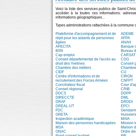
Voici la liste des services publics de Saint-Chri
accéder à la toutes ces informations: adress
informations géographiques...
Types administrations rattachées à la commune d
Plateforme d'accompagnement et de
ADEME
répit pour les aidants de personnes
AFPA
âgées
ANAH
APECITA
Banque 
BSN
Bureau 
Cap emploi
CARSAT
Conseil départemental de l'accès au
CDG
droit des Yvelines
Conseil 
Chambre des métiers
Chambre 
CIDF
CIJ
Centre d'informations et de
CIRGN
recrutement des Forces Armées
CNFPT
Conciliateur fiscal
Cour d'a
Conseil régional
CRIB
DDCS
DDPP
DIRECCTE
DML
DRAF
DRDDI
DREAL-UT
EPCI
FDC
Gendarm
GRETA
Huissiers
Inspection académique
MAIA
Maison des personnes handicapées
Mission 
MSA
Maison d
ONAC
Ordre de
Point conseil budget
PIF