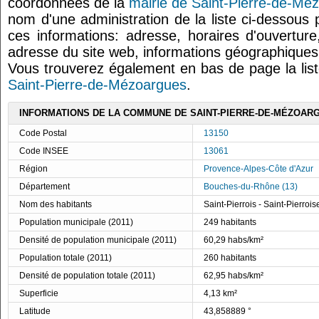
coordonnées de la
mairie de Saint-Pierre-de-Mé
nom d'une administration de la liste ci-dessous 
ces informations: adresse, horaires d'ouvertur
adresse du site web, informations géographiques.
Vous trouverez également en bas de page la lis
Saint-Pierre-de-Mézoargues
.
INFORMATIONS DE LA COMMUNE DE SAINT-PIERRE-DE-MÉZOAR
Code Postal
13150
Code INSEE
13061
Région
Provence-Alpes-Côte d'Azur
Département
Bouches-du-Rhône (13)
Nom des habitants
Saint-Pierrois - Saint-Pierrois
Population municipale (2011)
249 habitants
Densité de population municipale (2011)
60,29 habs/km²
Population totale (2011)
260 habitants
Densité de population totale (2011)
62,95 habs/km²
Superficie
4,13 km²
Latitude
43,858889 °