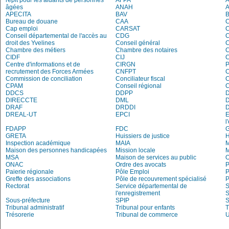
répit pour les aidants de personnes
AFPA
âgées
ANAH
APECITA
BAV
Bureau de douane
CAA
Cap emploi
CARSAT
C
Conseil départemental de l'accès au
CDG
C
droit des Yvelines
Conseil général
C
Chambre des métiers
Chambre des notaires
CIDF
CIJ
C
Centre d'informations et de
CIRGN
P
recrutement des Forces Armées
CNFPT
C
Commission de conciliation
Conciliateur fiscal
C
CPAM
Conseil régional
DDCS
DDPP
DIRECCTE
DML
DRAF
DRDDI
DREAL-UT
EPCI
E
l
FDAPP
FDC
G
GRETA
Huissiers de justice
Inspection académique
MAIA
M
Maison des personnes handicapées
Mission locale
MSA
Maison de services au public
O
ONAC
Ordre des avocats
P
Paierie régionale
Pôle Emploi
P
Greffe des associations
Pôle de recouvrement spécialisé
P
Rectorat
Service départemental de
S
l'enregistrement
S
Sous-préfecture
SPIP
Tribunal administratif
Tribunal pour enfants
T
Trésorerie
Tribunal de commerce