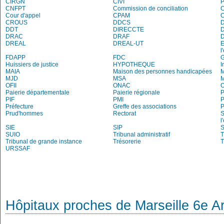
CIRGN
CIVI
P
CNFPT
Commission de conciliation
C
Cour d'appel
CPAM
C
CROUS
DDCS
DDT
DIRECCTE
DRAC
DRAF
DREAL
DREAL-UT
E
l
FDAPP
FDC
Huissiers de justice
HYPOTHEQUE
I
MAIA
Maison des personnes handicapées
M
MJD
MSA
M
OFII
ONAC
O
Paierie départementale
Paierie régionale
P
PIF
PMI
P
Préfecture
Greffe des associations
P
Prud'hommes
Rectorat
S
l
SIE
SIP
S
SUIO
Tribunal administratif
T
Tribunal de grande instance
Trésorerie
T
URSSAF
Hôpitaux proches de Marseille 6e A