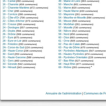
15 - Cantal
49 - Maine-et-Loire
(260 communes)
(363 communes)
16 - Charente
50 - Manche
(404 communes)
(601 communes)
17 - Charente-Maritime
51 - Marne
(472 communes)
(620 communes)
18 - Cher
52 - Haute-Marne
(290 communes)
(433 communes)
19 - Corrèze
53 - Mayenne
(286 communes)
(261 communes)
21 - Côte-d'Or
54 - Meurthe-et-Moselle
(706 communes)
(594 communes)
22 - Côtes-d'Armor
55 - Meuse
(373 communes)
(500 communes)
23 - Creuse
56 - Morbihan
(260 communes)
(261 communes)
24 - Dordogne
57 - Moselle
(557 communes)
(730 communes)
25 - Doubs
58 - Nièvre
(594 communes)
(312 communes)
26 - Drôme
59 - Nord
(369 communes)
(650 communes)
27 - Eure
60 - Oise
(675 communes)
(693 communes)
28 - Eure-et-Loir
61 - Orne
(403 communes)
(505 communes)
29 - Finistère
62 - Pas-de-Calais
(283 communes)
(895 communes)
2A - Corse-du-Sud
63 - Puy-de-Dôme
(124 communes)
(470 communes)
2B - Haute-Corse
64 - Pyrénées-Atlantiques
(236 communes)
(547 communes
30 - Gard
65 - Hautes-Pyrénées
(353 communes)
(474 communes)
31 - Haute-Garonne
66 - Pyrénées-Orientales
(589 communes)
(226 communes
32 - Gers
67 - Bas-Rhin
(463 communes)
(527 communes)
33 - Gironde
68 - Haut-Rhin
(542 communes)
(377 communes)
*
34 - Hérault
69 - Rhône
(343 communes)
(293 communes)
Annuaire de l'administration
|
Communes de Fr