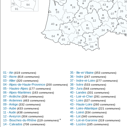
19
3
78
43
94
15
24
91
26
33
46
07
47
48
12
82
84
30
40
32
81
34
13
31
64
11
65
09
66
01 - Ain
35 - Ille-et-Vilaine
(419 communes)
(353 communes)
02 - Aisne
36 - Indre
(816 communes)
(247 communes)
03 - Allier
37 - Indre-et-Loire
(320 communes)
(277 communes)
04 - Alpes-de-Haute-Provence
38 - Isère
(200 communes)
(533 communes)
05 - Hautes-Alpes
39 - Jura
(177 communes)
(544 communes)
06 - Alpes-Maritimes
40 - Landes
(163 communes)
(331 communes)
07 - Ardèche
41 - Loir-et-Cher
(339 communes)
(291 communes)
08 - Ardennes
42 - Loire
(463 communes)
(327 communes)
09 - Ariège
43 - Haute-Loire
(332 communes)
(260 communes)
10 - Aube
44 - Loire-Atlantique
(433 communes)
(221 communes)
11 - Aude
45 - Loiret
(438 communes)
(334 communes)
12 - Aveyron
46 - Lot
(304 communes)
(340 communes)
*
13 - Bouches-du-Rhône
47 - Lot-et-Garonne
(119 communes)
(319 communes)
14 - Calvados
48 - Lozère
(706 communes)
(185 communes)