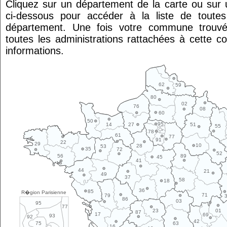
Cliquez sur un département de la carte ou su
ci-dessous pour accéder à la liste de tout
département. Une fois votre commune trouvé
toutes les administrations rattachées à cette 
informations.
62
59
80
02
76
08
60
50
95
14
27
51
55
78
61
77
91
22
29
10
28
53
35
72
52
89
56
45
41
44
21
49
37
58
18
36
85
R�gion Parisienne
71
79
86
03
95
77
01
23
87
17
69
93
92
42
63
75
16