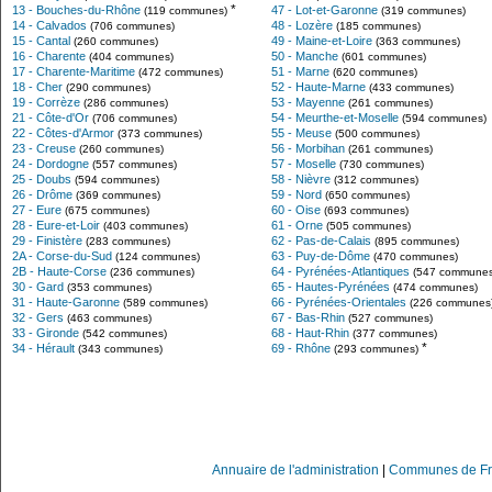
*
13 - Bouches-du-Rhône
47 - Lot-et-Garonne
(119 communes)
(319 communes)
14 - Calvados
48 - Lozère
(706 communes)
(185 communes)
15 - Cantal
49 - Maine-et-Loire
(260 communes)
(363 communes)
16 - Charente
50 - Manche
(404 communes)
(601 communes)
17 - Charente-Maritime
51 - Marne
(472 communes)
(620 communes)
18 - Cher
52 - Haute-Marne
(290 communes)
(433 communes)
19 - Corrèze
53 - Mayenne
(286 communes)
(261 communes)
21 - Côte-d'Or
54 - Meurthe-et-Moselle
(706 communes)
(594 communes)
22 - Côtes-d'Armor
55 - Meuse
(373 communes)
(500 communes)
23 - Creuse
56 - Morbihan
(260 communes)
(261 communes)
24 - Dordogne
57 - Moselle
(557 communes)
(730 communes)
25 - Doubs
58 - Nièvre
(594 communes)
(312 communes)
26 - Drôme
59 - Nord
(369 communes)
(650 communes)
27 - Eure
60 - Oise
(675 communes)
(693 communes)
28 - Eure-et-Loir
61 - Orne
(403 communes)
(505 communes)
29 - Finistère
62 - Pas-de-Calais
(283 communes)
(895 communes)
2A - Corse-du-Sud
63 - Puy-de-Dôme
(124 communes)
(470 communes)
2B - Haute-Corse
64 - Pyrénées-Atlantiques
(236 communes)
(547 communes
30 - Gard
65 - Hautes-Pyrénées
(353 communes)
(474 communes)
31 - Haute-Garonne
66 - Pyrénées-Orientales
(589 communes)
(226 communes
32 - Gers
67 - Bas-Rhin
(463 communes)
(527 communes)
33 - Gironde
68 - Haut-Rhin
(542 communes)
(377 communes)
*
34 - Hérault
69 - Rhône
(343 communes)
(293 communes)
Annuaire de l'administration
|
Communes de Fr