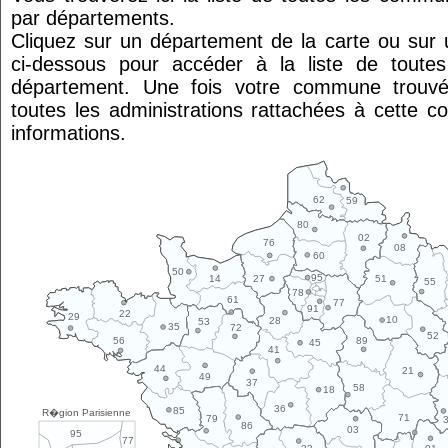
par départements.
Cliquez sur un département de la carte ou su
ci-dessous pour accéder à la liste de tout
département. Une fois votre commune trouvé
toutes les administrations rattachées à cette 
informations.
62
59
80
02
76
08
60
50
95
14
27
51
55
78
61
77
91
22
29
10
28
53
35
72
52
89
56
45
41
44
21
49
37
58
18
36
85
R�gion Parisienne
71
79
86
03
95
77