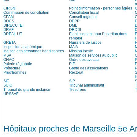
r
CIRGN
Point d'information - personnes âgées
Commission de conciliation
Conciliateur fiscal
C
CPAM
Conseil régional
DDCS
DDPP
DIRECCTE
DML
DRAF
DRDDI
DREAL-UT
Etablissement pour l'insertion dans
l'emploi
GRETA
Huissiers de justice
Inspection académique
MAIA
M
Maison des personnes handicapées
Mission locale
MSA
Maison de services au public
O
ONAC
Ordre des avocats
P
Paierie régionale
PIF
P
Préfecture
Greffe des associations
P
Prud'hommes
Rectorat
S
l
SIE
SIP
S
SUIO
Tribunal administratif
T
Tribunal de grande instance
Trésorerie
T
URSSAF
Hôpitaux proches de Marseille 5e A