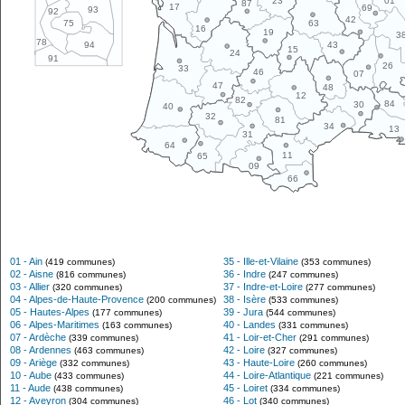
01
23
87
17
69
93
92
42
63
75
16
19
3
78
43
94
15
24
91
26
33
46
07
47
48
12
82
84
30
40
32
81
34
13
31
64
11
65
09
66
01 - Ain
35 - Ille-et-Vilaine
(419 communes)
(353 communes)
02 - Aisne
36 - Indre
(816 communes)
(247 communes)
03 - Allier
37 - Indre-et-Loire
(320 communes)
(277 communes)
04 - Alpes-de-Haute-Provence
38 - Isère
(200 communes)
(533 communes)
05 - Hautes-Alpes
39 - Jura
(177 communes)
(544 communes)
06 - Alpes-Maritimes
40 - Landes
(163 communes)
(331 communes)
07 - Ardèche
41 - Loir-et-Cher
(339 communes)
(291 communes)
08 - Ardennes
42 - Loire
(463 communes)
(327 communes)
09 - Ariège
43 - Haute-Loire
(332 communes)
(260 communes)
10 - Aube
44 - Loire-Atlantique
(433 communes)
(221 communes)
11 - Aude
45 - Loiret
(438 communes)
(334 communes)
12 - Aveyron
46 - Lot
(304 communes)
(340 communes)