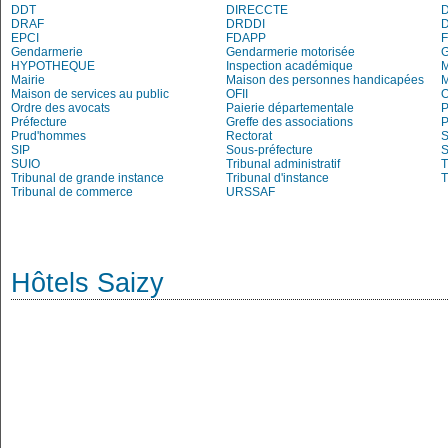
DDT
DIRECCTE
DRAF
DRDDI
EPCI
FDAPP
Gendarmerie
Gendarmerie motorisée
HYPOTHEQUE
Inspection académique
Mairie
Maison des personnes handicapées
Maison de services au public
OFII
Ordre des avocats
Paierie départementale
P
Préfecture
Greffe des associations
P
Prud'hommes
Rectorat
S
SIP
Sous-préfecture
S
SUIO
Tribunal administratif
T
Tribunal de grande instance
Tribunal d'instance
T
Tribunal de commerce
URSSAF
Hôtels Saizy