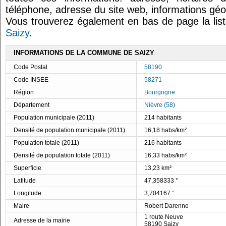
téléphone, adresse du site web, informations géo
Vous trouverez également en bas de page la lis
Saizy
.
INFORMATIONS DE LA COMMUNE DE SAIZY
Code Postal
58190
Code INSEE
58271
Région
Bourgogne
Département
Nièvre (58)
Population municipale (2011)
214 habitants
Densité de population municipale (2011)
16,18 habs/km²
Population totale (2011)
216 habitants
Densité de population totale (2011)
16,33 habs/km²
Superficie
13,23 km²
Latitude
47,358333 °
Longitude
3,704167 °
Maire
Robert Darenne
1 route Neuve
Adresse de la mairie
58190 Saizy