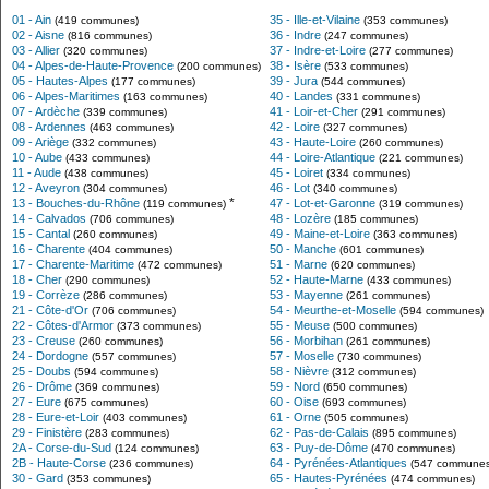
01 - Ain
35 - Ille-et-Vilaine
(419 communes)
(353 communes)
02 - Aisne
36 - Indre
(816 communes)
(247 communes)
03 - Allier
37 - Indre-et-Loire
(320 communes)
(277 communes)
04 - Alpes-de-Haute-Provence
38 - Isère
(200 communes)
(533 communes)
05 - Hautes-Alpes
39 - Jura
(177 communes)
(544 communes)
06 - Alpes-Maritimes
40 - Landes
(163 communes)
(331 communes)
07 - Ardèche
41 - Loir-et-Cher
(339 communes)
(291 communes)
08 - Ardennes
42 - Loire
(463 communes)
(327 communes)
09 - Ariège
43 - Haute-Loire
(332 communes)
(260 communes)
10 - Aube
44 - Loire-Atlantique
(433 communes)
(221 communes)
11 - Aude
45 - Loiret
(438 communes)
(334 communes)
12 - Aveyron
46 - Lot
(304 communes)
(340 communes)
*
13 - Bouches-du-Rhône
47 - Lot-et-Garonne
(119 communes)
(319 communes)
14 - Calvados
48 - Lozère
(706 communes)
(185 communes)
15 - Cantal
49 - Maine-et-Loire
(260 communes)
(363 communes)
16 - Charente
50 - Manche
(404 communes)
(601 communes)
17 - Charente-Maritime
51 - Marne
(472 communes)
(620 communes)
18 - Cher
52 - Haute-Marne
(290 communes)
(433 communes)
19 - Corrèze
53 - Mayenne
(286 communes)
(261 communes)
21 - Côte-d'Or
54 - Meurthe-et-Moselle
(706 communes)
(594 communes)
22 - Côtes-d'Armor
55 - Meuse
(373 communes)
(500 communes)
23 - Creuse
56 - Morbihan
(260 communes)
(261 communes)
24 - Dordogne
57 - Moselle
(557 communes)
(730 communes)
25 - Doubs
58 - Nièvre
(594 communes)
(312 communes)
26 - Drôme
59 - Nord
(369 communes)
(650 communes)
27 - Eure
60 - Oise
(675 communes)
(693 communes)
28 - Eure-et-Loir
61 - Orne
(403 communes)
(505 communes)
29 - Finistère
62 - Pas-de-Calais
(283 communes)
(895 communes)
2A - Corse-du-Sud
63 - Puy-de-Dôme
(124 communes)
(470 communes)
2B - Haute-Corse
64 - Pyrénées-Atlantiques
(236 communes)
(547 communes
30 - Gard
65 - Hautes-Pyrénées
(353 communes)
(474 communes)