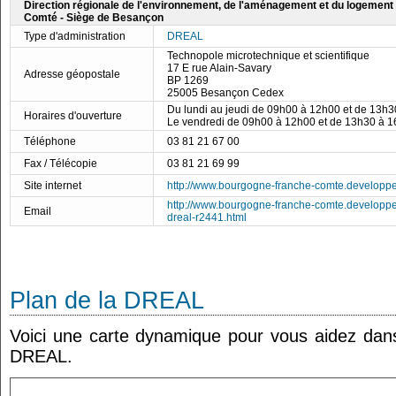
Direction régionale de l'environnement, de l'aménagement et du logemen
Comté - Siège de Besançon
Type d'administration
DREAL
Technopole microtechnique et scientifique
17 E rue Alain-Savary
Adresse géopostale
BP 1269
25005 Besançon Cedex
Du lundi au jeudi de 09h00 à 12h00 et de 13h
Horaires d'ouverture
Le vendredi de 09h00 à 12h00 et de 13h30 à 
Téléphone
03 81 21 67 00
Fax / Télécopie
03 81 21 69 99
Site internet
http://www.bourgogne-franche-comte.developpe
http://www.bourgogne-franche-comte.developpem
Email
dreal-r2441.html
Plan de la DREAL
Voici une carte dynamique pour vous aidez dans 
DREAL.