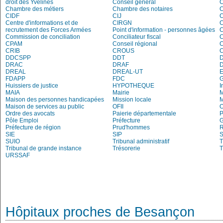
droit des Yvelines
Conseil général
C
Chambre des métiers
Chambre des notaires
CIDF
CIJ
C
Centre d'informations et de
CIRGN
C
recrutement des Forces Armées
Point d'information - personnes âgées
Commission de conciliation
Conciliateur fiscal
C
CPAM
Conseil régional
C
CRIB
CROUS
DDCSPP
DDT
DRAC
DRAF
DREAL
DREAL-UT
E
FDAPP
FDC
Huissiers de justice
HYPOTHEQUE
I
MAIA
Mairie
M
Maison des personnes handicapées
Mission locale
Maison de services au public
OFII
Ordre des avocats
Paierie départementale
P
Pôle Emploi
Préfecture
G
Préfecture de région
Prud'hommes
R
SIE
SIP
S
SUIO
Tribunal administratif
T
Tribunal de grande instance
Trésorerie
T
URSSAF
Hôpitaux proches de Besançon