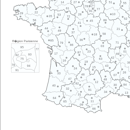
50
95
14
27
51
55
78
61
77
91
22
29
10
28
53
35
72
52
89
56
45
41
44
21
49
37
58
18
36
85
R�gion Parisienne
71
79
86
03
95
77
01
23
87
17
69
93
92
42
63
75
16
19
3
78
43
94
15
24
91
26
33
46
07
47
48
12
82
84
30
40
32
81
34
13
31
64
11
65
09
66