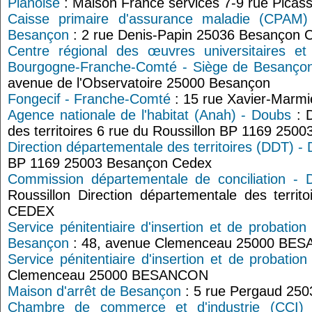
Planoise
: Maison France services 7-9 rue Pica
Caisse primaire d'assurance maladie (CPAM
Besançon
: 2 rue Denis-Papin 25036 Besançon 
Centre régional des œuvres universitaires e
Bourgogne-Franche-Comté - Siège de Besanço
avenue de l'Observatoire 25000 Besançon
Fongecif - Franche-Comté
: 15 rue Xavier-Marm
Agence nationale de l'habitat (Anah) - Doubs
: D
des territoires 6 rue du Roussillon BP 1169 25
Direction départementale des territoires (DDT) -
BP 1169 25003 Besançon Cedex
Commission départementale de conciliation - 
Roussillon Direction départementale des terr
CEDEX
Service pénitentiaire d'insertion et de probati
Besançon
: 48, avenue Clemenceau 25000 BE
Service pénitentiaire d'insertion et de probatio
Clemenceau 25000 BESANCON
Maison d'arrêt de Besançon
: 5 rue Pergaud 2
Chambre de commerce et d'industrie (CCI)