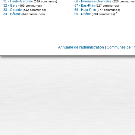
31 - Haute-Garonne
66 - Pyrénées-Orientales
(589 communes)
(226 communes
32 - Gers
67 - Bas-Rhin
(463 communes)
(527 communes)
33 - Gironde
68 - Haut-Rhin
(542 communes)
(377 communes)
*
34 - Hérault
69 - Rhône
(343 communes)
(293 communes)
Annuaire de l'administration
|
Communes de Fr