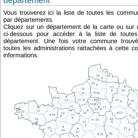
département
Vous trouverez ici la liste de toutes les comm
par départements.
Cliquez sur un département de la carte ou su
ci-dessous pour accéder à la liste de tout
département. Une fois votre commune trouvé
toutes les administrations rattachées à cette 
informations.
62
59
80
02
76
08
60
50
95
14
27
51
55
78
61
77
91
22
29
10
28
53
35
72
52
89
56
45
41
44
21
49
37
58
18