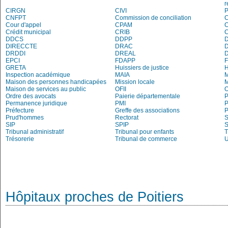
r
CIRGN
CIVI
P
CNFPT
Commission de conciliation
C
Cour d'appel
CPAM
C
Crédit municipal
CRIB
DDCS
DDPP
DIRECCTE
DRAC
DRDDI
DREAL
EPCI
FDAPP
GRETA
Huissiers de justice
Inspection académique
MAIA
M
Maison des personnes handicapées
Mission locale
Maison de services au public
OFII
Ordre des avocats
Paierie départementale
P
Permanence juridique
PMI
P
Préfecture
Greffe des associations
P
Prud'hommes
Rectorat
S
SIP
SPIP
Tribunal administratif
Tribunal pour enfants
T
Trésorerie
Tribunal de commerce
Hôpitaux proches de Poitiers