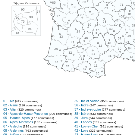
36
85
R�gion Parisienne
71
79
86
03
95
77
01
23
87
17
69
93
92
42
63
75
16
19
3
78
43
94
15
24
91
26
33
46
07
47
48
12
82
84
30
40
32
81
34
13
31
64
11
65
09
66
01 - Ain
35 - Ille-et-Vilaine
(419 communes)
(353 communes)
02 - Aisne
36 - Indre
(816 communes)
(247 communes)
03 - Allier
37 - Indre-et-Loire
(320 communes)
(277 communes)
04 - Alpes-de-Haute-Provence
38 - Isère
(200 communes)
(533 communes)
05 - Hautes-Alpes
39 - Jura
(177 communes)
(544 communes)
06 - Alpes-Maritimes
40 - Landes
(163 communes)
(331 communes)
07 - Ardèche
41 - Loir-et-Cher
(339 communes)
(291 communes)
08 - Ardennes
42 - Loire
(463 communes)
(327 communes)
09 - Ariège
43 - Haute-Loire
(332 communes)
(260 communes)