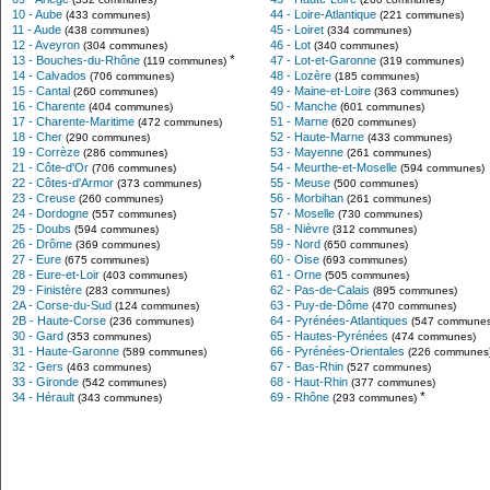
10 - Aube
44 - Loire-Atlantique
(433 communes)
(221 communes)
11 - Aude
45 - Loiret
(438 communes)
(334 communes)
12 - Aveyron
46 - Lot
(304 communes)
(340 communes)
*
13 - Bouches-du-Rhône
47 - Lot-et-Garonne
(119 communes)
(319 communes)
14 - Calvados
48 - Lozère
(706 communes)
(185 communes)
15 - Cantal
49 - Maine-et-Loire
(260 communes)
(363 communes)
16 - Charente
50 - Manche
(404 communes)
(601 communes)
17 - Charente-Maritime
51 - Marne
(472 communes)
(620 communes)
18 - Cher
52 - Haute-Marne
(290 communes)
(433 communes)
19 - Corrèze
53 - Mayenne
(286 communes)
(261 communes)
21 - Côte-d'Or
54 - Meurthe-et-Moselle
(706 communes)
(594 communes)
22 - Côtes-d'Armor
55 - Meuse
(373 communes)
(500 communes)
23 - Creuse
56 - Morbihan
(260 communes)
(261 communes)
24 - Dordogne
57 - Moselle
(557 communes)
(730 communes)
25 - Doubs
58 - Nièvre
(594 communes)
(312 communes)
26 - Drôme
59 - Nord
(369 communes)
(650 communes)
27 - Eure
60 - Oise
(675 communes)
(693 communes)
28 - Eure-et-Loir
61 - Orne
(403 communes)
(505 communes)
29 - Finistère
62 - Pas-de-Calais
(283 communes)
(895 communes)
2A - Corse-du-Sud
63 - Puy-de-Dôme
(124 communes)
(470 communes)
2B - Haute-Corse
64 - Pyrénées-Atlantiques
(236 communes)
(547 communes
30 - Gard
65 - Hautes-Pyrénées
(353 communes)
(474 communes)
31 - Haute-Garonne
66 - Pyrénées-Orientales
(589 communes)
(226 communes
32 - Gers
67 - Bas-Rhin
(463 communes)
(527 communes)
33 - Gironde
68 - Haut-Rhin
(542 communes)
(377 communes)
*
34 - Hérault
69 - Rhône
(343 communes)
(293 communes)