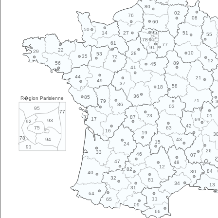
80
02
76
08
60
50
95
14
27
51
55
78
61
77
91
22
29
10
28
53
35
72
52
89
56
45
41
44
21
49
37
58
18
36
85
R�gion Parisienne
71
79
86
03
95
77
01
23
87
17
69
93
92
42
63
75
16
19
3
78
43
94
15
24
91
26
33
46
07
47
48
12
82
84
30
40
32
81
34
13
31
64
11
65
09
66