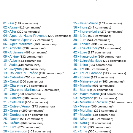
01 - Ain
35 - Ille-et-Vilaine
(419 communes)
(353 communes)
02 - Aisne
36 - Indre
(816 communes)
(247 communes)
03 - Allier
37 - Indre-et-Loire
(320 communes)
(277 communes)
04 - Alpes-de-Haute-Provence
38 - Isère
(200 communes)
(533 communes)
05 - Hautes-Alpes
39 - Jura
(177 communes)
(544 communes)
06 - Alpes-Maritimes
40 - Landes
(163 communes)
(331 communes)
07 - Ardèche
41 - Loir-et-Cher
(339 communes)
(291 communes)
08 - Ardennes
42 - Loire
(463 communes)
(327 communes)
09 - Ariège
43 - Haute-Loire
(332 communes)
(260 communes)
10 - Aube
44 - Loire-Atlantique
(433 communes)
(221 communes)
11 - Aude
45 - Loiret
(438 communes)
(334 communes)
12 - Aveyron
46 - Lot
(304 communes)
(340 communes)
*
13 - Bouches-du-Rhône
47 - Lot-et-Garonne
(119 communes)
(319 communes)
14 - Calvados
48 - Lozère
(706 communes)
(185 communes)
15 - Cantal
49 - Maine-et-Loire
(260 communes)
(363 communes)
16 - Charente
50 - Manche
(404 communes)
(601 communes)
17 - Charente-Maritime
51 - Marne
(472 communes)
(620 communes)
18 - Cher
52 - Haute-Marne
(290 communes)
(433 communes)
19 - Corrèze
53 - Mayenne
(286 communes)
(261 communes)
21 - Côte-d'Or
54 - Meurthe-et-Moselle
(706 communes)
(594 communes)
22 - Côtes-d'Armor
55 - Meuse
(373 communes)
(500 communes)
23 - Creuse
56 - Morbihan
(260 communes)
(261 communes)
24 - Dordogne
57 - Moselle
(557 communes)
(730 communes)
25 - Doubs
58 - Nièvre
(594 communes)
(312 communes)
26 - Drôme
59 - Nord
(369 communes)
(650 communes)
27 - Eure
60 - Oise
(675 communes)
(693 communes)
28 - Eure-et-Loir
61 - Orne
(403 communes)
(505 communes)