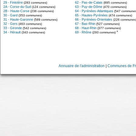
29 - Finistère
62 - Pas-de-Calais
(283 communes)
(895 communes)
2A - Corse-du-Sud
63 - Puy-de-Dôme
(124 communes)
(470 communes)
2B - Haute-Corse
64 - Pyrénées-Atlantiques
(236 communes)
(547 communes
30 - Gard
65 - Hautes-Pyrénées
(353 communes)
(474 communes)
31 - Haute-Garonne
66 - Pyrénées-Orientales
(589 communes)
(226 communes
32 - Gers
67 - Bas-Rhin
(463 communes)
(527 communes)
33 - Gironde
68 - Haut-Rhin
(542 communes)
(377 communes)
*
34 - Hérault
69 - Rhône
(343 communes)
(293 communes)
Annuaire de l'administration
|
Communes de Fr