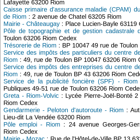
Lafayette 63200 Riom
Caisse primaire d'assurance maladie (CPAM) d
de Riom
: 2 avenue de Chatel 63205 Riom
Mairie - Châteaugay
: Place Lucien-Bayle 63119
Pôle de topographie et de gestion cadastrale
Toulon 63206 Riom Cedex
Trésorerie de Riom
: BP 10047 49 rue de Toulo
Service des impôts des particuliers du centre d
Riom
: 49, rue de Toulon BP 10047 63206 Riom
Service des impôts des entreprises du centre d
Riom
: 49, rue de Toulon BP 43 63206 Riom Ced
Service de la publicité foncière (SPF) - Riom
Publiques 49-51 rue de Toulon 63206 Riom Cede
Greta - Riom-Volvic
: Lycée Pierre-Joël-Bonté 
Riom Cedex
Gendarmerie - Peloton d'autoroute - Riom
: Aut
Lieu-dit La Vendée 63200 Riom
Pôle emploi - Riom
: 24 avenue Georges-Ger
Riom Cedex
Mairie - Mozac
: Rue de l'Hôtel-de-Ville BP 13 