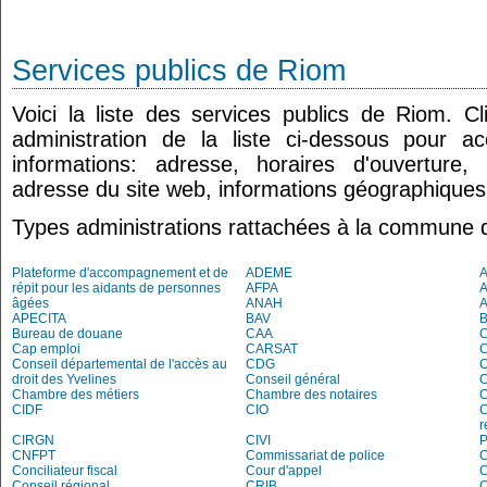
Services publics de Riom
Voici la liste des services publics de Riom. C
administration de la liste ci-dessous pour a
informations: adresse, horaires d'ouverture
adresse du site web, informations géographiques.
Types administrations rattachées à la commune 
Plateforme d'accompagnement et de
ADEME
A
répit pour les aidants de personnes
AFPA
âgées
ANAH
APECITA
BAV
Bureau de douane
CAA
Cap emploi
CARSAT
C
Conseil départemental de l'accès au
CDG
C
droit des Yvelines
Conseil général
C
Chambre des métiers
Chambre des notaires
CIDF
CIO
C
r
CIRGN
CIVI
P
CNFPT
Commissariat de police
C
Conciliateur fiscal
Cour d'appel
Conseil régional
CRIB