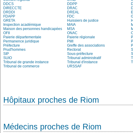
DDCS
DDPP
DIRECCTE
DRAC
DRDDI
DREAL
E
FDAPP
FDC
G
GRETA
Huissiers de justice
Inspection académique
MAIA
M
Maison des personnes handicapées
MSA
M
OFII
ONAC
O
Paierie départementale
Paierie régionale
P
Permanence juridique
PMI
P
Préfecture
Greffe des associations
P
Prud'hommes
Rectorat
S
SIP
Sous-préfecture
S
SUIO
Tribunal administratif
T
Tribunal de grande instance
Tribunal d'instance
T
Tribunal de commerce
URSSAF
Hôpitaux proches de Riom
Médecins proches de Riom