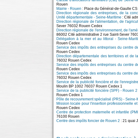
Caisse d'allocations familiales (Caf) de Seine-
Rouen
Mairie - Rouen
: Place du Général-de-Gaulle C
Direction régionale des entreprises, de la con
Unité départementale - Seine-Maritime
: Cité ad
Direction régionale de l'alimentation, de l'agric
Sever 76032 Rouen Cedex
Direction régionale de l'environnement, de l'
86002 Cité administrative 2 rue Saint-Sever 7
Délégation à la mer et au littoral - Seine-Mari
Rouen Cedex
Service des impôts des entreprises du centre 
Rouen Cedex
Direction départementale des territoires et de 
76032 Rouen Cedex
Service des impôts des entreprises du centre 
Rouen Cedex
Service des impôts des entreprises du centre d
76032 Rouen Cedex
Service de la publicité foncière et de l'enregis
Moulin BP 1002 76037 Rouen Cedex 1
Service de la publicité foncière (SPF) - Rouen 2
Rouen Cedex 1
Pôle de recouvrement spécialisé (PRS) - Seine-
Mission locale pour l'insertion professionnelle 
Rouen Cedex
Centre de protection maternelle et infantile (PM
76100 Rouen
Centre des impôts foncier de Rouen 2
: 21 quai