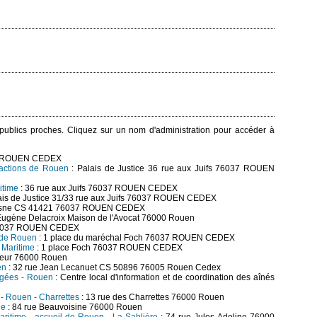
s publics proches. Cliquez sur un nom d'administration pour accéder à
37 ROUEN CEDEX
ractions de Rouen
: Palais de Justice 36 rue aux Juifs 76037 ROUEN
itime
: 36 rue aux Juifs 76037 ROUEN CEDEX
ais de Justice 31/33 rue aux Juifs 76037 ROUEN CEDEX
rosne CS 41421 76037 ROUEN CEDEX
 Eugène Delacroix Maison de l'Avocat 76000 Rouen
s 76037 ROUEN CEDEX
e de Rouen
: 1 place du maréchal Foch 76037 ROUEN CEDEX
 Maritime
: 1 place Foch 76037 ROUEN CEDEX
lieur 76000 Rouen
en
: 32 rue Jean Lecanuet CS 50896 76005 Rouen Cedex
âgées - Rouen
: Centre local d'information et de coordination des aînés
) - Rouen - Charrettes
: 13 rue des Charrettes 76000 Rouen
ie
: 84 rue Beauvoisine 76000 Rouen