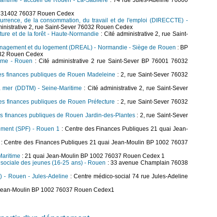
Maritime - accueil de Rouen - La-Sablière
: 74 rue Jules-Adeline 76000
S 31402 76037 Rouen Cedex
currence, de la consommation, du travail et de l'emploi (DIRECCTE) -
ministrative 2, rue Saint-Sever 76032 Rouen Cedex
ulture et de la forêt - Haute-Normandie
: Cité administrative 2, rue Saint-
aménagement et du logement (DREAL) - Normandie - Siège de Rouen
: BP
6032 Rouen Cedex
time - Rouen
: Cité administrative 2 rue Saint-Sever BP 76001 76032
des finances publiques de Rouen Madeleine
: 2, rue Saint-Sever 76032
la mer (DDTM) - Seine-Maritime
: Cité administrative 2, rue Saint-Sever
des finances publiques de Rouen Préfecture
: 2, rue Saint-Sever 76032
es finances publiques de Rouen Jardin-des-Plantes
: 2, rue Saint-Sever
trement (SPF) - Rouen 1
: Centre des Finances Publiques 21 quai Jean-
: Centre des Finances Publiques 21 quai Jean-Moulin BP 1002 76037
Maritime
: 21 quai Jean-Moulin BP 1002 76037 Rouen Cedex 1
et sociale des jeunes (16-25 ans) - Rouen
: 33 avenue Champlain 76038
I) - Rouen - Jules-Adeline
: Centre médico-social 74 rue Jules-Adeline
 Jean-Moulin BP 1002 76037 Rouen Cedex1