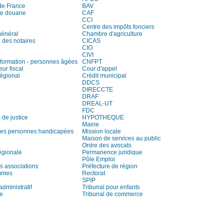
de France
BAV
de douane
CAF
CCI
Centre des impôts fonciers
général
Chambre d'agriculture
des notaires
CICAS
CIO
CIVI
information - personnes âgées
CNFPT
eur fiscal
Cour d'appel
régional
Crédit municipal
DDCS
DIRECCTE
DRAF
DREAL-UT
FDC
 de justice
HYPOTHEQUE
Mairie
es personnes handicapées
Mission locale
Maison de services au public
Ordre des avocats
égionale
Permanence juridique
Pôle Emploi
s associations
Préfecture de région
mmes
Rectorat
SPIP
administratif
Tribunal pour enfants
ie
Tribunal de commerce