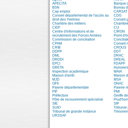
APECITA
Banque 
BSN
Bureau 
Cap emploi
CARSAT
Conseil départemental de l'accès au
CDG
droit des Yvelines
Conseil 
Chambre des métiers
Chambre 
CIDF
CIJ
Centre d'informations et de
CIRGN
recrutement des Forces Armées
Point d'
Commission de conciliation
Conciliat
CPAM
Conseil 
CRIB
CROUS
DDPP
DDT
DML
DRAC
DRDDI
DREAL
EPCI
FDAPP
GRETA
Huissiers
Inspection académique
MAIA
Maison d'arrêt
Maison d
MJD
MSA
OFII
ONAC
Paierie départementale
Paierie r
PIF
PMI
Préfecture
Greffe de
Pôle de recouvrement spécialisé
Prud'ho
SIE
SIP
SUIO
Tribunal 
Tribunal de grande instance
Trésorer
URSSAF