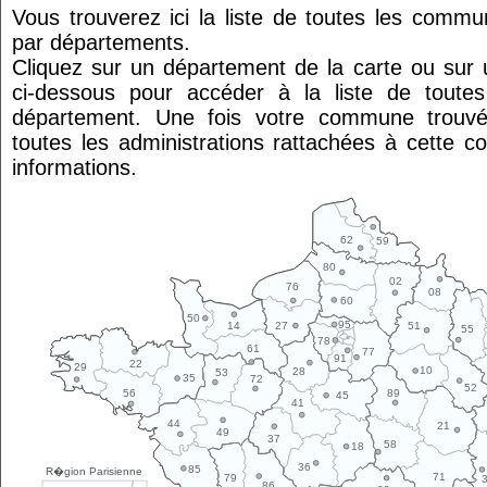
Vous trouverez ici la liste de toutes les comm
par départements.
Cliquez sur un département de la carte ou su
ci-dessous pour accéder à la liste de tout
département. Une fois votre commune trouvé
toutes les administrations rattachées à cette 
informations.
62
59
80
02
76
08
60
50
95
14
27
51
55
78
61
77
91
22
29
10
28
53
35
72
52
89
56
45
41
44
21
49
37
58
18
36
85
R�gion Parisienne
71
79
86