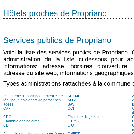
Hôtels proches de Propriano
Services publics de Propriano
Voici la liste des services publics de Propriano.
administration de la liste ci-dessous pour a
informations: adresse, horaires d'ouverture
adresse du site web, informations géographiques.
Types administrations rattachées à la commune 
Plateforme d'accompagnement et de
ADEME
A
répit pour les aidants de personnes
AFPA
âgées
BAV
B
CAF
CCI
C
d
CDG
Chambre d'agriculture
C
Chambre des notaires
CICAS
C
CIJ
CIO
C
r
Point d'information - personnes âgées
CNFPT
C