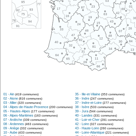
03
95
77
01
23
87
17
69
93
92
42
63
75
16
19
3
78
43
94
15
24
91
26
33
46
07
47
48
12
82
84
30
40
32
81
34
13
31
64
11
65
09
66
01 - Ain
35 - Ille-et-Vilaine
(419 communes)
(353 communes)
02 - Aisne
36 - Indre
(816 communes)
(247 communes)
03 - Allier
37 - Indre-et-Loire
(320 communes)
(277 communes)
04 - Alpes-de-Haute-Provence
38 - Isère
(200 communes)
(533 communes)
05 - Hautes-Alpes
39 - Jura
(177 communes)
(544 communes)
06 - Alpes-Maritimes
40 - Landes
(163 communes)
(331 communes)
07 - Ardèche
41 - Loir-et-Cher
(339 communes)
(291 communes)
08 - Ardennes
42 - Loire
(463 communes)
(327 communes)
09 - Ariège
43 - Haute-Loire
(332 communes)
(260 communes)
10 - Aube
44 - Loire-Atlantique
(433 communes)
(221 communes)