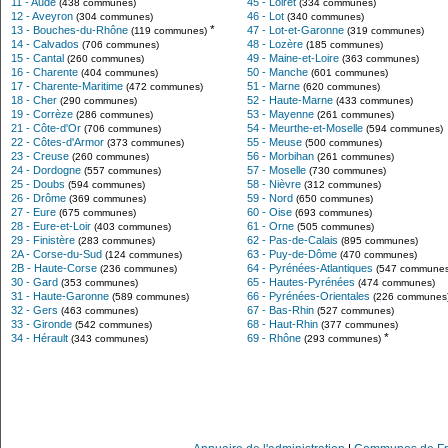
11 - Aude
45 - Loiret
(438 communes)
(334 communes)
12 - Aveyron
46 - Lot
(304 communes)
(340 communes)
*
13 - Bouches-du-Rhône
47 - Lot-et-Garonne
(119 communes)
(319 communes)
14 - Calvados
48 - Lozère
(706 communes)
(185 communes)
15 - Cantal
49 - Maine-et-Loire
(260 communes)
(363 communes)
16 - Charente
50 - Manche
(404 communes)
(601 communes)
17 - Charente-Maritime
51 - Marne
(472 communes)
(620 communes)
18 - Cher
52 - Haute-Marne
(290 communes)
(433 communes)
19 - Corrèze
53 - Mayenne
(286 communes)
(261 communes)
21 - Côte-d'Or
54 - Meurthe-et-Moselle
(706 communes)
(594 communes)
22 - Côtes-d'Armor
55 - Meuse
(373 communes)
(500 communes)
23 - Creuse
56 - Morbihan
(260 communes)
(261 communes)
24 - Dordogne
57 - Moselle
(557 communes)
(730 communes)
25 - Doubs
58 - Nièvre
(594 communes)
(312 communes)
26 - Drôme
59 - Nord
(369 communes)
(650 communes)
27 - Eure
60 - Oise
(675 communes)
(693 communes)
28 - Eure-et-Loir
61 - Orne
(403 communes)
(505 communes)
29 - Finistère
62 - Pas-de-Calais
(283 communes)
(895 communes)
2A - Corse-du-Sud
63 - Puy-de-Dôme
(124 communes)
(470 communes)
2B - Haute-Corse
64 - Pyrénées-Atlantiques
(236 communes)
(547 communes
30 - Gard
65 - Hautes-Pyrénées
(353 communes)
(474 communes)
31 - Haute-Garonne
66 - Pyrénées-Orientales
(589 communes)
(226 communes
32 - Gers
67 - Bas-Rhin
(463 communes)
(527 communes)
33 - Gironde
68 - Haut-Rhin
(542 communes)
(377 communes)
*
34 - Hérault
69 - Rhône
(343 communes)
(293 communes)