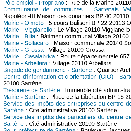
Pôle emploi - Propriano
: Rue de la Marine 20110
Communauté de communes - Sartenais Val
Napoléon-III Maison des douaniers BP 40 20110 
Mairie - Olmeto
: 5 cours Balisoni BP 22 20113 
Mairie - Viggianello
: Le Village 20110 Viggianello
Mairie - Bilia
: Bâtiment communal Village 20100 B
Mairie - Sollacaro
: Maison communale 20140 Sol
Mairie - Grossa
: Village 20100 Grossa
Mairie - Casalabriva
: Route départementale 657
Mairie - Arbellara
: Village 20110 Arbellara
Brigade de gendarmerie - Sartène
: Quartier Arc
Centre d'information et d'orientation (CIO) - Sar
20100 Sartène
Trésorerie de Sartène
: Immeuble cité administra
Mairie - Sartène
: Place de la Libération BP 15 
Service des impôts des entreprises du centre d
Sartène
: Cite administrative 20100 Sartène
Service des impôts des particuliers du centre d
Sartène
: Cité administrative 20100 Sartène
Sous-préfecture de Sartène
: Boulevard Jacques