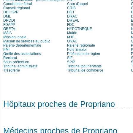
Conciliateur fiscal
Cour d'appel
Conseil régional
CRIB
DDCSPP
DDT
DML
DRAC
DRDDI
DREAL
E
FDAPP
FDC
G
GRETA
HYPOTHEQUE
I
MAIA
Mairie
M
Mission locale
MJD
Maison de services au public
ONAC
O
Paierie départementale
Paierie régionale
P
PMI
Pôle Emploi
P
Greffe des associations
Préfecture de région
P
Rectorat
SIE
S
Sous-préfecture
SPIP
Tribunal administratif
Tribunal pour enfants
T
Trésorerie
Tribunal de commerce
Hôpitaux proches de Propriano
Médecins proches de Propriano