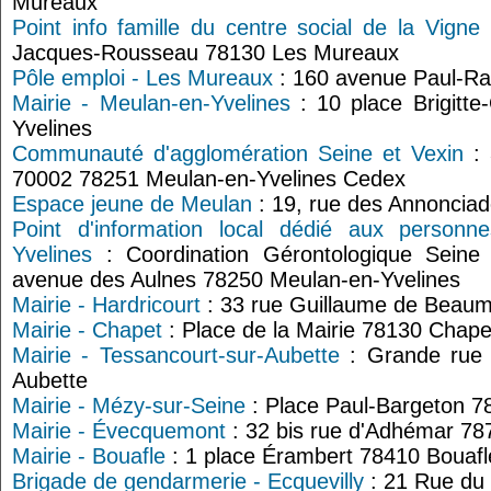
Mureaux
Point info famille du centre social de la Vigne
Jacques-Rousseau 78130 Les Mureaux
Pôle emploi - Les Mureaux
: 160 avenue Paul-Ra
Mairie - Meulan-en-Yvelines
: 10 place Brigitt
Yvelines
Communauté d'agglomération Seine et Vexin
: 
70002 78251 Meulan-en-Yvelines Cedex
Espace jeune de Meulan
: 19, rue des Annoncia
Point d'information local dédié aux person
Yvelines
: Coordination Gérontologique Seine
avenue des Aulnes 78250 Meulan-en-Yvelines
Mairie - Hardricourt
: 33 rue Guillaume de Beaum
Mairie - Chapet
: Place de la Mairie 78130 Chape
Mairie - Tessancourt-sur-Aubette
: Grande rue 
Aubette
Mairie - Mézy-sur-Seine
: Place Paul-Bargeton 7
Mairie - Évecquemont
: 32 bis rue d'Adhémar 7
Mairie - Bouafle
: 1 place Érambert 78410 Bouafl
Brigade de gendarmerie - Ecquevilly
: 21 Rue du 