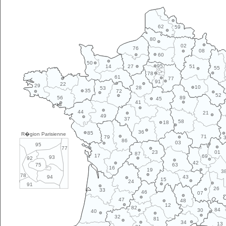
62
59
80
02
76
08
60
50
95
14
27
51
55
78
61
77
91
22
29
10
28
53
35
72
52
89
56
45
41
44
21
49
37
58
18
36
85
R�gion Parisienne
71
79
86
03
95
77
01
23
87
17
69
93
92
42
63
75
16
19
3
78
43
94
15
24
91
26
33
46
07
47
48
12
82
84
30
40
32
81
34
13