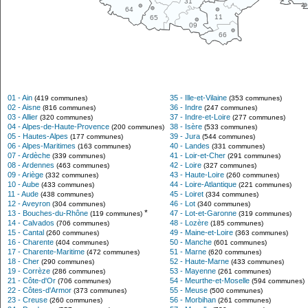
31
64
11
65
09
66
01 - Ain
35 - Ille-et-Vilaine
(419 communes)
(353 communes)
02 - Aisne
36 - Indre
(816 communes)
(247 communes)
03 - Allier
37 - Indre-et-Loire
(320 communes)
(277 communes)
04 - Alpes-de-Haute-Provence
38 - Isère
(200 communes)
(533 communes)
05 - Hautes-Alpes
39 - Jura
(177 communes)
(544 communes)
06 - Alpes-Maritimes
40 - Landes
(163 communes)
(331 communes)
07 - Ardèche
41 - Loir-et-Cher
(339 communes)
(291 communes)
08 - Ardennes
42 - Loire
(463 communes)
(327 communes)
09 - Ariège
43 - Haute-Loire
(332 communes)
(260 communes)
10 - Aube
44 - Loire-Atlantique
(433 communes)
(221 communes)
11 - Aude
45 - Loiret
(438 communes)
(334 communes)
12 - Aveyron
46 - Lot
(304 communes)
(340 communes)
*
13 - Bouches-du-Rhône
47 - Lot-et-Garonne
(119 communes)
(319 communes)
14 - Calvados
48 - Lozère
(706 communes)
(185 communes)
15 - Cantal
49 - Maine-et-Loire
(260 communes)
(363 communes)
16 - Charente
50 - Manche
(404 communes)
(601 communes)
17 - Charente-Maritime
51 - Marne
(472 communes)
(620 communes)
18 - Cher
52 - Haute-Marne
(290 communes)
(433 communes)
19 - Corrèze
53 - Mayenne
(286 communes)
(261 communes)
21 - Côte-d'Or
54 - Meurthe-et-Moselle
(706 communes)
(594 communes)
22 - Côtes-d'Armor
55 - Meuse
(373 communes)
(500 communes)
23 - Creuse
56 - Morbihan
(260 communes)
(261 communes)