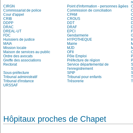
r
CIRGN
Point d'information - personnes âgées
Commissariat de police
Commission de conciliation
C
Cour d'appel
CPAM
C
CRIB
CROUS
DDPP
DDT
DRAC
DRAF
DREAL-UT
EPCI
FDC
Gendarmerie
Huissiers de justice
HYPOTHEQUE
I
MAIA
Mairie
M
Mission locale
MJD
Maison de services au public
OFII
Ordre des avocats
Pôle Emploi
P
Greffe des associations
Préfecture de région
P
Rectorat
Service départemental de
S
l'enregistrement
S
Sous-préfecture
SPIP
Tribunal administratif
Tribunal pour enfants
T
Tribunal d'instance
Trésorerie
T
URSSAF
Hôpitaux proches de Chapet