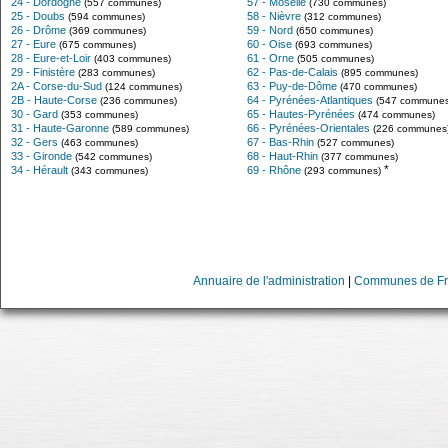
24 - Dordogne
57 - Moselle
(557 communes)
(730 communes)
25 - Doubs
58 - Nièvre
(594 communes)
(312 communes)
26 - Drôme
59 - Nord
(369 communes)
(650 communes)
27 - Eure
60 - Oise
(675 communes)
(693 communes)
28 - Eure-et-Loir
61 - Orne
(403 communes)
(505 communes)
29 - Finistère
62 - Pas-de-Calais
(283 communes)
(895 communes)
2A - Corse-du-Sud
63 - Puy-de-Dôme
(124 communes)
(470 communes)
2B - Haute-Corse
64 - Pyrénées-Atlantiques
(236 communes)
(547 communes
30 - Gard
65 - Hautes-Pyrénées
(353 communes)
(474 communes)
31 - Haute-Garonne
66 - Pyrénées-Orientales
(589 communes)
(226 communes
32 - Gers
67 - Bas-Rhin
(463 communes)
(527 communes)
33 - Gironde
68 - Haut-Rhin
(542 communes)
(377 communes)
*
34 - Hérault
69 - Rhône
(343 communes)
(293 communes)
Annuaire de l'administration
|
Communes de Fr