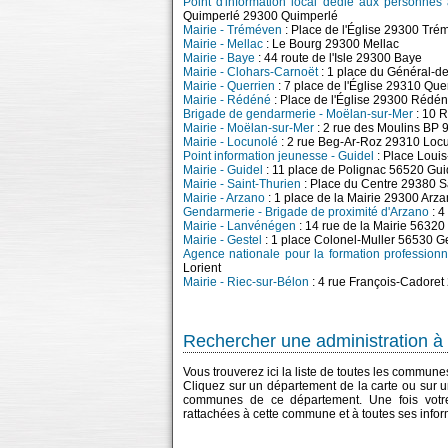
Point d'information local dédié aux personnes
Quimperlé 29300 Quimperlé
Mairie - Tréméven
: Place de l'Église 29300 Tr
Mairie - Mellac
: Le Bourg 29300 Mellac
Mairie - Baye
: 44 route de l'Isle 29300 Baye
Mairie - Clohars-Carnoët
: 1 place du Général-d
Mairie - Querrien
: 7 place de l'Église 29310 Que
Mairie - Rédéné
: Place de l'Église 29300 Rédé
Brigade de gendarmerie - Moëlan-sur-Mer
: 10 
Mairie - Moëlan-sur-Mer
: 2 rue des Moulins BP
Mairie - Locunolé
: 2 rue Beg-Ar-Roz 29310 Loc
Point information jeunesse - Guidel
: Place Loui
Mairie - Guidel
: 11 place de Polignac 56520 Gui
Mairie - Saint-Thurien
: Place du Centre 29380 S
Mairie - Arzano
: 1 place de la Mairie 29300 Arz
Gendarmerie - Brigade de proximité d'Arzano
: 4
Mairie - Lanvénégen
: 14 rue de la Mairie 5632
Mairie - Gestel
: 1 place Colonel-Muller 56530 G
Agence nationale pour la formation professionn
Lorient
Mairie - Riec-sur-Bélon
: 4 rue François-Cadoret
Rechercher une administration à 
Vous trouverez ici la liste de toutes les commun
Cliquez sur un département de la carte ou sur u
communes de ce département. Une fois votre
rattachées à cette commune et à toutes ses infor