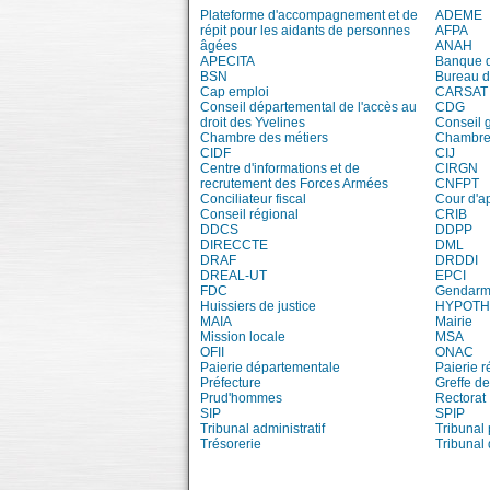
Plateforme d'accompagnement et de
ADEME
répit pour les aidants de personnes
AFPA
âgées
ANAH
APECITA
Banque 
BSN
Bureau 
Cap emploi
CARSAT
Conseil départemental de l'accès au
CDG
droit des Yvelines
Conseil 
Chambre des métiers
Chambre 
CIDF
CIJ
Centre d'informations et de
CIRGN
recrutement des Forces Armées
CNFPT
Conciliateur fiscal
Cour d'a
Conseil régional
CRIB
DDCS
DDPP
DIRECCTE
DML
DRAF
DRDDI
DREAL-UT
EPCI
FDC
Gendarm
Huissiers de justice
HYPOT
MAIA
Mairie
Mission locale
MSA
OFII
ONAC
Paierie départementale
Paierie r
Préfecture
Greffe de
Prud'hommes
Rectorat
SIP
SPIP
Tribunal administratif
Tribunal 
Trésorerie
Tribunal