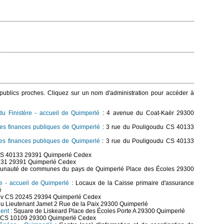
s publics proches. Cliquez sur un nom d'administration pour accéder à
u Finistère - accueil de Quimperlé
: 4 avenue du Coat-Kaër 29300
des finances publiques de Quimperlé
: 3 rue du Pouligoudu CS 40133
des finances publiques de Quimperlé
: 3 rue du Pouligoudu CS 40133
 CS 40133 29391 Quimperlé Cedex
0131 29391 Quimperlé Cedex
nauté de communes du pays de Quimperlé Place des Écoles 29300
ère - accueil de Quimperlé
: Locaux de la Caisse primaire d'assurance
é
rov CS 20245 29394 Quimperlé Cedex
u Lieutenant Jamet 2 Rue de la Paix 29300 Quimperlé
ient
: Square de Liskeard Place des Écoles Porte A 29300 Quimperlé
rly CS 10109 29300 Quimperlé Cedex