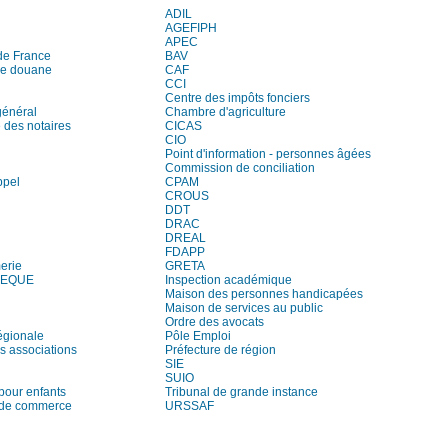
ADIL
AGEFIPH
APEC
de France
BAV
de douane
CAF
CCI
Centre des impôts fonciers
général
Chambre d'agriculture
des notaires
CICAS
CIO
Point d'information - personnes âgées
Commission de conciliation
ppel
CPAM
CROUS
DDT
DRAC
DREAL
FDAPP
erie
GRETA
HEQUE
Inspection académique
Maison des personnes handicapées
Maison de services au public
Ordre des avocats
égionale
Pôle Emploi
s associations
Préfecture de région
SIE
SUIO
pour enfants
Tribunal de grande instance
 de commerce
URSSAF