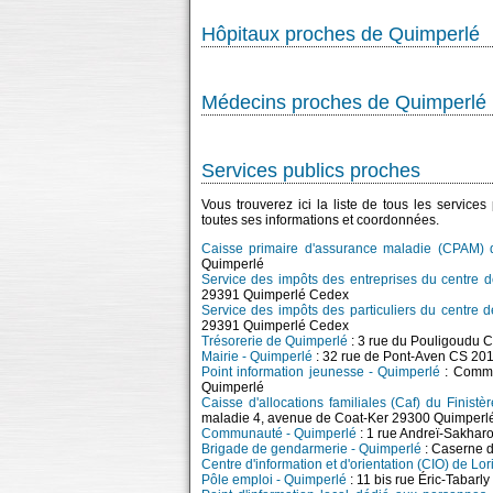
Hôpitaux proches de Quimperlé
Médecins proches de Quimperlé
Services publics proches
Vous trouverez ici la liste de tous les service
toutes ses informations et coordonnées.
Caisse primaire d'assurance maladie (CPAM) d
Quimperlé
Service des impôts des entreprises du centre 
29391 Quimperlé Cedex
Service des impôts des particuliers du centre 
29391 Quimperlé Cedex
Trésorerie de Quimperlé
: 3 rue du Pouligoudu
Mairie - Quimperlé
: 32 rue de Pont-Aven CS 2
Point information jeunesse - Quimperlé
: Commu
Quimperlé
Caisse d'allocations familiales (Caf) du Finist
maladie 4, avenue de Coat-Ker 29300 Quimperl
Communauté - Quimperlé
: 1 rue Andreï-Sakha
Brigade de gendarmerie - Quimperlé
: Caserne d
Centre d'information et d'orientation (CIO) de Lor
Pôle emploi - Quimperlé
: 11 bis rue Éric-Taba