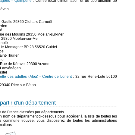
 âgées - Quimperlé
: Centre local d'information et de coordination de
éméven
e-Gaulle 29360 Clohars-Carnoët
rrien
né
Rue des Moulins 29350 Moëlan-sur-Mer
 9 29350 Moëlan-sur-Mer
unolé
s-le-Montagner BP 28 56520 Guidel
del
aint-Thurien
ano
 Rue de Kéravel 29300 Arzano
0 Lanvénégen
estel
elle des adultes (Afpa) - Centre de Lorient
: 32 rue René-Lote 56100
 29340 Riec-sur-Bélon
partir d'un département
es de France classées par départements.
n nom de département ci-dessous pour accéder à la liste de toutes les
 commune trouvée, vous disposerez de toutes les administrations
mations.