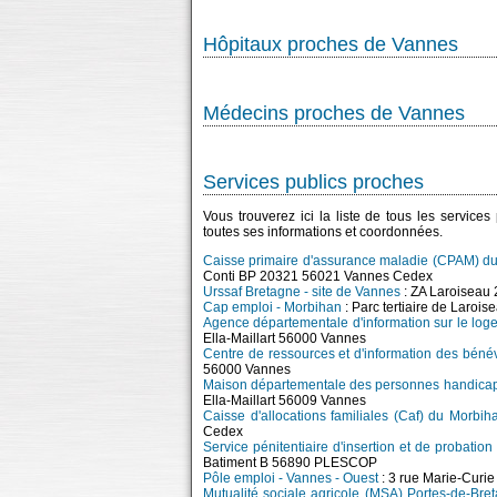
Hôpitaux proches de Vannes
Médecins proches de Vannes
Services publics proches
Vous trouverez ici la liste de tous les service
toutes ses informations et coordonnées.
Caisse primaire d'assurance maladie (CPAM) du
Conti BP 20321 56021 Vannes Cedex
Urssaf Bretagne - site de Vannes
: ZA Laroiseau 
Cap emploi - Morbihan
: Parc tertiaire de Laroi
Agence départementale d'information sur le log
Ella-Maillart 56000 Vannes
Centre de ressources et d'information des bénév
56000 Vannes
Maison départementale des personnes handica
Ella-Maillart 56009 Vannes
Caisse d'allocations familiales (Caf) du Morbi
Cedex
Service pénitentiaire d'insertion et de probati
Batiment B 56890 PLESCOP
Pôle emploi - Vannes - Ouest
: 3 rue Marie-Curi
Mutualité sociale agricole (MSA) Portes-de-Bre