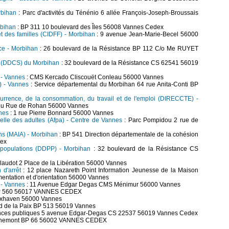
rbihan
: Parc d'activités du Ténénio 6 allée François-Joseph-Broussais
rbihan
: BP 311 10 boulevard des Îles 56008 Vannes Cedex
et des familles (CIDFF) - Morbihan
: 9 avenue Jean-Marie-Becel 56000
ce - Morbihan
: 26 boulevard de la Résistance BP 112 C/o Me RUYET
le (DDCS) du Morbihan
: 32 boulevard de la Résistance CS 62541 56019
) - Vannes
: CMS Kercado Cliscouët Conleau 56000 Vannes
I) - Vannes
: Service départemental du Morbihan 64 rue Anita-Conti BP
currence, de la consommation, du travail et de l'emploi (DIRECCTE) -
ou Rue de Rohan 56000 Vannes
nes
: 1 rue Pierre Bonnard 56000 Vannes
elle des adultes (Afpa) - Centre de Vannes
: Parc Pompidou 2 rue de
ons (MAIA) - Morbihan
: BP 541 Direction départementale de la cohésion
dex
s populations (DDPP) - Morbihan
: 32 boulevard de la Résistance CS
laudot 2 Place de la Libération 56000 Vannes
 d'arrêt
: 12 place Nazareth Point Information Jeunesse de la Maison
mentation et d'orientation 56000 Vannes
) - Vannes
: 11 Avenue Edgar Degas CMS Ménimur 56000 Vannes
 BP 560 56017 VANNES CEDEX
uxhaven 56000 Vannes
d de la Paix BP 513 56019 Vannes
ances publiques 5 avenue Edgar-Degas CS 22537 56019 Vannes Cedex
ichemont BP 66 56002 VANNES CEDEX