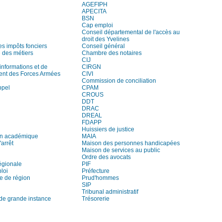
AGEFIPH
APECITA
BSN
Cap emploi
Conseil départemental de l'accès au
droit des Yvelines
es impôts fonciers
Conseil général
des métiers
Chambre des notaires
CIJ
informations et de
CIRGN
ent des Forces Armées
CIVI
Commission de conciliation
ppel
CPAM
CROUS
DDT
DRAC
DREAL
FDAPP
Huissiers de justice
on académique
MAIA
arrêt
Maison des personnes handicapées
Maison de services au public
Ordre des avocats
égionale
PIF
loi
Préfecture
e de région
Prud'hommes
SIP
Tribunal administratif
 de grande instance
Trésorerie