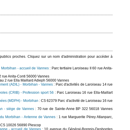
s publics proches. Cliquez sur un nom d'administration pour accéder à
 Morbihan - accueil de Vannes
: Parc tertiaire Laroiseau II 60 rue Anita-
2 rue Anita-Conti 56000 Vannes
seau 2 rue Ella Maillard Adieph 56000 Vannes
ement (ADIL) - Morbihan - Vannes
: Parc d'activités de Laroiseau 14 rue
oles (CRIB) - Profession sport 56
: Parc Laroiseau 16 rue Ella-Maillart
pées (MDPH) - Morbihan
: CS 62379 Parc d'activité de Laroiseau 16 rue
han - siège de Vannes
: 70 rue de Sainte-Anne BP 322 56018 Vannes
on du Morbihan - Antenne de Vannes
: 1 rue Marguerite Pérey Atlanparc,
e CS 10026 56890 Plescop
tagne - accueil de Vannes
: 10 avenue du Général-Borgnis-Desbordes