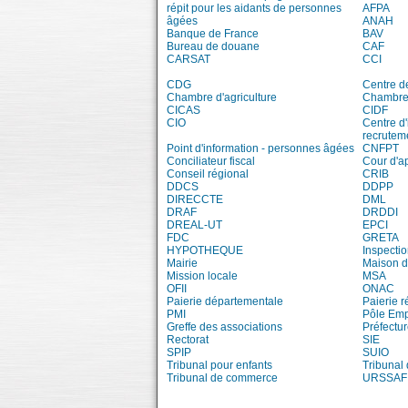
répit pour les aidants de personnes
AFPA
âgées
ANAH
Banque de France
BAV
Bureau de douane
CAF
CARSAT
CCI
CDG
Centre d
Chambre d'agriculture
Chambre 
CICAS
CIDF
CIO
Centre d'
recrutem
Point d'information - personnes âgées
CNFPT
Conciliateur fiscal
Cour d'a
Conseil régional
CRIB
DDCS
DDPP
DIRECCTE
DML
DRAF
DRDDI
DREAL-UT
EPCI
FDC
GRETA
HYPOTHEQUE
Inspecti
Mairie
Maison d'
Mission locale
MSA
OFII
ONAC
Paierie départementale
Paierie r
PMI
Pôle Emp
Greffe des associations
Préfectur
Rectorat
SIE
SPIP
SUIO
Tribunal pour enfants
Tribunal
Tribunal de commerce
URSSAF