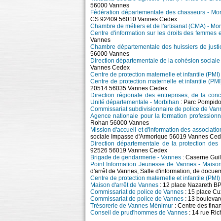
56000 Vannes
Fédération départementale des chasseurs - Mo
CS 92409 56010 Vannes Cedex
Chambre de métiers et de l'artisanat (CMA) - Mo
Centre d'information sur les droits des femmes 
Vannes
Chambre départementale des huissiers de justi
56000 Vannes
Direction départementale de la cohésion socia
Vannes Cedex
Centre de protection maternelle et infantile (PMI
Centre de protection maternelle et infantile (PM
20514 56035 Vannes Cedex
Direction régionale des entreprises, de la con
Unité départementale - Morbihan
: Parc Pompid
Commissariat subdivisionnaire de police de Van
Agence nationale pour la formation professionn
Rohan 56000 Vannes
Mission d'accueil et d'information des associati
sociale Impasse d'Armorique 56019 Vannes Ce
Direction départementale de la protection de
92526 56019 Vannes Cedex
Brigade de gendarmerie - Vannes
: Caserne Guil
Point Information Jeunesse de Vannes - Maison
d'arrêt de Vannes, Salle d'information, de docue
Centre de protection maternelle et infantile (PMI
Maison d'arrêt de Vannes
: 12 place Nazareth
Commissariat de police de Vannes
: 15 place C
Commissariat de police de Vannes
: 13 boulevar
Trésorerie de Vannes Ménimur
: Centre des fin
Conseil de prud'hommes de Vannes
: 14 rue R