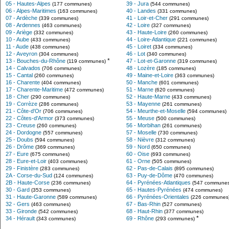
05 - Hautes-Alpes
39 - Jura
(177 communes)
(544 communes)
06 - Alpes-Maritimes
40 - Landes
(163 communes)
(331 communes)
07 - Ardèche
41 - Loir-et-Cher
(339 communes)
(291 communes)
08 - Ardennes
42 - Loire
(463 communes)
(327 communes)
09 - Ariège
43 - Haute-Loire
(332 communes)
(260 communes)
10 - Aube
44 - Loire-Atlantique
(433 communes)
(221 communes)
11 - Aude
45 - Loiret
(438 communes)
(334 communes)
12 - Aveyron
46 - Lot
(304 communes)
(340 communes)
*
13 - Bouches-du-Rhône
47 - Lot-et-Garonne
(119 communes)
(319 communes)
14 - Calvados
48 - Lozère
(706 communes)
(185 communes)
15 - Cantal
49 - Maine-et-Loire
(260 communes)
(363 communes)
16 - Charente
50 - Manche
(404 communes)
(601 communes)
17 - Charente-Maritime
51 - Marne
(472 communes)
(620 communes)
18 - Cher
52 - Haute-Marne
(290 communes)
(433 communes)
19 - Corrèze
53 - Mayenne
(286 communes)
(261 communes)
21 - Côte-d'Or
54 - Meurthe-et-Moselle
(706 communes)
(594 communes)
22 - Côtes-d'Armor
55 - Meuse
(373 communes)
(500 communes)
23 - Creuse
56 - Morbihan
(260 communes)
(261 communes)
24 - Dordogne
57 - Moselle
(557 communes)
(730 communes)
25 - Doubs
58 - Nièvre
(594 communes)
(312 communes)
26 - Drôme
59 - Nord
(369 communes)
(650 communes)
27 - Eure
60 - Oise
(675 communes)
(693 communes)
28 - Eure-et-Loir
61 - Orne
(403 communes)
(505 communes)
29 - Finistère
62 - Pas-de-Calais
(283 communes)
(895 communes)
2A - Corse-du-Sud
63 - Puy-de-Dôme
(124 communes)
(470 communes)
2B - Haute-Corse
64 - Pyrénées-Atlantiques
(236 communes)
(547 communes
30 - Gard
65 - Hautes-Pyrénées
(353 communes)
(474 communes)
31 - Haute-Garonne
66 - Pyrénées-Orientales
(589 communes)
(226 communes
32 - Gers
67 - Bas-Rhin
(463 communes)
(527 communes)
33 - Gironde
68 - Haut-Rhin
(542 communes)
(377 communes)
*
34 - Hérault
69 - Rhône
(343 communes)
(293 communes)