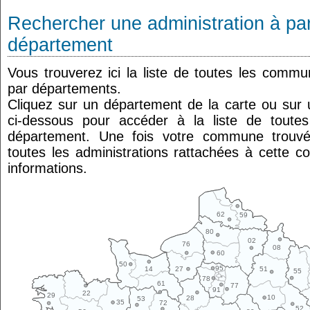
Rechercher une administration à par
département
Vous trouverez ici la liste de toutes les comm
par départements.
Cliquez sur un département de la carte ou su
ci-dessous pour accéder à la liste de tout
département. Une fois votre commune trouvé
toutes les administrations rattachées à cette 
informations.
62
59
80
02
76
08
60
50
95
14
27
51
55
78
61
77
91
22
29
10
28
53
35
72
52