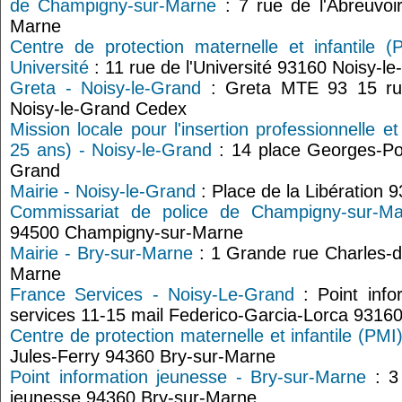
de Champigny-sur-Marne
: 7 rue de l'Abreuvoi
Marne
Centre de protection maternelle et infantile (
Université
: 11 rue de l'Université 93160 Noisy-l
Greta - Noisy-le-Grand
: Greta MTE 93 15 rue
Noisy-le-Grand Cedex
Mission locale pour l'insertion professionnelle e
25 ans) - Noisy-le-Grand
: 14 place Georges-Po
Grand
Mairie - Noisy-le-Grand
: Place de la Libération 
Commissariat de police de Champigny-sur-Ma
94500 Champigny-sur-Marne
Mairie - Bry-sur-Marne
: 1 Grande rue Charles-d
Marne
France Services - Noisy-Le-Grand
: Point info
services 11-15 mail Federico-Garcia-Lorca 9316
Centre de protection maternelle et infantile (PMI
Jules-Ferry 94360 Bry-sur-Marne
Point information jeunesse - Bry-sur-Marne
: 3 
jeunesse 94360 Bry-sur-Marne