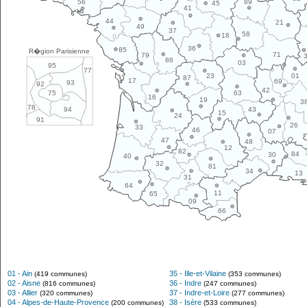
89
56
45
41
44
21
49
37
58
18
36
85
R�gion Parisienne
71
79
86
03
95
77
01
23
87
17
69
93
92
42
63
75
16
19
3
78
43
94
15
24
91
26
33
46
07
47
48
12
82
84
30
40
32
81
34
13
31
64
11
65
09
66
01 - Ain
35 - Ille-et-Vilaine
(419 communes)
(353 communes)
02 - Aisne
36 - Indre
(816 communes)
(247 communes)
03 - Allier
37 - Indre-et-Loire
(320 communes)
(277 communes)
04 - Alpes-de-Haute-Provence
38 - Isère
(200 communes)
(533 communes)