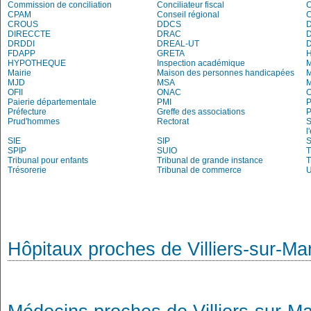
Commission de conciliation
Conciliateur fiscal
C
CPAM
Conseil régional
CROUS
DDCS
DIRECCTE
DRAC
DRDDI
DREAL-UT
FDAPP
GRETA
H
HYPOTHEQUE
Inspection académique
Mairie
Maison des personnes handicapées
M
MJD
MSA
M
OFII
ONAC
O
Paierie départementale
PMI
P
Préfecture
Greffe des associations
P
Prud'hommes
Rectorat
S
l
SIE
SIP
S
SPIP
SUIO
T
Tribunal pour enfants
Tribunal de grande instance
T
Trésorerie
Tribunal de commerce
Hôpitaux proches de Villiers-sur-Ma