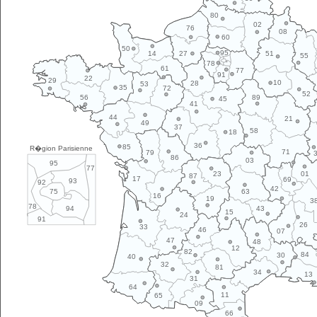
80
02
76
08
60
50
95
14
27
51
55
78
61
77
91
22
29
10
28
53
35
72
52
89
56
45
41
44
21
49
37
58
18
36
85
R�gion Parisienne
71
79
86
03
95
77
01
23
87
17
69
93
92
42
63
75
16
19
3
78
43
94
15
24
91
26
33
46
07
47
48
12
82
84
30
40
32
81
34
13
31
64
11
65
09
66