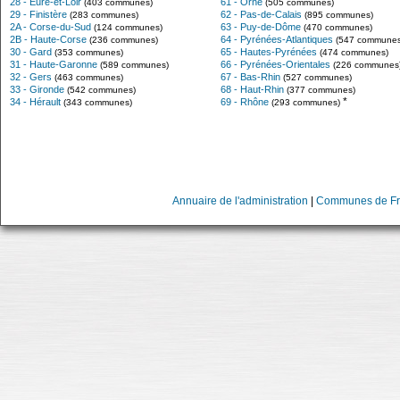
28 - Eure-et-Loir
61 - Orne
(403 communes)
(505 communes)
29 - Finistère
62 - Pas-de-Calais
(283 communes)
(895 communes)
2A - Corse-du-Sud
63 - Puy-de-Dôme
(124 communes)
(470 communes)
2B - Haute-Corse
64 - Pyrénées-Atlantiques
(236 communes)
(547 communes
30 - Gard
65 - Hautes-Pyrénées
(353 communes)
(474 communes)
31 - Haute-Garonne
66 - Pyrénées-Orientales
(589 communes)
(226 communes
32 - Gers
67 - Bas-Rhin
(463 communes)
(527 communes)
33 - Gironde
68 - Haut-Rhin
(542 communes)
(377 communes)
*
34 - Hérault
69 - Rhône
(343 communes)
(293 communes)
Annuaire de l'administration
|
Communes de Fr