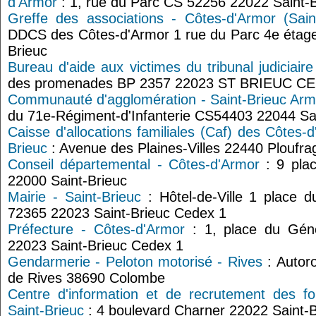
d'Armor
: 1, rue du Parc CS 52256 22022 Saint-
Greffe des associations - Côtes-d'Armor (Saint
DDCS des Côtes-d'Armor 1 rue du Parc 4e étage
Brieuc
Bureau d'aide aux victimes du tribunal judiciair
des promenades BP 2357 22023 ST BRIEUC C
Communauté d'agglomération - Saint-Brieuc Arm
du 71e-Régiment-d'Infanterie CS54403 22044 Sa
Caisse d'allocations familiales (Caf) des Côtes-
Brieuc
: Avenue des Plaines-Villes 22440 Ploufra
Conseil départemental - Côtes-d'Armor
: 9 plac
22000 Saint-Brieuc
Mairie - Saint-Brieuc
: Hôtel-de-Ville 1 place 
72365 22023 Saint-Brieuc Cedex 1
Préfecture - Côtes-d'Armor
: 1, place du Géné
22023 Saint-Brieuc Cedex 1
Gendarmerie - Peloton motorisé - Rives
: Autor
de Rives 38690 Colombe
Centre d'information et de recrutement des f
Saint-Brieuc
: 4 boulevard Charner 22022 Saint-B