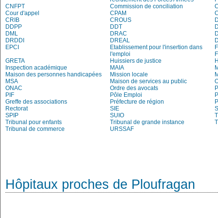
CNFPT
Commission de conciliation
C
Cour d'appel
CPAM
C
CRIB
CROUS
DDPP
DDT
DML
DRAC
DRDDI
DREAL
EPCI
Etablissement pour l'insertion dans
l'emploi
GRETA
Huissiers de justice
Inspection académique
MAIA
M
Maison des personnes handicapées
Mission locale
MSA
Maison de services au public
O
ONAC
Ordre des avocats
P
PIF
Pôle Emploi
P
Greffe des associations
Préfecture de région
P
Rectorat
SIE
S
SPIP
SUIO
T
Tribunal pour enfants
Tribunal de grande instance
T
Tribunal de commerce
URSSAF
Hôpitaux proches de Ploufragan