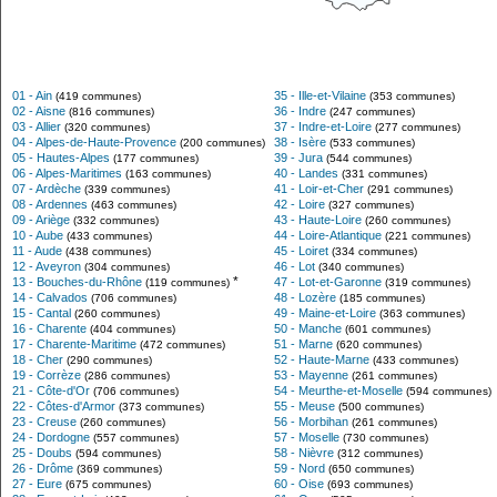
01 - Ain
35 - Ille-et-Vilaine
(419 communes)
(353 communes)
02 - Aisne
36 - Indre
(816 communes)
(247 communes)
03 - Allier
37 - Indre-et-Loire
(320 communes)
(277 communes)
04 - Alpes-de-Haute-Provence
38 - Isère
(200 communes)
(533 communes)
05 - Hautes-Alpes
39 - Jura
(177 communes)
(544 communes)
06 - Alpes-Maritimes
40 - Landes
(163 communes)
(331 communes)
07 - Ardèche
41 - Loir-et-Cher
(339 communes)
(291 communes)
08 - Ardennes
42 - Loire
(463 communes)
(327 communes)
09 - Ariège
43 - Haute-Loire
(332 communes)
(260 communes)
10 - Aube
44 - Loire-Atlantique
(433 communes)
(221 communes)
11 - Aude
45 - Loiret
(438 communes)
(334 communes)
12 - Aveyron
46 - Lot
(304 communes)
(340 communes)
*
13 - Bouches-du-Rhône
47 - Lot-et-Garonne
(119 communes)
(319 communes)
14 - Calvados
48 - Lozère
(706 communes)
(185 communes)
15 - Cantal
49 - Maine-et-Loire
(260 communes)
(363 communes)
16 - Charente
50 - Manche
(404 communes)
(601 communes)
17 - Charente-Maritime
51 - Marne
(472 communes)
(620 communes)
18 - Cher
52 - Haute-Marne
(290 communes)
(433 communes)
19 - Corrèze
53 - Mayenne
(286 communes)
(261 communes)
21 - Côte-d'Or
54 - Meurthe-et-Moselle
(706 communes)
(594 communes)
22 - Côtes-d'Armor
55 - Meuse
(373 communes)
(500 communes)
23 - Creuse
56 - Morbihan
(260 communes)
(261 communes)
24 - Dordogne
57 - Moselle
(557 communes)
(730 communes)
25 - Doubs
58 - Nièvre
(594 communes)
(312 communes)
26 - Drôme
59 - Nord
(369 communes)
(650 communes)
27 - Eure
60 - Oise
(675 communes)
(693 communes)