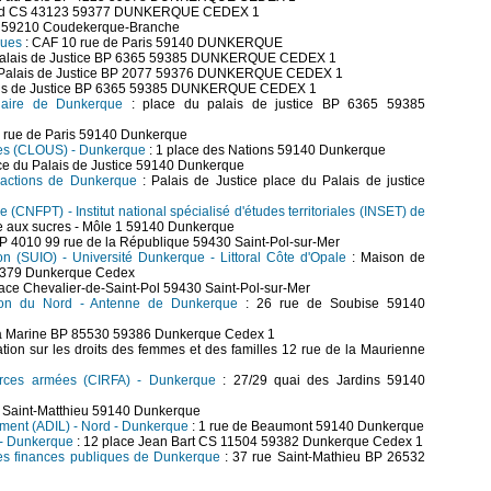
Sud CS 43123 59377 DUNKERQUE CEDEX 1
es 59210 Coudekerque-Branche
ques
: CAF 10 rue de Paris 59140 DUNKERQUE
 Palais de Justice BP 6365 59385 DUNKERQUE CEDEX 1
u Palais de Justice BP 2077 59376 DUNKERQUE CEDEX 1
lais de Justice BP 6365 59385 DUNKERQUE CEDEX 1
ciaire de Dunkerque
: place du palais de justice BP 6365 59385
2 rue de Paris 59140 Dunkerque
ires (CLOUS) - Dunkerque
: 1 place des Nations 59140 Dunkerque
ce du Palais de Justice 59140 Dunkerque
fractions de Dunkerque
: Palais de Justice place du Palais de justice
le (CNFPT) - Institut national spécialisé d'études territoriales (INSET) de
le aux sucres - Môle 1 59140 Dunkerque
 4010 99 rue de la République 59430 Saint-Pol-sur-Mer
tion (SUIO) - Université Dunkerque - Littoral Côte d'Opale
: Maison de
 59379 Dunkerque Cedex
lace Chevalier-de-Saint-Pol 59430 Saint-Pol-sur-Mer
bation du Nord - Antenne de Dunkerque
: 26 rue de Soubise 59140
 la Marine BP 85530 59386 Dunkerque Cedex 1
ation sur les droits des femmes et des familles 12 rue de la Maurienne
forces armées (CIRFA) - Dunkerque
: 27/29 quai des Jardins 59140
e Saint-Matthieu 59140 Dunkerque
ement (ADIL) - Nord - Dunkerque
: 1 rue de Beaumont 59140 Dunkerque
 - Dunkerque
: 12 place Jean Bart CS 11504 59382 Dunkerque Cedex 1
des finances publiques de Dunkerque
: 37 rue Saint-Mathieu BP 26532