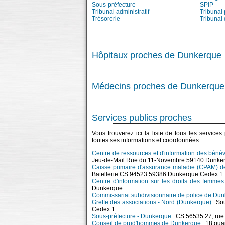
Sous-préfecture
SPIP
Tribunal administratif
Tribunal 
Trésorerie
Tribunal
Hôpitaux proches de Dunkerque
Médecins proches de Dunkerque
Services publics proches
Vous trouverez ici la liste de tous les service
toutes ses informations et coordonnées.
Centre de ressources et d'information des béné
Jeu-de-Mail Rue du 11-Novembre 59140 Dunke
Caisse primaire d'assurance maladie (CPAM) d
Batellerie CS 94523 59386 Dunkerque Cedex 1
Centre d'information sur les droits des femme
Dunkerque
Commissariat subdivisionnaire de police de Du
Greffe des associations - Nord (Dunkerque)
: So
Cedex 1
Sous-préfecture - Dunkerque
: CS 56535 27, ru
Conseil de prud'hommes de Dunkerque
: 18 qu