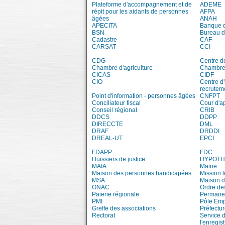
Plateforme d'accompagnement et de
ADEME
répit pour les aidants de personnes
AFPA
âgées
ANAH
APECITA
Banque 
BSN
Bureau 
Cadastre
CAF
CARSAT
CCI
CDG
Centre d
Chambre d'agriculture
Chambre 
CICAS
CIDF
CIO
Centre d'
recrutem
Point d'information - personnes âgées
CNFPT
Conciliateur fiscal
Cour d'a
Conseil régional
CRIB
DDCS
DDPP
DIRECCTE
DML
DRAF
DRDDI
DREAL-UT
EPCI
FDAPP
FDC
Huissiers de justice
HYPOT
MAIA
Mairie
Maison des personnes handicapées
Mission 
MSA
Maison d
ONAC
Ordre de
Paierie régionale
Permanen
PMI
Pôle Emp
Greffe des associations
Préfectur
Rectorat
Service 
l'enregis