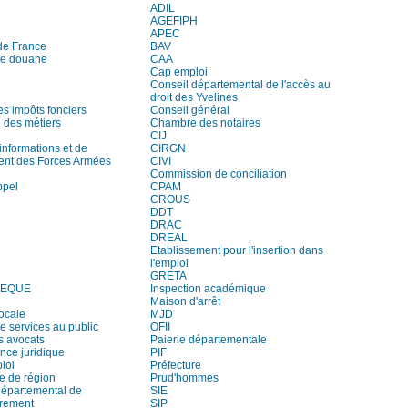
ADIL
AGEFIPH
APEC
de France
BAV
de douane
CAA
Cap emploi
Conseil départemental de l'accès au
droit des Yvelines
es impôts fonciers
Conseil général
des métiers
Chambre des notaires
CIJ
informations et de
CIRGN
ent des Forces Armées
CIVI
Commission de conciliation
ppel
CPAM
CROUS
DDT
DRAC
DREAL
Etablissement pour l'insertion dans
l'emploi
GRETA
HEQUE
Inspection académique
Maison d'arrêt
locale
MJD
e services au public
OFII
s avocats
Paierie départementale
ce juridique
PIF
loi
Préfecture
e de région
Prud'hommes
départemental de
SIE
trement
SIP