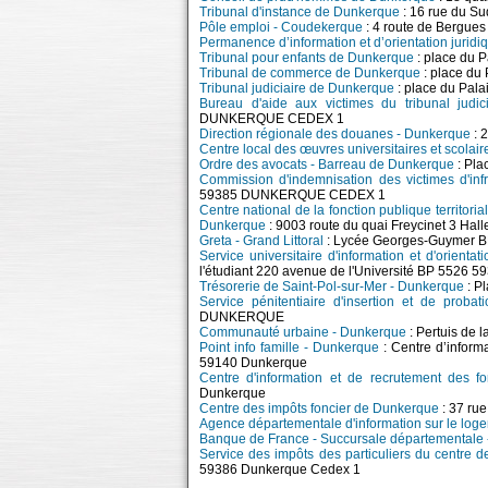
Tribunal d'instance de Dunkerque
: 16 rue du 
Pôle emploi - Coudekerque
: 4 route de Bergu
Permanence d’information et d’orientation juridi
Tribunal pour enfants de Dunkerque
: place du
Tribunal de commerce de Dunkerque
: place d
Tribunal judiciaire de Dunkerque
: place du Pa
Bureau d'aide aux victimes du tribunal judi
DUNKERQUE CEDEX 1
Direction régionale des douanes - Dunkerque
: 
Centre local des œuvres universitaires et scola
Ordre des avocats - Barreau de Dunkerque
: Pla
Commission d'indemnisation des victimes d'in
59385 DUNKERQUE CEDEX 1
Centre national de la fonction publique territoria
Dunkerque
: 9003 route du quai Freycinet 3 Hal
Greta - Grand Littoral
: Lycée Georges-Guymer BP
Service universitaire d'information et d'orienta
l'étudiant 220 avenue de l'Université BP 5526
Trésorerie de Saint-Pol-sur-Mer - Dunkerque
: P
Service pénitentiaire d'insertion et de pro
DUNKERQUE
Communauté urbaine - Dunkerque
: Pertuis de
Point info famille - Dunkerque
: Centre d’inform
59140 Dunkerque
Centre d'information et de recrutement des 
Dunkerque
Centre des impôts foncier de Dunkerque
: 37 ru
Agence départementale d'information sur le log
Banque de France - Succursale départementale
Service des impôts des particuliers du centre 
59386 Dunkerque Cedex 1