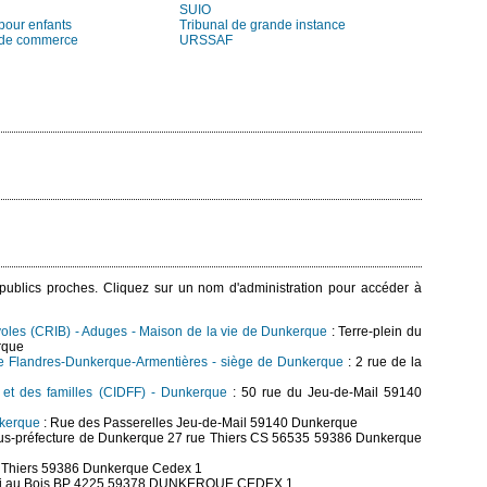
SUIO
pour enfants
Tribunal de grande instance
 de commerce
URSSAF
s publics proches. Cliquez sur un nom d'administration pour accéder à
voles (CRIB) - Aduges - Maison de la vie de Dunkerque
: Terre-plein du
rque
e Flandres-Dunkerque-Armentières - siège de Dunkerque
: 2 rue de la
s et des familles (CIDFF) - Dunkerque
: 50 rue du Jeu-de-Mail 59140
nkerque
: Rue des Passerelles Jeu-de-Mail 59140 Dunkerque
us-préfecture de Dunkerque 27 rue Thiers CS 56535 59386 Dunkerque
e Thiers 59386 Dunkerque Cedex 1
ai au Bois BP 4225 59378 DUNKERQUE CEDEX 1