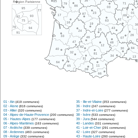
36
85
R�gion Parisienne
71
79
86
03
95
77
01
23
87
17
69
93
92
42
63
75
16
19
3
78
43
94
15
24
91
26
33
46
07
47
48
12
82
84
30
40
32
81
34
13
31
64
11
65
09
66
01 - Ain
35 - Ille-et-Vilaine
(419 communes)
(353 communes)
02 - Aisne
36 - Indre
(816 communes)
(247 communes)
03 - Allier
37 - Indre-et-Loire
(320 communes)
(277 communes)
04 - Alpes-de-Haute-Provence
38 - Isère
(200 communes)
(533 communes)
05 - Hautes-Alpes
39 - Jura
(177 communes)
(544 communes)
06 - Alpes-Maritimes
40 - Landes
(163 communes)
(331 communes)
07 - Ardèche
41 - Loir-et-Cher
(339 communes)
(291 communes)
08 - Ardennes
42 - Loire
(463 communes)
(327 communes)
09 - Ariège
43 - Haute-Loire
(332 communes)
(260 communes)