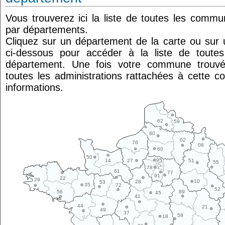
Vous trouverez ici la liste de toutes les comm
par départements.
Cliquez sur un département de la carte ou su
ci-dessous pour accéder à la liste de tout
département. Une fois votre commune trouvé
toutes les administrations rattachées à cette 
informations.
62
59
80
02
76
08
60
50
95
14
27
51
55
78
61
77
91
22
29
10
28
53
35
72
52
89
56
45
41
44
21
49
37
58
18