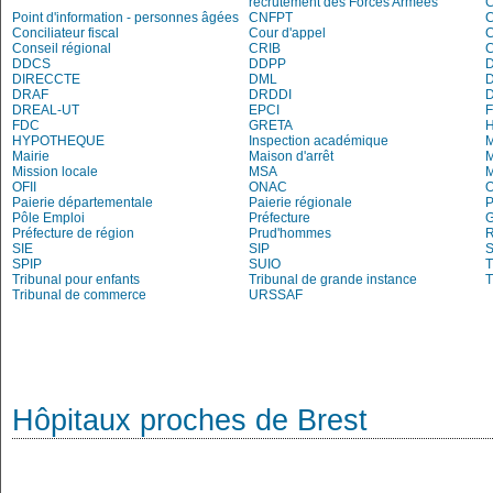
recrutement des Forces Armées
C
Point d'information - personnes âgées
CNFPT
C
Conciliateur fiscal
Cour d'appel
Conseil régional
CRIB
DDCS
DDPP
DIRECCTE
DML
DRAF
DRDDI
DREAL-UT
EPCI
FDC
GRETA
H
HYPOTHEQUE
Inspection académique
Mairie
Maison d'arrêt
M
Mission locale
MSA
M
OFII
ONAC
O
Paierie départementale
Paierie régionale
P
Pôle Emploi
Préfecture
G
Préfecture de région
Prud'hommes
R
SIE
SIP
S
SPIP
SUIO
T
Tribunal pour enfants
Tribunal de grande instance
T
Tribunal de commerce
URSSAF
Hôpitaux proches de Brest