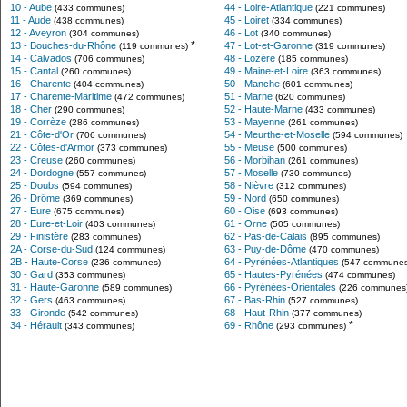
10 - Aube
44 - Loire-Atlantique
(433 communes)
(221 communes)
11 - Aude
45 - Loiret
(438 communes)
(334 communes)
12 - Aveyron
46 - Lot
(304 communes)
(340 communes)
*
13 - Bouches-du-Rhône
47 - Lot-et-Garonne
(119 communes)
(319 communes)
14 - Calvados
48 - Lozère
(706 communes)
(185 communes)
15 - Cantal
49 - Maine-et-Loire
(260 communes)
(363 communes)
16 - Charente
50 - Manche
(404 communes)
(601 communes)
17 - Charente-Maritime
51 - Marne
(472 communes)
(620 communes)
18 - Cher
52 - Haute-Marne
(290 communes)
(433 communes)
19 - Corrèze
53 - Mayenne
(286 communes)
(261 communes)
21 - Côte-d'Or
54 - Meurthe-et-Moselle
(706 communes)
(594 communes)
22 - Côtes-d'Armor
55 - Meuse
(373 communes)
(500 communes)
23 - Creuse
56 - Morbihan
(260 communes)
(261 communes)
24 - Dordogne
57 - Moselle
(557 communes)
(730 communes)
25 - Doubs
58 - Nièvre
(594 communes)
(312 communes)
26 - Drôme
59 - Nord
(369 communes)
(650 communes)
27 - Eure
60 - Oise
(675 communes)
(693 communes)
28 - Eure-et-Loir
61 - Orne
(403 communes)
(505 communes)
29 - Finistère
62 - Pas-de-Calais
(283 communes)
(895 communes)
2A - Corse-du-Sud
63 - Puy-de-Dôme
(124 communes)
(470 communes)
2B - Haute-Corse
64 - Pyrénées-Atlantiques
(236 communes)
(547 communes
30 - Gard
65 - Hautes-Pyrénées
(353 communes)
(474 communes)
31 - Haute-Garonne
66 - Pyrénées-Orientales
(589 communes)
(226 communes
32 - Gers
67 - Bas-Rhin
(463 communes)
(527 communes)
33 - Gironde
68 - Haut-Rhin
(542 communes)
(377 communes)
*
34 - Hérault
69 - Rhône
(343 communes)
(293 communes)