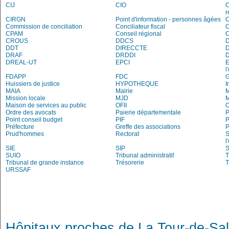
CIJ
CIO
C
r
CIRGN
Point d'information - personnes âgées
Commission de conciliation
Conciliateur fiscal
C
CPAM
Conseil régional
CROUS
DDCS
DDT
DIRECCTE
DRAF
DRDDI
DREAL-UT
EPCI
E
l
FDAPP
FDC
Huissiers de justice
HYPOTHEQUE
I
MAIA
Mairie
M
Mission locale
MJD
Maison de services au public
OFII
Ordre des avocats
Paierie départementale
P
Point conseil budget
PIF
P
Préfecture
Greffe des associations
P
Prud'hommes
Rectorat
S
l
SIE
SIP
S
SUIO
Tribunal administratif
T
Tribunal de grande instance
Trésorerie
T
URSSAF
Hôpitaux proches de La Tour-de-Sa