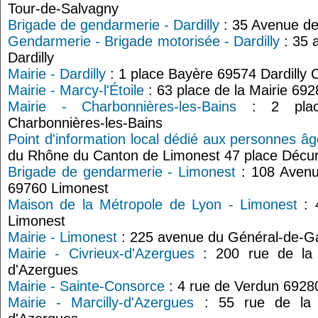
Tour-de-Salvagny
Brigade de gendarmerie - Dardilly
: 35 Avenue de
Gendarmerie - Brigade motorisée - Dardilly
: 35 
Dardilly
Mairie - Dardilly
: 1 place Bayère 69574 Dardilly
Mairie - Marcy-l'Étoile
: 63 place de la Mairie 692
Mairie - Charbonnières-les-Bains
: 2 place
Charbonnières-les-Bains
Point d'information local dédié aux personnes â
du Rhône du Canton de Limonest 47 place Décur
Brigade de gendarmerie - Limonest
: 108 Avenu
69760 Limonest
Maison de la Métropole de Lyon - Limonest
: 
Limonest
Mairie - Limonest
: 225 avenue du Général-de-Ga
Mairie - Civrieux-d'Azergues
: 200 rue de la 
d'Azergues
Mairie - Sainte-Consorce
: 4 rue de Verdun 6928
Mairie - Marcilly-d'Azergues
: 55 rue de la M