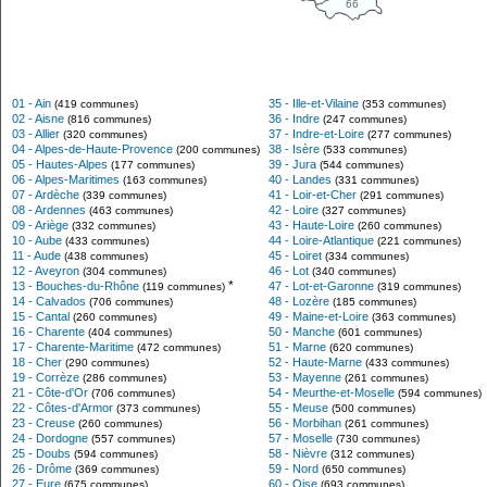
66
01 - Ain
35 - Ille-et-Vilaine
(419 communes)
(353 communes)
02 - Aisne
36 - Indre
(816 communes)
(247 communes)
03 - Allier
37 - Indre-et-Loire
(320 communes)
(277 communes)
04 - Alpes-de-Haute-Provence
38 - Isère
(200 communes)
(533 communes)
05 - Hautes-Alpes
39 - Jura
(177 communes)
(544 communes)
06 - Alpes-Maritimes
40 - Landes
(163 communes)
(331 communes)
07 - Ardèche
41 - Loir-et-Cher
(339 communes)
(291 communes)
08 - Ardennes
42 - Loire
(463 communes)
(327 communes)
09 - Ariège
43 - Haute-Loire
(332 communes)
(260 communes)
10 - Aube
44 - Loire-Atlantique
(433 communes)
(221 communes)
11 - Aude
45 - Loiret
(438 communes)
(334 communes)
12 - Aveyron
46 - Lot
(304 communes)
(340 communes)
*
13 - Bouches-du-Rhône
47 - Lot-et-Garonne
(119 communes)
(319 communes)
14 - Calvados
48 - Lozère
(706 communes)
(185 communes)
15 - Cantal
49 - Maine-et-Loire
(260 communes)
(363 communes)
16 - Charente
50 - Manche
(404 communes)
(601 communes)
17 - Charente-Maritime
51 - Marne
(472 communes)
(620 communes)
18 - Cher
52 - Haute-Marne
(290 communes)
(433 communes)
19 - Corrèze
53 - Mayenne
(286 communes)
(261 communes)
21 - Côte-d'Or
54 - Meurthe-et-Moselle
(706 communes)
(594 communes)
22 - Côtes-d'Armor
55 - Meuse
(373 communes)
(500 communes)
23 - Creuse
56 - Morbihan
(260 communes)
(261 communes)
24 - Dordogne
57 - Moselle
(557 communes)
(730 communes)
25 - Doubs
58 - Nièvre
(594 communes)
(312 communes)
26 - Drôme
59 - Nord
(369 communes)
(650 communes)
27 - Eure
60 - Oise
(675 communes)
(693 communes)