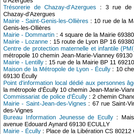
d'Azergues
Trésorerie de Chazay-d'Azergues
: 3 rue de 
Chazay-d'Azergues
Mairie - Saint-Genis-les-Ollières
: 10 rue de la M
Genis-les-Ollières
Mairie - Dommartin
: 4 square de la Mairie 6938
Mairie - Lozanne
: 15 route de Lyon BP 16 6938
Centre de protection maternelle et infantile (PMI
métropole 10 chemin Jean-Marie-Vianney 69130 
Mairie - Lentilly
: 15 rue de la Mairie BP 11 69210 
Maison de la Métropole de Lyon - Écully
: 10 che
69130 Écully
Point d'information local dédié aux personnes âg
la métropole d'Écully 10 chemin Jean-Marie-Vian
Commissariat de police d'Écully
: 2 chemin Chance
Mairie - Saint-Jean-des-Vignes
: 67 rue Saint-Vi
des-Vignes
Bureau Information Jeunesse de Ecully
: Mais
avenue Edouard Aynard 69130 ECULLY
Mairie - Écully
: Place de la Libération CS 80212