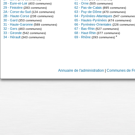
28 - Eure-et-Loir
61 - Orne
(403 communes)
(505 communes)
29 - Finistère
62 - Pas-de-Calais
(283 communes)
(895 communes)
2A - Corse-du-Sud
63 - Puy-de-Dôme
(124 communes)
(470 communes)
2B - Haute-Corse
64 - Pyrénées-Atlantiques
(236 communes)
(547 communes
30 - Gard
65 - Hautes-Pyrénées
(353 communes)
(474 communes)
31 - Haute-Garonne
66 - Pyrénées-Orientales
(589 communes)
(226 communes
32 - Gers
67 - Bas-Rhin
(463 communes)
(527 communes)
33 - Gironde
68 - Haut-Rhin
(542 communes)
(377 communes)
*
34 - Hérault
69 - Rhône
(343 communes)
(293 communes)
Annuaire de l'administration
|
Communes de Fr