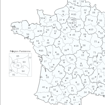
62
59
80
02
76
08
60
50
95
14
27
51
55
78
61
77
91
22
29
10
28
53
35
72
52
89
56
45
41
44
21
49
37
58
18
36
85
R�gion Parisienne
71
79
86
03
95
77
01
23
87
17
69
93
92
42
63
75
16
19
3
78
43
94
15
24
91
26
33
46
07
47
48
12
82
84
30
40
32
81
34
13
31
64
11
65
09