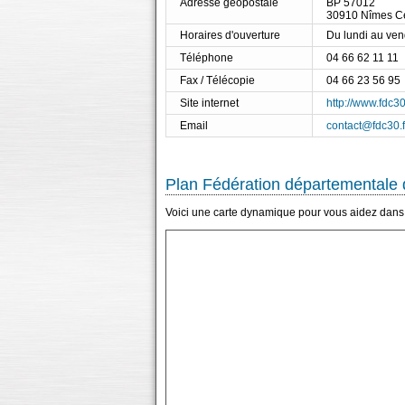
Adresse géopostale
BP 57012
30910 Nîmes C
Horaires d'ouverture
Du lundi au ve
Téléphone
04 66 62 11 11
Fax / Télécopie
04 66 23 56 95
Site internet
http://www.fdc30
Email
contact@fdc30.f
Plan Fédération départementale 
Voici une carte dynamique pour vous aidez dans 