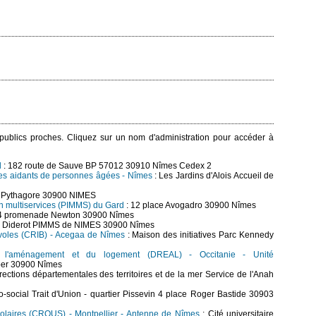
s publics proches. Cliquez sur un nom d'administration pour accéder à
d
: 182 route de Sauve BP 57012 30910 Nîmes Cedex 2
les aidants de personnes âgées - Nîmes
: Les Jardins d'Alois Accueil de
e Pythagore 30900 NIMES
on multiservices (PIMMS) du Gard
: 12 place Avogadro 30900 Nîmes
 4 promenade Newton 30900 Nîmes
e Diderot PIMMS de NIMES 30900 Nîmes
évoles (CRIB) - Acegaa de Nîmes
: Maison des initiatives Parc Kennedy
de l'aménagement et du logement (DREAL) - Occitanie - Unité
ber 30900 Nîmes
rections départementales des territoires et de la mer Service de l'Anah
-social Trait d'Union - quartier Pissevin 4 place Roger Bastide 30903
scolaires (CROUS) - Montpellier - Antenne de Nîmes
: Cité universitaire