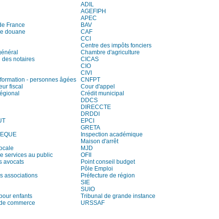
ADIL
AGEFIPH
APEC
de France
BAV
de douane
CAF
CCI
Centre des impôts fonciers
général
Chambre d'agriculture
des notaires
CICAS
CIO
CIVI
information - personnes âgées
CNFPT
eur fiscal
Cour d'appel
régional
Crédit municipal
DDCS
DIRECCTE
DRDDI
UT
EPCI
GRETA
HEQUE
Inspection académique
Maison d'arrêt
locale
MJD
e services au public
OFII
s avocats
Point conseil budget
Pôle Emploi
s associations
Préfecture de région
SIE
SUIO
pour enfants
Tribunal de grande instance
 de commerce
URSSAF