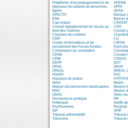
Plateforme d'accompagnement et de
ADEME
répit pour les aidants de personnes
AFPA
âgées
ANAH
APECITA
Banque 
BSN
Bureau 
Cap emploi
CARSAT
Conseil départemental de l'accès au
CDG
droit des Yvelines
Conseil 
Chambre des métiers
Chambre 
CIDF
CIJ
Centre d'informations et de
CIRGN
recrutement des Forces Armées
Point d'
Commission de conciliation
Conciliat
CPAM
Conseil 
CRIB
CROUS
DDPP
DDT
DRAC
DRAF
DREAL
DREAL-
FDAPP
FDC
Huissiers de justice
HYPOT
MAIA
Mairie
Maison des personnes handicapées
Mission 
MSA
Maison d
ONAC
Ordre de
Permanence juridique
PIF
Préfecture
Greffe de
Prud'hommes
Rectorat
SIP
SPIP
Tribunal administratif
Tribunal 
Trésorerie
Tribunal