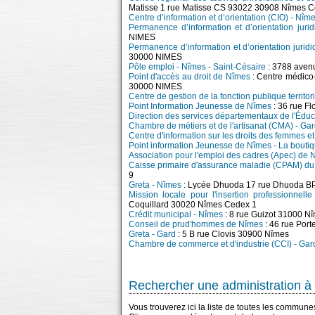
Matisse 1 rue Matisse CS 93022 30908 Nîmes C
Centre d’information et d’orientation (CIO) - Nîm
Permanence d’information et d’orientation juri
NIMES
Permanence d’information et d’orientation juri
30000 NIMES
Pôle emploi - Nîmes - Saint-Césaire
: 3788 aven
Point d'accès au droit de Nîmes
: Centre médico-
30000 NIMES
Centre de gestion de la fonction publique territor
Point Information Jeunesse de Nîmes
: 36 rue F
Direction des services départementaux de l'Édu
Chambre de métiers et de l'artisanat (CMA) - Ga
Centre d'information sur les droits des femmes et
Point information Jeunesse de Nîmes - La bouti
Association pour l'emploi des cadres (Apec) de 
Caisse primaire d'assurance maladie (CPAM) du
9
Greta - Nîmes
: Lycée Dhuoda 17 rue Dhuoda B
Mission locale pour l'insertion professionnel
Coquillard 30020 Nîmes Cedex 1
Crédit municipal - Nîmes
: 8 rue Guizot 31000 N
Conseil de prud'hommes de Nîmes
: 46 rue Por
Greta - Gard
: 5 B rue Clovis 30900 Nîmes
Chambre de commerce et d'industrie (CCI) - Gar
Rechercher une administration à 
Vous trouverez ici la liste de toutes les commun