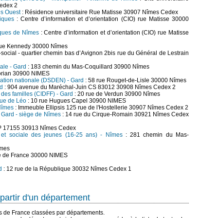
edex 2
es Ouest
: Résidence universitaire Rue Matisse 30907 Nîmes Cedex
diques
: Centre d’information et d’orientation (CIO) rue Matisse 30000
diques de Nîmes
: Centre d’information et d’orientation (CIO) rue Matisse
ue Kennedy 30000 Nîmes
social - quartier chemin bas d’Avignon 2bis rue du Général de Lestrain
iale - Gard
: 183 chemin du Mas-Coquillard 30900 Nîmes
lorian 30900 NIMES
cation nationale (DSDEN) - Gard
: 58 rue Rouget-de-Lisle 30000 Nîmes
rd
: 904 avenue du Maréchal-Juin CS 83012 30908 Nîmes Cedex 2
 des familles (CIDFF) - Gard
: 20 rue de Verdun 30900 Nîmes
que de Léo
: 10 rue Hugues Capel 30900 NIMES
Nîmes
: Immeuble Ellipsis 125 rue de l'Hostellerie 30907 Nîmes Cedex 2
 Gard - siège de Nîmes
: 14 rue du Cirque-Romain 30921 Nîmes Cedex
P 17155 30913 Nîmes Cedex
le et sociale des jeunes (16-25 ans) - Nîmes
: 281 chemin du Mas-
îmes
te de France 30000 NIMES
d
: 12 rue de la République 30032 Nîmes Cedex 1
partir d'un département
es de France classées par départements.