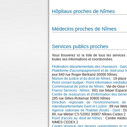
Hôpitaux proches de Nîmes
Médecins proches de Nîmes
Services publics proches
Vous trouverez ici la liste de tous les service
toutes ses informations et coordonnées.
Fédération départementale des chasseurs - Gar
Plateforme d'accompagnement et de répit pour 
jour 840 rue Roger-Bertrand 30000 Nîmes
Maison de justice et du droit de Nîmes
: 19 plac
Point conseil budget - Point information médiati
Commissariat de police de Nîmes
: Val-de-Gour
France Services - Nîmes
: 601 rue Néper Espac
Centre de ressources et d'information des bén
285 rue Gilles-Roberval 30900 Nîmes
Direction régionale de l'environnement, 
interdépartementale Gard et Lozère
: 89 rue We
Agence nationale de l'habitat (Anah) - Gard
: Di
89, rue Weber CS 52002 30907 Nîmes Cedex 2
Point d'accès au droit de Nîmes
: Centre médico
NIMES CEDEX 2
Centre régional des œuvres universitaires et 