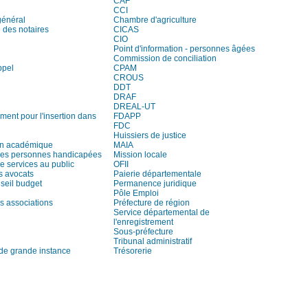
CAF
CCI
général
Chambre d'agriculture
des notaires
CICAS
CIO
Point d'information - personnes âgées
Commission de conciliation
ppel
CPAM
CROUS
DDT
DRAF
DREAL-UT
ment pour l'insertion dans
FDAPP
FDC
Huissiers de justice
on académique
MAIA
es personnes handicapées
Mission locale
e services au public
OFII
s avocats
Paierie départementale
seil budget
Permanence juridique
Pôle Emploi
s associations
Préfecture de région
Service départemental de
l'enregistrement
Sous-préfecture
Tribunal administratif
 de grande instance
Trésorerie