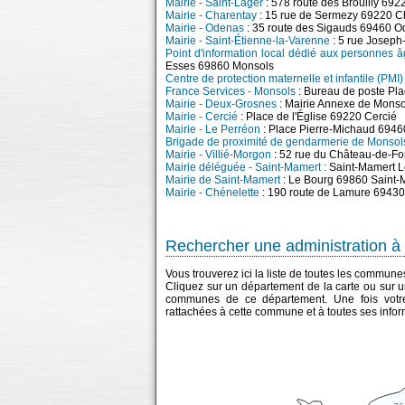
Mairie - Saint-Lager
: 578 route des Brouilly 692
Mairie - Charentay
: 15 rue de Sermezy 69220 C
Mairie - Odenas
: 35 route des Sigauds 69460 
Mairie - Saint-Étienne-la-Varenne
: 5 rue Joseph
Point d'information local dédié aux personnes 
Esses 69860 Monsols
Centre de protection maternelle et infantile (PMI
France Services - Monsols
: Bureau de poste Pl
Mairie - Deux-Grosnes
: Mairie Annexe de Mons
Mairie - Cercié
: Place de l'Église 69220 Cercié
Mairie - Le Perréon
: Place Pierre-Michaud 6946
Brigade de proximité de gendarmerie de Monsol
Mairie - Villié-Morgon
: 52 rue du Château-de-Fo
Mairie déléguée - Saint-Mamert
: Saint-Mamert 
Mairie de Saint-Mamert
: Le Bourg 69860 Saint-
Mairie - Chénelette
: 190 route de Lamure 69430
Rechercher une administration à 
Vous trouverez ici la liste de toutes les commun
Cliquez sur un département de la carte ou sur u
communes de ce département. Une fois votre
rattachées à cette commune et à toutes ses infor