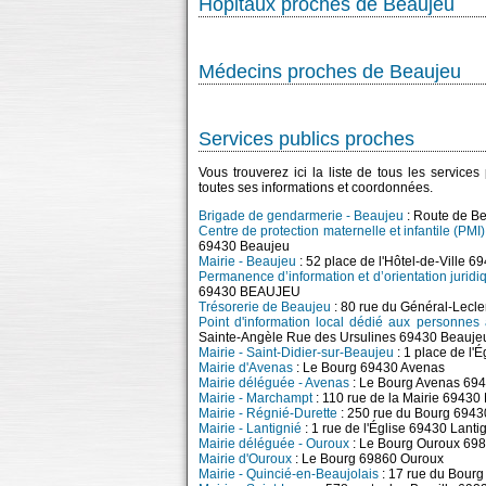
Hôpitaux proches de Beaujeu
Médecins proches de Beaujeu
Services publics proches
Vous trouverez ici la liste de tous les service
toutes ses informations et coordonnées.
Brigade de gendarmerie - Beaujeu
: Route de Be
Centre de protection maternelle et infantile (PMI
69430 Beaujeu
Mairie - Beaujeu
: 52 place de l'Hôtel-de-Ville 
Permanence d’information et d’orientation jurid
69430 BEAUJEU
Trésorerie de Beaujeu
: 80 rue du Général-Lecl
Point d'information local dédié aux personnes
Sainte-Angèle Rue des Ursulines 69430 Beauje
Mairie - Saint-Didier-sur-Beaujeu
: 1 place de l'
Mairie d'Avenas
: Le Bourg 69430 Avenas
Mairie déléguée - Avenas
: Le Bourg Avenas 69
Mairie - Marchampt
: 110 rue de la Mairie 6943
Mairie - Régnié-Durette
: 250 rue du Bourg 6943
Mairie - Lantignié
: 1 rue de l'Église 69430 Lanti
Mairie déléguée - Ouroux
: Le Bourg Ouroux 69
Mairie d'Ouroux
: Le Bourg 69860 Ouroux
Mairie - Quincié-en-Beaujolais
: 17 rue du Bourg