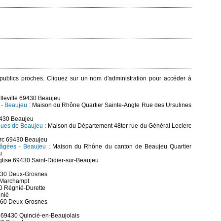
s publics proches. Cliquez sur un nom d'administration pour accéder à
lleville 69430 Beaujeu
) - Beaujeu
: Maison du Rhône Quartier Sainte-Angle Rue des Ursulines
69430 Beaujeu
iques de Beaujeu
: Maison du Département 48ter rue du Général Leclerc
erc 69430 Beaujeu
 âgées - Beaujeu
: Maison du Rhône du canton de Beaujeu Quartier
u
Église 69430 Saint-Didier-sur-Beaujeu
430 Deux-Grosnes
0 Marchampt
0 Régnié-Durette
gnié
860 Deux-Grosnes
 69430 Quincié-en-Beaujolais