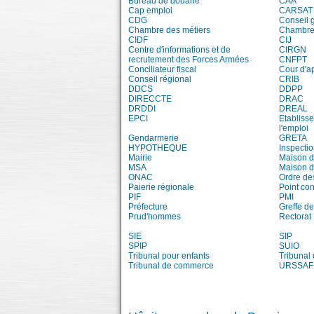
Bureau de douane
CAA
Cap emploi
CARSAT
CDG
Conseil 
Chambre des métiers
Chambre 
CIDF
CIJ
Centre d'informations et de
CIRGN
recrutement des Forces Armées
CNFPT
Conciliateur fiscal
Cour d'a
Conseil régional
CRIB
DDCS
DDPP
DIRECCTE
DRAC
DRDDI
DREAL
EPCI
Etablisse
l'emploi
Gendarmerie
GRETA
HYPOTHEQUE
Inspecti
Mairie
Maison d
MSA
Maison d
ONAC
Ordre de
Paierie régionale
Point con
PIF
PMI
Préfecture
Greffe de
Prud'hommes
Rectorat
SIE
SIP
SPIP
SUIO
Tribunal pour enfants
Tribunal
Tribunal de commerce
URSSAF