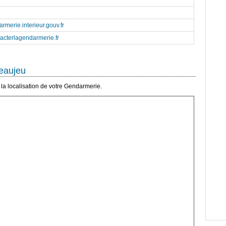
rmerie.interieur.gouv.fr
tacterlagendarmerie.fr
eaujeu
la localisation de votre Gendarmerie.