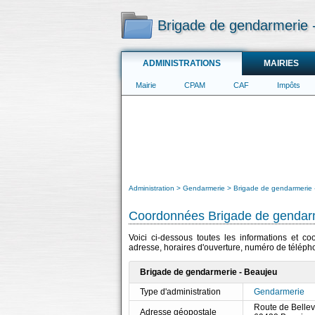
Brigade de gendarmerie 
ADMINISTRATIONS
MAIRIES
Mairie
CPAM
CAF
Impôts
Administration
Gendarmerie
Brigade de gendarmerie 
Coordonnées Brigade de gendarm
Voici ci-dessous toutes les informations et c
adresse, horaires d'ouverture, numéro de télépho
Brigade de gendarmerie - Beaujeu
Type d'administration
Gendarmerie
Route de Bellevi
Adresse géopostale