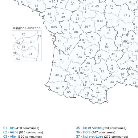
35
72
52
89
56
45
41
44
21
49
37
58
18
36
85
R�gion Parisienne
71
79
86
03
95
77
01
23
87
17
69
93
92
42
63
75
16
19
3
78
43
94
15
24
91
26
33
46
07
47
48
12
82
84
30
40
32
81
34
13
31
64
11
65
09
66
01 - Ain
35 - Ille-et-Vilaine
(419 communes)
(353 communes)
02 - Aisne
36 - Indre
(816 communes)
(247 communes)
03 - Allier
37 - Indre-et-Loire
(320 communes)
(277 communes)