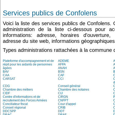
Services publics de Confolens
Voici la liste des services publics de Confolens.
administration de la liste ci-dessous pour a
informations: adresse, horaires d'ouverture
adresse du site web, informations géographiques.
Types administrations rattachées à la commune 
Plateforme d'accompagnement et de
ADEME
A
répit pour les aidants de personnes
AFPA
âgées
ANAH
BAV
BSN
B
CAA
CAF
C
CARSAT
CCI
C
d
CDG
Conseil général
C
Chambre des métiers
Chambre des notaires
CIDF
CIJ
C
Centre d'informations et de
CIRGN
P
recrutement des Forces Armées
CNFPT
C
Conciliateur fiscal
Cour d'appel
Conseil régional
CRIB
DDCSPP
DDT
DRAC
DRAF