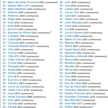
04 - Alpes-de-Haute-Provence
38 - Isère
(200 communes)
(533 communes)
05 - Hautes-Alpes
39 - Jura
(177 communes)
(544 communes)
06 - Alpes-Maritimes
40 - Landes
(163 communes)
(331 communes)
07 - Ardèche
41 - Loir-et-Cher
(339 communes)
(291 communes)
08 - Ardennes
42 - Loire
(463 communes)
(327 communes)
09 - Ariège
43 - Haute-Loire
(332 communes)
(260 communes)
10 - Aube
44 - Loire-Atlantique
(433 communes)
(221 communes)
11 - Aude
45 - Loiret
(438 communes)
(334 communes)
12 - Aveyron
46 - Lot
(304 communes)
(340 communes)
*
13 - Bouches-du-Rhône
47 - Lot-et-Garonne
(119 communes)
(319 communes)
14 - Calvados
48 - Lozère
(706 communes)
(185 communes)
15 - Cantal
49 - Maine-et-Loire
(260 communes)
(363 communes)
16 - Charente
50 - Manche
(404 communes)
(601 communes)
17 - Charente-Maritime
51 - Marne
(472 communes)
(620 communes)
18 - Cher
52 - Haute-Marne
(290 communes)
(433 communes)
19 - Corrèze
53 - Mayenne
(286 communes)
(261 communes)
21 - Côte-d'Or
54 - Meurthe-et-Moselle
(706 communes)
(594 communes)
22 - Côtes-d'Armor
55 - Meuse
(373 communes)
(500 communes)
23 - Creuse
56 - Morbihan
(260 communes)
(261 communes)
24 - Dordogne
57 - Moselle
(557 communes)
(730 communes)
25 - Doubs
58 - Nièvre
(594 communes)
(312 communes)
26 - Drôme
59 - Nord
(369 communes)
(650 communes)
27 - Eure
60 - Oise
(675 communes)
(693 communes)
28 - Eure-et-Loir
61 - Orne
(403 communes)
(505 communes)
29 - Finistère
62 - Pas-de-Calais
(283 communes)
(895 communes)
2A - Corse-du-Sud
63 - Puy-de-Dôme
(124 communes)
(470 communes)
2B - Haute-Corse
64 - Pyrénées-Atlantiques
(236 communes)
(547 communes
30 - Gard
65 - Hautes-Pyrénées
(353 communes)
(474 communes)
31 - Haute-Garonne
66 - Pyrénées-Orientales
(589 communes)
(226 communes
32 - Gers
67 - Bas-Rhin
(463 communes)
(527 communes)
33 - Gironde
68 - Haut-Rhin
(542 communes)
(377 communes)
*
34 - Hérault
69 - Rhône
(343 communes)
(293 communes)