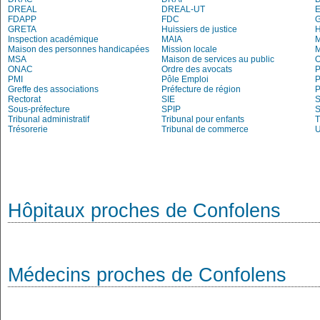
DREAL
DREAL-UT
E
FDAPP
FDC
G
GRETA
Huissiers de justice
Inspection académique
MAIA
M
Maison des personnes handicapées
Mission locale
MSA
Maison de services au public
O
ONAC
Ordre des avocats
P
PMI
Pôle Emploi
P
Greffe des associations
Préfecture de région
P
Rectorat
SIE
S
Sous-préfecture
SPIP
Tribunal administratif
Tribunal pour enfants
T
Trésorerie
Tribunal de commerce
Hôpitaux proches de Confolens
Médecins proches de Confolens