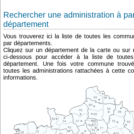
Rechercher une administration à par
département
Vous trouverez ici la liste de toutes les comm
par départements.
Cliquez sur un département de la carte ou su
ci-dessous pour accéder à la liste de tout
département. Une fois votre commune trouvé
toutes les administrations rattachées à cette 
informations.
62
59
80
02
76
08
60
50
95
14
27
51
55
78
61
77
91
22
29
10
28
53