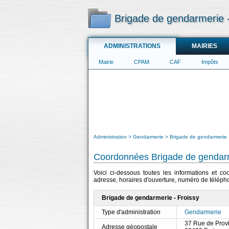
Brigade de gendarmerie -
ADMINISTRATIONS
MAIRIES
Mairie
CPAM
CAF
Impôts
Administration
Gendarmerie
Brigade de gendarmerie -
Coordonnées Brigade de gendarm
Voici ci-dessous toutes les informations et c
adresse, horaires d'ouverture, numéro de télépho
Brigade de gendarmerie - Froissy
Type d'administration
Gendarmerie
37 Rue de Provi
Adresse géopostale