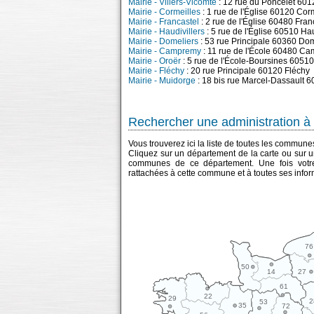
Mairie - Villers-Vicomte
: 12 rue du Poncelet 601
Mairie - Cormeilles
: 1 rue de l'Église 60120 Cor
Mairie - Francastel
: 2 rue de l'Église 60480 Fran
Mairie - Haudivillers
: 5 rue de l'Église 60510 Hau
Mairie - Domeliers
: 53 rue Principale 60360 Dom
Mairie - Campremy
: 11 rue de l'École 60480 C
Mairie - Oroër
: 5 rue de l'École-Boursines 6051
Mairie - Fléchy
: 20 rue Principale 60120 Fléchy
Mairie - Muidorge
: 18 bis rue Marcel-Dassault 
Rechercher une administration à 
Vous trouverez ici la liste de toutes les commun
Cliquez sur un département de la carte ou sur u
communes de ce département. Une fois votre
rattachées à cette commune et à toutes ses infor
76
50
14
27
61
22
29
2
53
35
72