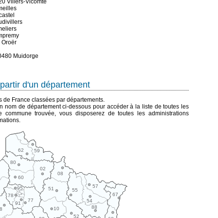
20 Villers-Vicomte
meilles
castel
divillers
eliers
ampremy
0 Oroër
60480 Muidorge
partir d'un département
es de France classées par départements.
n nom de département ci-dessous pour accéder à la liste de toutes les
 commune trouvée, vous disposerez de toutes les administrations
mations.
62
59
80
02
08
60
57
95
51
55
67
78
77
54
91
88
10
8
52