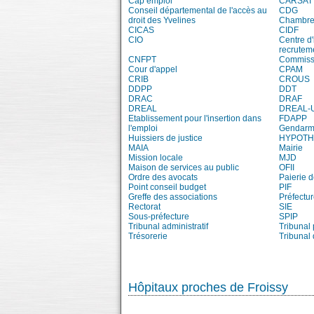
Cap emploi
CARSAT
Conseil départemental de l'accès au
CDG
droit des Yvelines
Chambre 
CICAS
CIDF
CIO
Centre d'
recrutem
CNFPT
Commissi
Cour d'appel
CPAM
CRIB
CROUS
DDPP
DDT
DRAC
DRAF
DREAL
DREAL-
Etablissement pour l'insertion dans
FDAPP
l'emploi
Gendarm
Huissiers de justice
HYPOT
MAIA
Mairie
Mission locale
MJD
Maison de services au public
OFII
Ordre des avocats
Paierie 
Point conseil budget
PIF
Greffe des associations
Préfectur
Rectorat
SIE
Sous-préfecture
SPIP
Tribunal administratif
Tribunal 
Trésorerie
Tribunal
Hôpitaux proches de Froissy