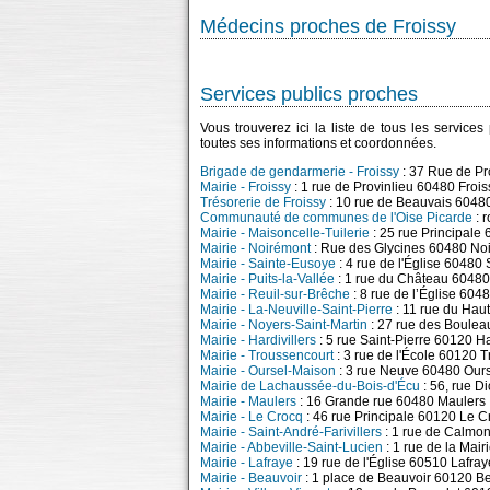
Médecins proches de Froissy
Services publics proches
Vous trouverez ici la liste de tous les service
toutes ses informations et coordonnées.
Brigade de gendarmerie - Froissy
: 37 Rue de Pr
Mairie - Froissy
: 1 rue de Provinlieu 60480 Frois
Trésorerie de Froissy
: 10 rue de Beauvais 60480
Communauté de communes de l'Oise Picarde
: 
Mairie - Maisoncelle-Tuilerie
: 25 rue Principale
Mairie - Noirémont
: Rue des Glycines 60480 No
Mairie - Sainte-Eusoye
: 4 rue de l'Église 60480
Mairie - Puits-la-Vallée
: 1 rue du Château 60480 
Mairie - Reuil-sur-Brêche
: 8 rue de l’Église 604
Mairie - La-Neuville-Saint-Pierre
: 11 rue du Haut
Mairie - Noyers-Saint-Martin
: 27 rue des Boulea
Mairie - Hardivillers
: 5 rue Saint-Pierre 60120 Ha
Mairie - Troussencourt
: 3 rue de l'École 60120 
Mairie - Oursel-Maison
: 3 rue Neuve 60480 Our
Mairie de Lachaussée-du-Bois-d'Écu
: 56, rue D
Mairie - Maulers
: 16 Grande rue 60480 Maulers
Mairie - Le Crocq
: 46 rue Principale 60120 Le C
Mairie - Saint-André-Farivillers
: 1 rue de Calmon
Mairie - Abbeville-Saint-Lucien
: 1 rue de la Mai
Mairie - Lafraye
: 19 rue de l'Église 60510 Lafray
Mairie - Beauvoir
: 1 place de Beauvoir 60120 B