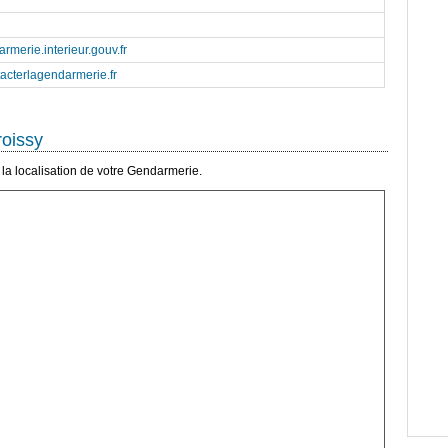
rmerie.interieur.gouv.fr
tacterlagendarmerie.fr
roissy
la localisation de votre Gendarmerie.