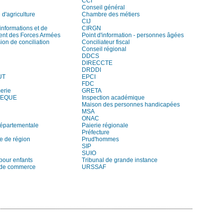
CCI
Conseil général
d'agriculture
Chambre des métiers
CIJ
informations et de
CIRGN
ent des Forces Armées
Point d'information - personnes âgées
on de conciliation
Conciliateur fiscal
Conseil régional
DDCS
DIRECCTE
DRDDI
UT
EPCI
FDC
erie
GRETA
HEQUE
Inspection académique
Maison des personnes handicapées
MSA
ONAC
départementale
Paierie régionale
Préfecture
e de région
Prud'hommes
SIP
SUIO
pour enfants
Tribunal de grande instance
 de commerce
URSSAF