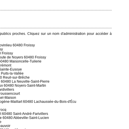
s publics proches. Cliquez sur un nom d'administration pour accéder à
ovinlieu 60480 Froissy
sy
 Froissy
route de Noyers 60480 Froissy
 60480 Maisoncelle-Tuilerie
irémont
 Sainte-Eusoye
Puits-la-Vallée
80 Reuil-sur-Brêche
 60480 La Neuville-Saint-Pierre
ux 60480 Noyers-Saint-Martin
rdivillers
Troussencourt
sel-Maison
iogène-Maillart 60480 Lachaussée-du-Bois-d'Écu
rocq
t 60480 Saint-André-Farivillers
rie 60480 Abbeville-Saint-Lucien
e
eauvoir