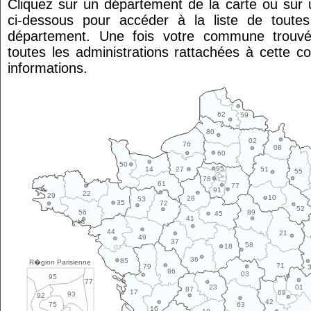
Cliquez sur un département de la carte ou su
ci-dessous pour accéder à la liste de tout
département. Une fois votre commune trouvé
toutes les administrations rattachées à cette 
informations.
62
59
80
02
76
08
60
50
95
14
27
51
55
78
61
77
91
22
29
10
28
53
35
72
52
89
56
45
41
44
21
49
37
58
18
36
85
R�gion Parisienne
71
79
86
03
95
77
01
23
87
17
69
93
92
42
63
75
16