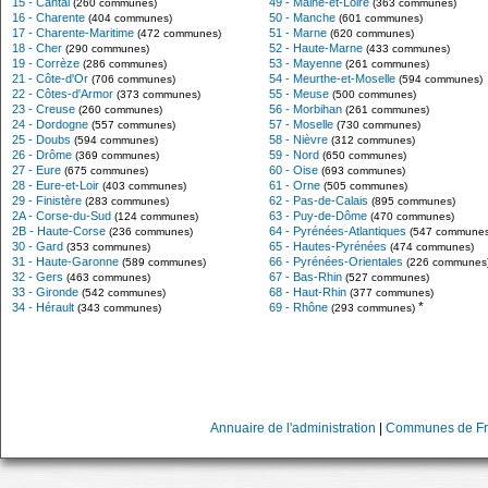
15 - Cantal
49 - Maine-et-Loire
(260 communes)
(363 communes)
16 - Charente
50 - Manche
(404 communes)
(601 communes)
17 - Charente-Maritime
51 - Marne
(472 communes)
(620 communes)
18 - Cher
52 - Haute-Marne
(290 communes)
(433 communes)
19 - Corrèze
53 - Mayenne
(286 communes)
(261 communes)
21 - Côte-d'Or
54 - Meurthe-et-Moselle
(706 communes)
(594 communes)
22 - Côtes-d'Armor
55 - Meuse
(373 communes)
(500 communes)
23 - Creuse
56 - Morbihan
(260 communes)
(261 communes)
24 - Dordogne
57 - Moselle
(557 communes)
(730 communes)
25 - Doubs
58 - Nièvre
(594 communes)
(312 communes)
26 - Drôme
59 - Nord
(369 communes)
(650 communes)
27 - Eure
60 - Oise
(675 communes)
(693 communes)
28 - Eure-et-Loir
61 - Orne
(403 communes)
(505 communes)
29 - Finistère
62 - Pas-de-Calais
(283 communes)
(895 communes)
2A - Corse-du-Sud
63 - Puy-de-Dôme
(124 communes)
(470 communes)
2B - Haute-Corse
64 - Pyrénées-Atlantiques
(236 communes)
(547 communes
30 - Gard
65 - Hautes-Pyrénées
(353 communes)
(474 communes)
31 - Haute-Garonne
66 - Pyrénées-Orientales
(589 communes)
(226 communes
32 - Gers
67 - Bas-Rhin
(463 communes)
(527 communes)
33 - Gironde
68 - Haut-Rhin
(542 communes)
(377 communes)
*
34 - Hérault
69 - Rhône
(343 communes)
(293 communes)
Annuaire de l'administration
|
Communes de Fr