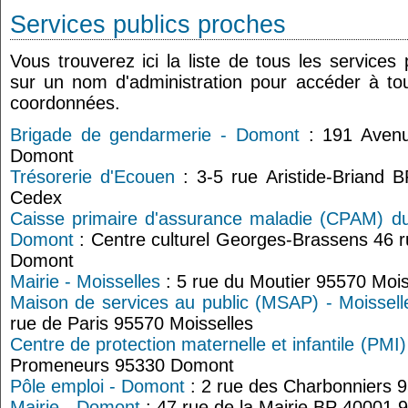
Services publics proches
Vous trouverez ici la liste de tous les services
sur un nom d'administration pour accéder à tou
coordonnées.
Brigade de gendarmerie - Domont
: 191 Avenu
Domont
Trésorerie d'Ecouen
: 3-5 rue Aristide-Briand
Cedex
Caisse primaire d'assurance maladie (CPAM) du 
Domont
: Centre culturel Georges-Brassens 46 r
Domont
Mairie - Moisselles
: 5 rue du Moutier 95570 Mois
Maison de services au public (MSAP) - Moissell
rue de Paris 95570 Moisselles
Centre de protection maternelle et infantile (PM
Promeneurs 95330 Domont
Pôle emploi - Domont
: 2 rue des Charbonniers
Mairie - Domont
: 47 rue de la Mairie BP 40001