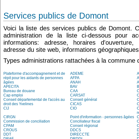
Services publics de Domont
Voici la liste des services publics de Domont. 
administration de la liste ci-dessous pour a
informations: adresse, horaires d'ouverture
adresse du site web, informations géographiques.
Types administrations rattachées à la commune
Plateforme d'accompagnement et de
ADEME
A
répit pour les aidants de personnes
AFPA
âgées
ANAH
APECITA
BAV
Bureau de douane
CAA
Cap emploi
CARSAT
C
Conseil départemental de l'accès au
Conseil général
C
droit des Yvelines
CICAS
C
CIJ
CIO
C
r
CIRGN
Point d'information - personnes âgées
Commission de conciliation
Conciliateur fiscal
C
CPAM
Conseil régional
CROUS
DDCS
DDT
DIRECCTE
DRAF
DRDDI