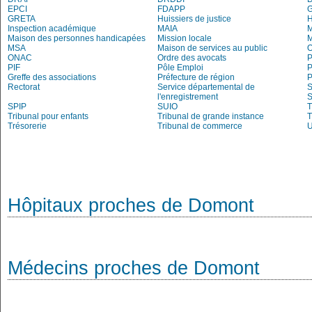
EPCI
FDAPP
G
GRETA
Huissiers de justice
Inspection académique
MAIA
M
Maison des personnes handicapées
Mission locale
MSA
Maison de services au public
O
ONAC
Ordre des avocats
P
PIF
Pôle Emploi
P
Greffe des associations
Préfecture de région
P
Rectorat
Service départemental de
S
l'enregistrement
S
SPIP
SUIO
T
Tribunal pour enfants
Tribunal de grande instance
T
Trésorerie
Tribunal de commerce
Hôpitaux proches de Domont
Médecins proches de Domont