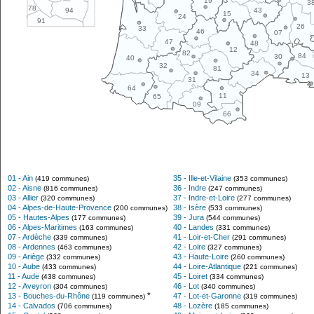
19
3
78
43
94
15
24
91
26
33
46
07
47
48
12
82
84
30
40
32
81
34
13
31
64
11
65
09
66
01 - Ain
35 - Ille-et-Vilaine
(419 communes)
(353 communes)
02 - Aisne
36 - Indre
(816 communes)
(247 communes)
03 - Allier
37 - Indre-et-Loire
(320 communes)
(277 communes)
04 - Alpes-de-Haute-Provence
38 - Isère
(200 communes)
(533 communes)
05 - Hautes-Alpes
39 - Jura
(177 communes)
(544 communes)
06 - Alpes-Maritimes
40 - Landes
(163 communes)
(331 communes)
07 - Ardèche
41 - Loir-et-Cher
(339 communes)
(291 communes)
08 - Ardennes
42 - Loire
(463 communes)
(327 communes)
09 - Ariège
43 - Haute-Loire
(332 communes)
(260 communes)
10 - Aube
44 - Loire-Atlantique
(433 communes)
(221 communes)
11 - Aude
45 - Loiret
(438 communes)
(334 communes)
12 - Aveyron
46 - Lot
(304 communes)
(340 communes)
*
13 - Bouches-du-Rhône
47 - Lot-et-Garonne
(119 communes)
(319 communes)
14 - Calvados
48 - Lozère
(706 communes)
(185 communes)