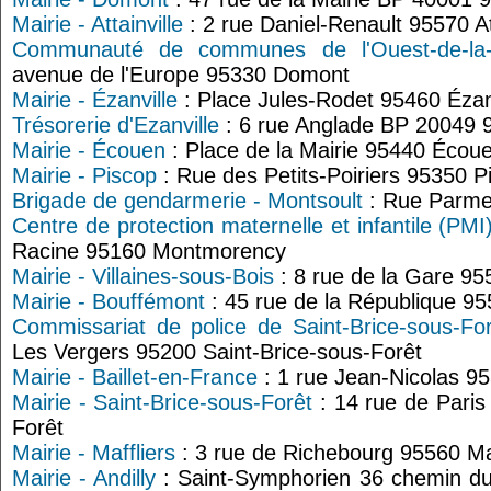
Mairie - Attainville
: 2 rue Daniel-Renault 95570 Att
Communauté de communes de l'Ouest-de-la-P
avenue de l'Europe 95330 Domont
Mairie - Ézanville
: Place Jules-Rodet 95460 Ézan
Trésorerie d'Ezanville
: 6 rue Anglade BP 20049 9
Mairie - Écouen
: Place de la Mairie 95440 Écou
Mairie - Piscop
: Rue des Petits-Poiriers 95350 P
Brigade de gendarmerie - Montsoult
: Rue Parmen
Centre de protection maternelle et infantile (P
Racine 95160 Montmorency
Mairie - Villaines-sous-Bois
: 8 rue de la Gare 95
Mairie - Bouffémont
: 45 rue de la République 9
Commissariat de police de Saint-Brice-sous-For
Les Vergers 95200 Saint-Brice-sous-Forêt
Mairie - Baillet-en-France
: 1 rue Jean-Nicolas 95
Mairie - Saint-Brice-sous-Forêt
: 14 rue de Paris
Forêt
Mairie - Maffliers
: 3 rue de Richebourg 95560 Maf
Mairie - Andilly
: Saint-Symphorien 36 chemin d