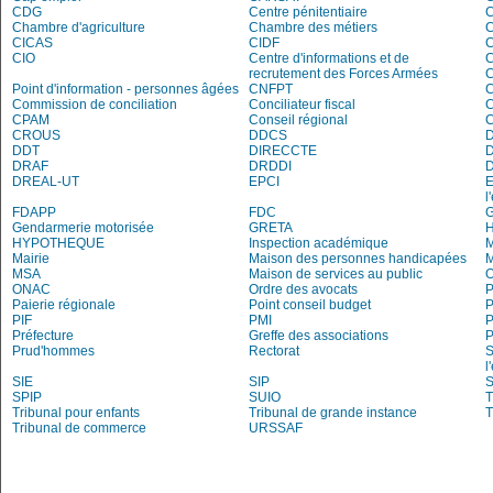
CDG
Centre pénitentiaire
C
Chambre d'agriculture
Chambre des métiers
C
CICAS
CIDF
C
CIO
Centre d'informations et de
recrutement des Forces Armées
C
Point d'information - personnes âgées
CNFPT
C
Commission de conciliation
Conciliateur fiscal
C
CPAM
Conseil régional
CROUS
DDCS
DDT
DIRECCTE
DRAF
DRDDI
DREAL-UT
EPCI
E
l
FDAPP
FDC
G
Gendarmerie motorisée
GRETA
H
HYPOTHEQUE
Inspection académique
Mairie
Maison des personnes handicapées
M
MSA
Maison de services au public
O
ONAC
Ordre des avocats
P
Paierie régionale
Point conseil budget
P
PIF
PMI
P
Préfecture
Greffe des associations
P
Prud'hommes
Rectorat
S
l
SIE
SIP
S
SPIP
SUIO
T
Tribunal pour enfants
Tribunal de grande instance
T
Tribunal de commerce
URSSAF