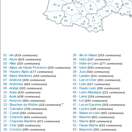
12
82
84
30
40
32
81
34
13
31
64
11
65
09
66
01 - Ain
35 - Ille-et-Vilaine
(419 communes)
(353 communes)
02 - Aisne
36 - Indre
(816 communes)
(247 communes)
03 - Allier
37 - Indre-et-Loire
(320 communes)
(277 communes)
04 - Alpes-de-Haute-Provence
38 - Isère
(200 communes)
(533 communes)
05 - Hautes-Alpes
39 - Jura
(177 communes)
(544 communes)
06 - Alpes-Maritimes
40 - Landes
(163 communes)
(331 communes)
07 - Ardèche
41 - Loir-et-Cher
(339 communes)
(291 communes)
08 - Ardennes
42 - Loire
(463 communes)
(327 communes)
09 - Ariège
43 - Haute-Loire
(332 communes)
(260 communes)
10 - Aube
44 - Loire-Atlantique
(433 communes)
(221 communes)
11 - Aude
45 - Loiret
(438 communes)
(334 communes)
12 - Aveyron
46 - Lot
(304 communes)
(340 communes)
*
13 - Bouches-du-Rhône
47 - Lot-et-Garonne
(119 communes)
(319 communes)
14 - Calvados
48 - Lozère
(706 communes)
(185 communes)
15 - Cantal
49 - Maine-et-Loire
(260 communes)
(363 communes)
16 - Charente
50 - Manche
(404 communes)
(601 communes)
17 - Charente-Maritime
51 - Marne
(472 communes)
(620 communes)
18 - Cher
52 - Haute-Marne
(290 communes)
(433 communes)
19 - Corrèze
53 - Mayenne
(286 communes)
(261 communes)