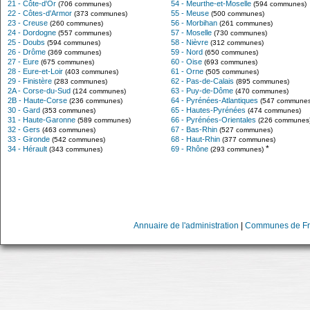
21 - Côte-d'Or
54 - Meurthe-et-Moselle
(706 communes)
(594 communes)
22 - Côtes-d'Armor
55 - Meuse
(373 communes)
(500 communes)
23 - Creuse
56 - Morbihan
(260 communes)
(261 communes)
24 - Dordogne
57 - Moselle
(557 communes)
(730 communes)
25 - Doubs
58 - Nièvre
(594 communes)
(312 communes)
26 - Drôme
59 - Nord
(369 communes)
(650 communes)
27 - Eure
60 - Oise
(675 communes)
(693 communes)
28 - Eure-et-Loir
61 - Orne
(403 communes)
(505 communes)
29 - Finistère
62 - Pas-de-Calais
(283 communes)
(895 communes)
2A - Corse-du-Sud
63 - Puy-de-Dôme
(124 communes)
(470 communes)
2B - Haute-Corse
64 - Pyrénées-Atlantiques
(236 communes)
(547 communes
30 - Gard
65 - Hautes-Pyrénées
(353 communes)
(474 communes)
31 - Haute-Garonne
66 - Pyrénées-Orientales
(589 communes)
(226 communes
32 - Gers
67 - Bas-Rhin
(463 communes)
(527 communes)
33 - Gironde
68 - Haut-Rhin
(542 communes)
(377 communes)
*
34 - Hérault
69 - Rhône
(343 communes)
(293 communes)
Annuaire de l'administration
|
Communes de Fr