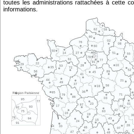
toutes les administrations rattachées à cette 
informations.
62
59
80
02
76
08
60
50
95
14
27
51
55
78
61
77
91
22
29
10
28
53
35
72
52
89
56
45
41
44
21
49
37
58
18
36
85
R�gion Parisienne
71
79
86
03
95
77
01
23
87
17
69
93
92
42
63
75
16
19
3
78
43
94
15
24
91
26
33
46
07
47
48