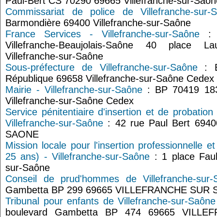
Paul-Bert CS 70290 69665 Villefranche-sur-Saô
Commissariat de police de Villefranche-sur-
Barmondière 69400 Villefranche-sur-Saône
France Services - Villefranche-sur-Saône
: P
Villefranche-Beaujolais-Saône 40 place L
Villefranche-sur-Saône
Sous-préfecture de Villefranche-sur-Saône
: B
République 69658 Villefranche-sur-Saône Cedex
Mairie - Villefranche-sur-Saône
: BP 70419 183
Villefranche-sur-Saône Cedex
Service pénitentiaire d'insertion et de probati
Villefranche-sur-Saône
: 42 rue Paul Bert 69
SAONE
Mission locale pour l'insertion professionnelle e
25 ans) - Villefranche-sur-Saône
: 1 place Faub
sur-Saône
Conseil de prud'hommes de Villefranche-sur-
Gambetta BP 299 69665 VILLEFRANCHE SUR
Tribunal pour enfants de Villefranche-sur-Saône
boulevard Gambetta BP 474 69665 VILL