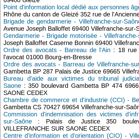
69400 Gleizé
Point d'information local dédié aux personnes âg
Rhône du canton de Gleizé 352 rue de l'Ancienne-
Brigade de gendarmerie - Villefranche-sur-Saôn
Avenue Joseph Balloffet 69400 Villefranche-sur
Gendarmerie - Brigade motorisée - Villefranche
Joseph Balloffet Caserne Bonnin 69400 Villefra
Ordre des avocats - Barreau de l'Ain
: 18 rue
l'avocat 01000 Bourg-en-Bresse
Ordre des avocats - Barreau de Villefranche-su
Gambetta BP 287 Palais de Justice 69665 Ville
Bureau d'aide aux victimes du tribunal judicia
Saone
: 350 boulevard Gambetta BP 474 69
SAONE CEDEX
Chambre de commerce et d'industrie (CCI) - Be
Gambetta CS 70427 69654 Villefranche-sur-Saô
Commission d'indemnisation des victimes d'infr
sur-Saône
: Palais de Justice 350 boule
VILLEFRANCHE SUR SAONE CEDEX
Centre d’information et d’orientation (CIO) - Vi