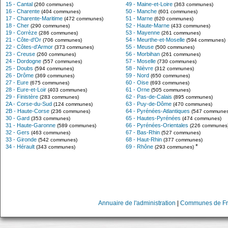
15 - Cantal
49 - Maine-et-Loire
(260 communes)
(363 communes)
16 - Charente
50 - Manche
(404 communes)
(601 communes)
17 - Charente-Maritime
51 - Marne
(472 communes)
(620 communes)
18 - Cher
52 - Haute-Marne
(290 communes)
(433 communes)
19 - Corrèze
53 - Mayenne
(286 communes)
(261 communes)
21 - Côte-d'Or
54 - Meurthe-et-Moselle
(706 communes)
(594 communes)
22 - Côtes-d'Armor
55 - Meuse
(373 communes)
(500 communes)
23 - Creuse
56 - Morbihan
(260 communes)
(261 communes)
24 - Dordogne
57 - Moselle
(557 communes)
(730 communes)
25 - Doubs
58 - Nièvre
(594 communes)
(312 communes)
26 - Drôme
59 - Nord
(369 communes)
(650 communes)
27 - Eure
60 - Oise
(675 communes)
(693 communes)
28 - Eure-et-Loir
61 - Orne
(403 communes)
(505 communes)
29 - Finistère
62 - Pas-de-Calais
(283 communes)
(895 communes)
2A - Corse-du-Sud
63 - Puy-de-Dôme
(124 communes)
(470 communes)
2B - Haute-Corse
64 - Pyrénées-Atlantiques
(236 communes)
(547 communes
30 - Gard
65 - Hautes-Pyrénées
(353 communes)
(474 communes)
31 - Haute-Garonne
66 - Pyrénées-Orientales
(589 communes)
(226 communes
32 - Gers
67 - Bas-Rhin
(463 communes)
(527 communes)
33 - Gironde
68 - Haut-Rhin
(542 communes)
(377 communes)
*
34 - Hérault
69 - Rhône
(343 communes)
(293 communes)
Annuaire de l'administration
|
Communes de Fr