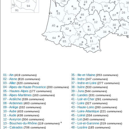
16
19
3
78
43
94
15
24
91
26
33
46
07
47
48
12
82
84
30
40
32
81
34
13
31
64
11
65
09
66
01 - Ain
35 - Ille-et-Vilaine
(419 communes)
(353 communes)
02 - Aisne
36 - Indre
(816 communes)
(247 communes)
03 - Allier
37 - Indre-et-Loire
(320 communes)
(277 communes)
04 - Alpes-de-Haute-Provence
38 - Isère
(200 communes)
(533 communes)
05 - Hautes-Alpes
39 - Jura
(177 communes)
(544 communes)
06 - Alpes-Maritimes
40 - Landes
(163 communes)
(331 communes)
07 - Ardèche
41 - Loir-et-Cher
(339 communes)
(291 communes)
08 - Ardennes
42 - Loire
(463 communes)
(327 communes)
09 - Ariège
43 - Haute-Loire
(332 communes)
(260 communes)
10 - Aube
44 - Loire-Atlantique
(433 communes)
(221 communes)
11 - Aude
45 - Loiret
(438 communes)
(334 communes)
12 - Aveyron
46 - Lot
(304 communes)
(340 communes)
*
13 - Bouches-du-Rhône
47 - Lot-et-Garonne
(119 communes)
(319 communes)
14 - Calvados
48 - Lozère
(706 communes)
(185 communes)