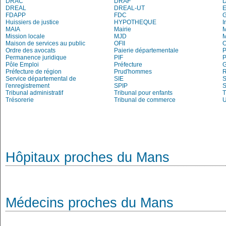
DRAC
DRAF
DREAL
DREAL-UT
E
FDAPP
FDC
Huissiers de justice
HYPOTHEQUE
I
MAIA
Mairie
M
Mission locale
MJD
Maison de services au public
OFII
Ordre des avocats
Paierie départementale
P
Permanence juridique
PIF
P
Pôle Emploi
Préfecture
G
Préfecture de région
Prud'hommes
R
Service départemental de
SIE
S
l'enregistrement
SPIP
Tribunal administratif
Tribunal pour enfants
T
Trésorerie
Tribunal de commerce
Hôpitaux proches du Mans
Médecins proches du Mans