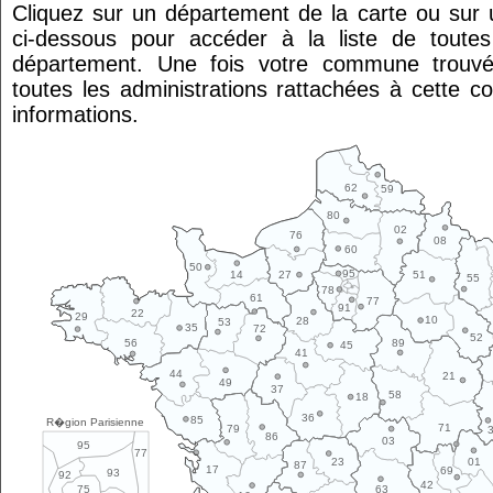
Cliquez sur un département de la carte ou su
ci-dessous pour accéder à la liste de tout
département. Une fois votre commune trouvé
toutes les administrations rattachées à cette 
informations.
62
59
80
02
76
08
60
50
95
14
27
51
55
78
61
77
91
22
29
10
28
53
35
72
52
89
56
45
41
44
21
49
37
58
18
36
85
R�gion Parisienne
71
79
86
03
95
77
01
23
87
17
69
93
92
42
63
75