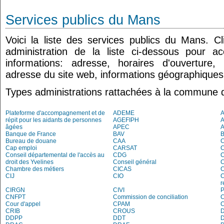
Services publics du Mans
Voici la liste des services publics du Mans. C
administration de la liste ci-dessous pour a
informations: adresse, horaires d'ouverture
adresse du site web, informations géographiques.
Types administrations rattachées à la commune
Plateforme d'accompagnement et de
ADEME
répit pour les aidants de personnes
AGEFIPH
âgées
APEC
Banque de France
BAV
Bureau de douane
CAA
Cap emploi
CARSAT
C
Conseil départemental de l'accès au
CDG
C
droit des Yvelines
Conseil général
C
Chambre des métiers
CICAS
C
CIJ
CIO
C
r
CIRGN
CIVI
P
CNFPT
Commission de conciliation
C
Cour d'appel
CPAM
C
CRIB
CROUS
DDPP
DDT