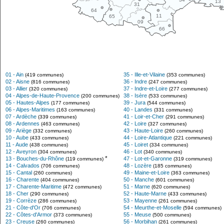
13
31
64
11
65
09
66
01 - Ain
35 - Ille-et-Vilaine
(419 communes)
(353 communes)
02 - Aisne
36 - Indre
(816 communes)
(247 communes)
03 - Allier
37 - Indre-et-Loire
(320 communes)
(277 communes)
04 - Alpes-de-Haute-Provence
38 - Isère
(200 communes)
(533 communes)
05 - Hautes-Alpes
39 - Jura
(177 communes)
(544 communes)
06 - Alpes-Maritimes
40 - Landes
(163 communes)
(331 communes)
07 - Ardèche
41 - Loir-et-Cher
(339 communes)
(291 communes)
08 - Ardennes
42 - Loire
(463 communes)
(327 communes)
09 - Ariège
43 - Haute-Loire
(332 communes)
(260 communes)
10 - Aube
44 - Loire-Atlantique
(433 communes)
(221 communes)
11 - Aude
45 - Loiret
(438 communes)
(334 communes)
12 - Aveyron
46 - Lot
(304 communes)
(340 communes)
*
13 - Bouches-du-Rhône
47 - Lot-et-Garonne
(119 communes)
(319 communes)
14 - Calvados
48 - Lozère
(706 communes)
(185 communes)
15 - Cantal
49 - Maine-et-Loire
(260 communes)
(363 communes)
16 - Charente
50 - Manche
(404 communes)
(601 communes)
17 - Charente-Maritime
51 - Marne
(472 communes)
(620 communes)
18 - Cher
52 - Haute-Marne
(290 communes)
(433 communes)
19 - Corrèze
53 - Mayenne
(286 communes)
(261 communes)
21 - Côte-d'Or
54 - Meurthe-et-Moselle
(706 communes)
(594 communes)
22 - Côtes-d'Armor
55 - Meuse
(373 communes)
(500 communes)
23 - Creuse
56 - Morbihan
(260 communes)
(261 communes)