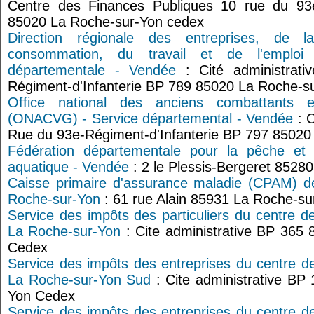
Centre des Finances Publiques 10 rue du 93e-
85020 La Roche-sur-Yon cedex
Direction régionale des entreprises, de 
consommation, du travail et de l'emplo
départementale - Vendée
: Cité administrati
Régiment-d'Infanterie BP 789 85020 La Roche-s
Office national des anciens combattants 
(ONACVG) - Service départemental - Vendée
: C
Rue du 93e-Régiment-d'Infanterie BP 797 85020
Fédération départementale pour la pêche et l
aquatique - Vendée
: 2 le Plessis-Bergeret 85280
Caisse primaire d'assurance maladie (CPAM) d
Roche-sur-Yon
: 61 rue Alain 85931 La Roche-s
Service des impôts des particuliers du centre d
La Roche-sur-Yon
: Cite administrative BP 365
Cedex
Service des impôts des entreprises du centre d
La Roche-sur-Yon Sud
: Cite administrative BP
Yon Cedex
Service des impôts des entreprises du centre d