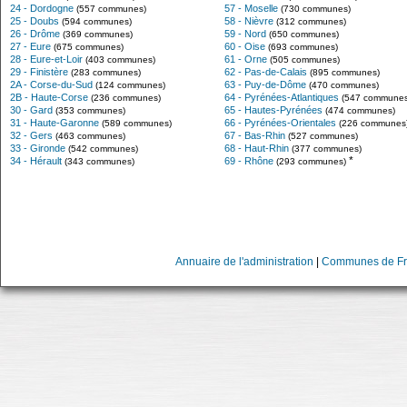
24 - Dordogne
57 - Moselle
(557 communes)
(730 communes)
25 - Doubs
58 - Nièvre
(594 communes)
(312 communes)
26 - Drôme
59 - Nord
(369 communes)
(650 communes)
27 - Eure
60 - Oise
(675 communes)
(693 communes)
28 - Eure-et-Loir
61 - Orne
(403 communes)
(505 communes)
29 - Finistère
62 - Pas-de-Calais
(283 communes)
(895 communes)
2A - Corse-du-Sud
63 - Puy-de-Dôme
(124 communes)
(470 communes)
2B - Haute-Corse
64 - Pyrénées-Atlantiques
(236 communes)
(547 communes
30 - Gard
65 - Hautes-Pyrénées
(353 communes)
(474 communes)
31 - Haute-Garonne
66 - Pyrénées-Orientales
(589 communes)
(226 communes
32 - Gers
67 - Bas-Rhin
(463 communes)
(527 communes)
33 - Gironde
68 - Haut-Rhin
(542 communes)
(377 communes)
*
34 - Hérault
69 - Rhône
(343 communes)
(293 communes)
Annuaire de l'administration
|
Communes de Fr