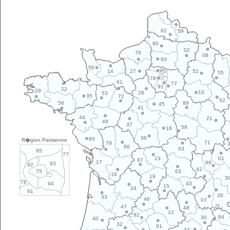
62
59
80
02
76
08
60
50
95
14
27
51
55
78
61
77
91
22
29
10
28
53
35
72
52
89
56
45
41
44
21
49
37
58
18
36
85
R�gion Parisienne
71
79
86
03
95
77
01
23
87
17
69
93
92
42
63
75
16
19
3
78
43
94
15
24
91
26
33
46
07
47
48
12
82
84
30
40
32
81
34