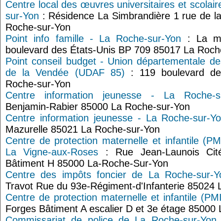
Centre local des œuvres universitaires et scola
sur-Yon
: Résidence La Simbrandière 1 rue de l
Roche-sur-Yon
Point info famille - La Roche-sur-Yon
: La ma
boulevard des États-Unis BP 709 85017 La Roch
Point conseil budget - Union départementale des
de la Vendée (UDAF 85)
: 119 boulevard de
Roche-sur-Yon
Centre information jeunesse - La Roche-s
Benjamin-Rabier 85000 La Roche-sur-Yon
Centre information jeunesse - La Roche-sur-Y
Mazurelle 85021 La Roche-sur-Yon
Centre de protection maternelle et infantile (P
La Vigne-aux-Roses
: Rue Jean-Launois Cit
Bâtiment H 85000 La-Roche-Sur-Yon
Centre des impôts foncier de La Roche-sur-Y
Travot Rue du 93e-Régiment-d'Infanterie 85024
Centre de protection maternelle et infantile (P
Forges Bâtiment A escalier D et 3e étage 85
Commissariat de police de La Roche-sur-Yon