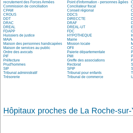
recrutement des Forces Armées
Point d'information - personnes âgées
Commission de conciliation
Conciliateur fiscal
C
CPAM
Conseil régional
CROUS
DDCS
DDT
DIRECCTE
DRAC
DRAF
DREAL
DREAL-UT
E
FDAPP
FDC
Huissiers de justice
HYPOTHEQUE
I
MAIA
Mairie
M
Maison des personnes handicapées
Mission locale
Maison de services au public
OFII
Ordre des avocats
Paierie départementale
P
PIF
PMI
P
Préfecture
Greffe des associations
P
Prud'hommes
Rectorat
S
SIP
SPIP
Tribunal administratif
Tribunal pour enfants
T
Trésorerie
Tribunal de commerce
Hôpitaux proches de La Roche-sur