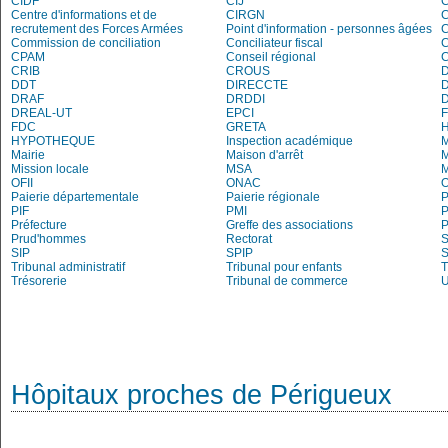
CIDF
CIJ
C
Centre d'informations et de
CIRGN
C
recrutement des Forces Armées
Point d'information - personnes âgées
Commission de conciliation
Conciliateur fiscal
C
CPAM
Conseil régional
C
CRIB
CROUS
DDT
DIRECCTE
DRAF
DRDDI
DREAL-UT
EPCI
FDC
GRETA
H
HYPOTHEQUE
Inspection académique
Mairie
Maison d'arrêt
M
Mission locale
MSA
M
OFII
ONAC
O
Paierie départementale
Paierie régionale
P
PIF
PMI
P
Préfecture
Greffe des associations
P
Prud'hommes
Rectorat
S
SIP
SPIP
Tribunal administratif
Tribunal pour enfants
T
Trésorerie
Tribunal de commerce
Hôpitaux proches de Périgueux