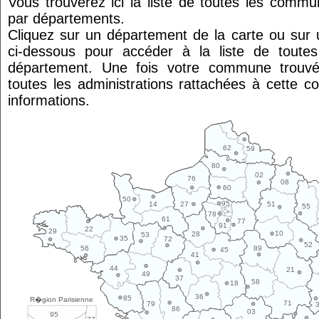
Vous trouverez ici la liste de toutes les comm
par départements.
Cliquez sur un département de la carte ou su
ci-dessous pour accéder à la liste de tout
département. Une fois votre commune trouvé
toutes les administrations rattachées à cette 
informations.
62
59
80
02
76
08
60
50
95
14
27
51
55
78
61
77
91
22
29
10
28
53
35
72
52
89
56
45
41
44
21
49
37
58
18
36
85
R�gion Parisienne
71
79
86
03
95