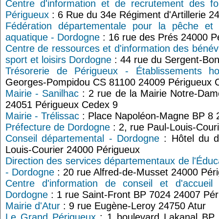
Centre d'information et de recrutement des f
Périgueux
: 6 Rue du 34e Régiment d'Artillerie 
Fédération départementale pour la pêche et l
aquatique - Dordogne
: 16 rue des Prés 24000 P
Centre de ressources et d'information des bénév
sport et loisirs Dordogne
: 44 rue du Sergent-Bon
Trésorerie de Périgueux - Établissements hos
Georges-Pompidou CS 81100 24009 Périgueux 
Mairie - Sanilhac
: 2 rue de la Mairie Notre-Da
24051 Périgueux Cedex 9
Mairie - Trélissac
: Place Napoléon-Magne BP 8 2
Préfecture de Dordogne
: 2, rue Paul-Louis-Cour
Conseil départemental - Dordogne
: Hôtel du d
Louis-Courier 24000 Périgueux
Direction des services départementaux de l'Édu
- Dordogne
: 20 rue Alfred-de-Musset 24000 Pér
Centre d'information de conseil et d'accueil
Dordogne
: 1 rue Saint-Front BP 7024 24007 Pé
Mairie d'Atur
: 9 rue Eugène-Leroy 24750 Atur
Le Grand Périgueux
: 1 boulevard Lakanal BP