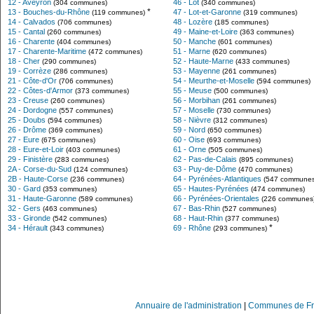
12 - Aveyron
46 - Lot
(304 communes)
(340 communes)
*
13 - Bouches-du-Rhône
47 - Lot-et-Garonne
(119 communes)
(319 communes)
14 - Calvados
48 - Lozère
(706 communes)
(185 communes)
15 - Cantal
49 - Maine-et-Loire
(260 communes)
(363 communes)
16 - Charente
50 - Manche
(404 communes)
(601 communes)
17 - Charente-Maritime
51 - Marne
(472 communes)
(620 communes)
18 - Cher
52 - Haute-Marne
(290 communes)
(433 communes)
19 - Corrèze
53 - Mayenne
(286 communes)
(261 communes)
21 - Côte-d'Or
54 - Meurthe-et-Moselle
(706 communes)
(594 communes)
22 - Côtes-d'Armor
55 - Meuse
(373 communes)
(500 communes)
23 - Creuse
56 - Morbihan
(260 communes)
(261 communes)
24 - Dordogne
57 - Moselle
(557 communes)
(730 communes)
25 - Doubs
58 - Nièvre
(594 communes)
(312 communes)
26 - Drôme
59 - Nord
(369 communes)
(650 communes)
27 - Eure
60 - Oise
(675 communes)
(693 communes)
28 - Eure-et-Loir
61 - Orne
(403 communes)
(505 communes)
29 - Finistère
62 - Pas-de-Calais
(283 communes)
(895 communes)
2A - Corse-du-Sud
63 - Puy-de-Dôme
(124 communes)
(470 communes)
2B - Haute-Corse
64 - Pyrénées-Atlantiques
(236 communes)
(547 communes
30 - Gard
65 - Hautes-Pyrénées
(353 communes)
(474 communes)
31 - Haute-Garonne
66 - Pyrénées-Orientales
(589 communes)
(226 communes
32 - Gers
67 - Bas-Rhin
(463 communes)
(527 communes)
33 - Gironde
68 - Haut-Rhin
(542 communes)
(377 communes)
*
34 - Hérault
69 - Rhône
(343 communes)
(293 communes)
Annuaire de l'administration
|
Communes de Fr