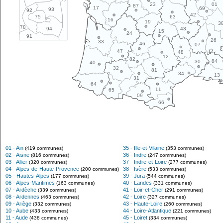
77
01
23
87
17
69
93
92
42
63
75
16
19
3
78
43
94
15
24
91
26
33
46
07
47
48
12
82
84
30
40
32
81
34
13
31
64
11
65
09
66
01 - Ain
35 - Ille-et-Vilaine
(419 communes)
(353 communes)
02 - Aisne
36 - Indre
(816 communes)
(247 communes)
03 - Allier
37 - Indre-et-Loire
(320 communes)
(277 communes)
04 - Alpes-de-Haute-Provence
38 - Isère
(200 communes)
(533 communes)
05 - Hautes-Alpes
39 - Jura
(177 communes)
(544 communes)
06 - Alpes-Maritimes
40 - Landes
(163 communes)
(331 communes)
07 - Ardèche
41 - Loir-et-Cher
(339 communes)
(291 communes)
08 - Ardennes
42 - Loire
(463 communes)
(327 communes)
09 - Ariège
43 - Haute-Loire
(332 communes)
(260 communes)
10 - Aube
44 - Loire-Atlantique
(433 communes)
(221 communes)
11 - Aude
45 - Loiret
(438 communes)
(334 communes)