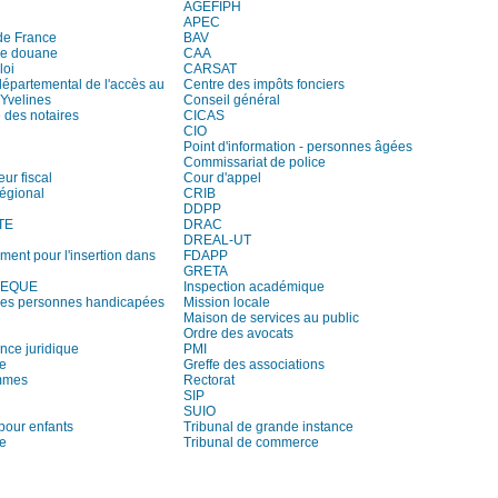
AGEFIPH
APEC
de France
BAV
de douane
CAA
loi
CARSAT
départemental de l'accès au
Centre des impôts fonciers
 Yvelines
Conseil général
des notaires
CICAS
CIO
Point d'information - personnes âgées
Commissariat de police
eur fiscal
Cour d'appel
régional
CRIB
DDPP
TE
DRAC
DREAL-UT
ment pour l'insertion dans
FDAPP
GRETA
HEQUE
Inspection académique
es personnes handicapées
Mission locale
Maison de services au public
Ordre des avocats
ce juridique
PMI
re
Greffe des associations
mmes
Rectorat
SIP
SUIO
pour enfants
Tribunal de grande instance
ie
Tribunal de commerce