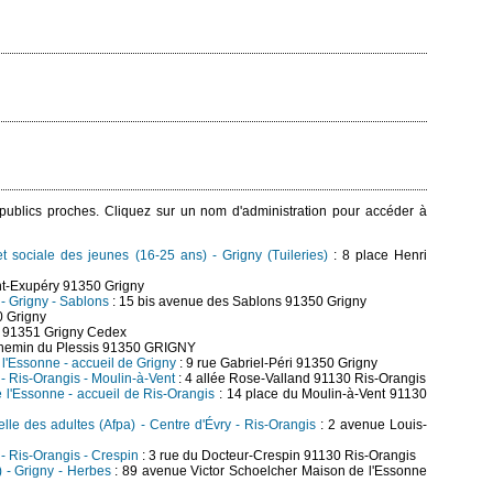
s publics proches. Cliquez sur un nom d'administration pour accéder à
et sociale des jeunes (16-25 ans) - Grigny (Tuileries)
: 8 place Henri
nt-Exupéry 91350 Grigny
 - Grigny - Sablons
: 15 bis avenue des Sablons 91350 Grigny
0 Grigny
12 91351 Grigny Cedex
hemin du Plessis 91350 GRIGNY
l'Essonne - accueil de Grigny
: 9 rue Gabriel-Péri 91350 Grigny
 - Ris-Orangis - Moulin-à-Vent
: 4 allée Rose-Valland 91130 Ris-Orangis
l'Essonne - accueil de Ris-Orangis
: 14 place du Moulin-à-Vent 91130
lle des adultes (Afpa) - Centre d'Évry - Ris-Orangis
: 2 avenue Louis-
 - Ris-Orangis - Crespin
: 3 rue du Docteur-Crespin 91130 Ris-Orangis
) - Grigny - Herbes
: 89 avenue Victor Schoelcher Maison de l'Essonne