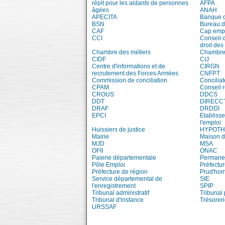
répit pour les aidants de personnes
AFPA
âgées
ANAH
APECITA
Banque 
BSN
Bureau 
CAF
Cap emp
CCI
Conseil 
droit des
Chambre des métiers
Chambre 
CIDF
CIJ
Centre d'informations et de
CIRGN
recrutement des Forces Armées
CNFPT
Commission de conciliation
Conciliat
CPAM
Conseil 
CROUS
DDCS
DDT
DIRECC
DRAF
DRDDI
EPCI
Etablisse
l'emploi
Huissiers de justice
HYPOT
Mairie
Maison d
MJD
MSA
OFII
ONAC
Paierie départementale
Permanen
Pôle Emploi
Préfectu
Préfecture de région
Prud'ho
Service départemental de
SIE
l'enregistrement
SPIP
Tribunal administratif
Tribunal 
Tribunal d'instance
Trésorer
URSSAF