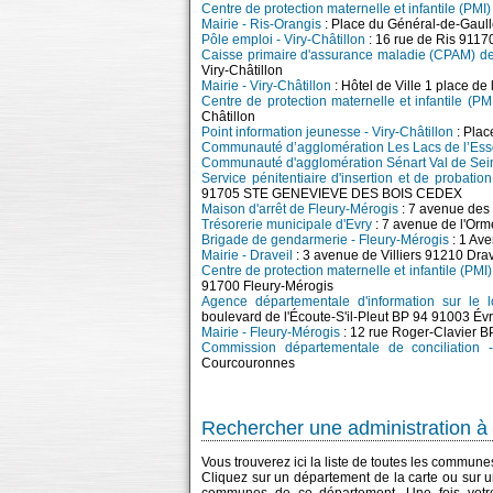
Centre de protection maternelle et infantile (PMI
Mairie - Ris-Orangis
: Place du Général-de-Gaul
Pôle emploi - Viry-Châtillon
: 16 rue de Ris 91170
Caisse primaire d'assurance maladie (CPAM) de 
Viry-Châtillon
Mairie - Viry-Châtillon
: Hôtel de Ville 1 place d
Centre de protection maternelle et infantile (PM
Châtillon
Point information jeunesse - Viry-Châtillon
: Plac
Communauté d’agglomération Les Lacs de l’Es
Communauté d'agglomération Sénart Val de Sei
Service pénitentiaire d'insertion et de probati
91705 STE GENEVIEVE DES BOIS CEDEX
Maison d'arrêt de Fleury-Mérogis
: 7 avenue de
Trésorerie municipale d'Evry
: 7 avenue de l'Orm
Brigade de gendarmerie - Fleury-Mérogis
: 1 Av
Mairie - Draveil
: 3 avenue de Villiers 91210 Drav
Centre de protection maternelle et infantile (PMI
91700 Fleury-Mérogis
Agence départementale d'information sur le 
boulevard de l'Écoute-S'il-Pleut BP 94 91003 Év
Mairie - Fleury-Mérogis
: 12 rue Roger-Clavier 
Commission départementale de conciliation 
Courcouronnes
Rechercher une administration à 
Vous trouverez ici la liste de toutes les commun
Cliquez sur un département de la carte ou sur u