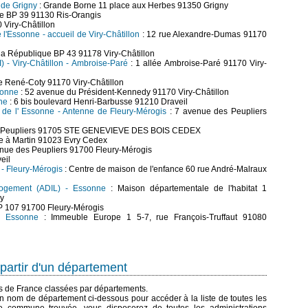
) de Grigny
: Grande Borne 11 place aux Herbes 91350 Grigny
le BP 39 91130 Ris-Orangis
 Viry-Châtillon
l'Essonne - accueil de Viry-Châtillon
: 12 rue Alexandre-Dumas 91170
e la République BP 43 91178 Viry-Châtillon
I) - Viry-Châtillon - Ambroise-Paré
: 1 allée Ambroise-Paré 91170 Viry-
e René-Coty 91170 Viry-Châtillon
sonne
: 52 avenue du Président-Kennedy 91170 Viry-Châtillon
ne
: 6 bis boulevard Henri-Barbusse 91210 Draveil
on de l' Essonne - Antenne de Fleury-Mérogis
: 7 avenue des Peupliers
s Peupliers 91705 STE GENEVIEVE DES BOIS CEDEX
e à Martin 91023 Evry Cedex
enue des Peupliers 91700 Fleury-Mérogis
eil
) - Fleury-Mérogis
: Centre de maison de l'enfance 60 rue André-Malraux
logement (ADIL) - Essonne
: Maison départementale de l'habitat 1
ry
BP 107 91700 Fleury-Mérogis
- Essonne
: Immeuble Europe 1 5-7, rue François-Truffaut 91080
partir d'un département
es de France classées par départements.
n nom de département ci-dessous pour accéder à la liste de toutes les