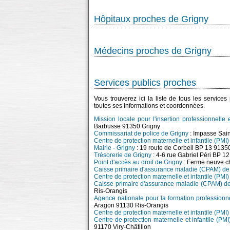
Hôpitaux proches de Grigny
Médecins proches de Grigny
Services publics proches
Vous trouverez ici la liste de tous les service
toutes ses informations et coordonnées.
Mission locale pour l'insertion professionnelle 
Barbusse 91350 Grigny
Commissariat de police de Grigny
: Impasse Sai
Centre de protection maternelle et infantile (PMI)
Mairie - Grigny
: 19 route de Corbeil BP 13 9135
Trésorerie de Grigny
: 4-6 rue Gabriel Péri BP 
Point d'accès au droit de Grigny
: Ferme neuve c
Caisse primaire d'assurance maladie (CPAM) de 
Centre de protection maternelle et infantile (PMI)
Caisse primaire d'assurance maladie (CPAM) de 
Ris-Orangis
Agence nationale pour la formation professionne
Aragon 91130 Ris-Orangis
Centre de protection maternelle et infantile (PMI)
Centre de protection maternelle et infantile (PMI
91170 Viry-Châtillon