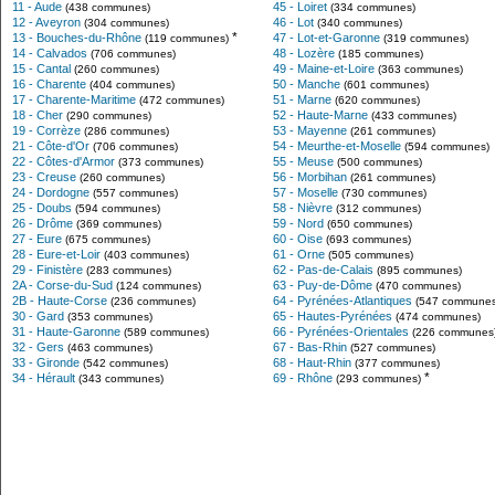
11 - Aude
45 - Loiret
(438 communes)
(334 communes)
12 - Aveyron
46 - Lot
(304 communes)
(340 communes)
*
13 - Bouches-du-Rhône
47 - Lot-et-Garonne
(119 communes)
(319 communes)
14 - Calvados
48 - Lozère
(706 communes)
(185 communes)
15 - Cantal
49 - Maine-et-Loire
(260 communes)
(363 communes)
16 - Charente
50 - Manche
(404 communes)
(601 communes)
17 - Charente-Maritime
51 - Marne
(472 communes)
(620 communes)
18 - Cher
52 - Haute-Marne
(290 communes)
(433 communes)
19 - Corrèze
53 - Mayenne
(286 communes)
(261 communes)
21 - Côte-d'Or
54 - Meurthe-et-Moselle
(706 communes)
(594 communes)
22 - Côtes-d'Armor
55 - Meuse
(373 communes)
(500 communes)
23 - Creuse
56 - Morbihan
(260 communes)
(261 communes)
24 - Dordogne
57 - Moselle
(557 communes)
(730 communes)
25 - Doubs
58 - Nièvre
(594 communes)
(312 communes)
26 - Drôme
59 - Nord
(369 communes)
(650 communes)
27 - Eure
60 - Oise
(675 communes)
(693 communes)
28 - Eure-et-Loir
61 - Orne
(403 communes)
(505 communes)
29 - Finistère
62 - Pas-de-Calais
(283 communes)
(895 communes)
2A - Corse-du-Sud
63 - Puy-de-Dôme
(124 communes)
(470 communes)
2B - Haute-Corse
64 - Pyrénées-Atlantiques
(236 communes)
(547 communes
30 - Gard
65 - Hautes-Pyrénées
(353 communes)
(474 communes)
31 - Haute-Garonne
66 - Pyrénées-Orientales
(589 communes)
(226 communes
32 - Gers
67 - Bas-Rhin
(463 communes)
(527 communes)
33 - Gironde
68 - Haut-Rhin
(542 communes)
(377 communes)
*
34 - Hérault
69 - Rhône
(343 communes)
(293 communes)