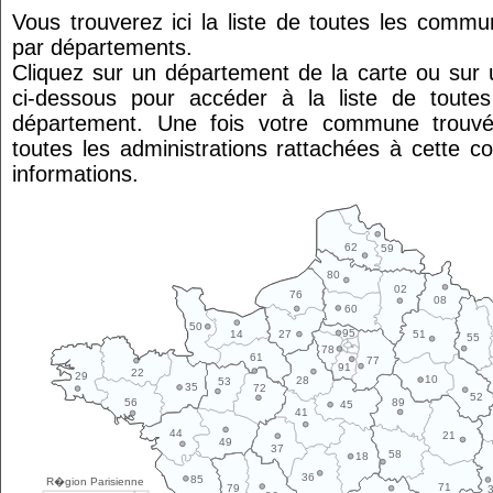
Vous trouverez ici la liste de toutes les comm
par départements.
Cliquez sur un département de la carte ou su
ci-dessous pour accéder à la liste de tout
département. Une fois votre commune trouvé
toutes les administrations rattachées à cette 
informations.
62
59
80
02
76
08
60
50
95
14
27
51
55
78
61
77
91
22
29
10
28
53
35
72
52
89
56
45
41
44
21
49
37
58
18
36
85
R�gion Parisienne
71
79