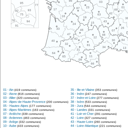
86
03
95
77
01
23
87
17
69
93
92
42
63
75
16
19
3
78
43
94
15
24
91
26
33
46
07
47
48
12
82
84
30
40
32
81
34
13
31
64
11
65
09
66
01 - Ain
35 - Ille-et-Vilaine
(419 communes)
(353 communes)
02 - Aisne
36 - Indre
(816 communes)
(247 communes)
03 - Allier
37 - Indre-et-Loire
(320 communes)
(277 communes)
04 - Alpes-de-Haute-Provence
38 - Isère
(200 communes)
(533 communes)
05 - Hautes-Alpes
39 - Jura
(177 communes)
(544 communes)
06 - Alpes-Maritimes
40 - Landes
(163 communes)
(331 communes)
07 - Ardèche
41 - Loir-et-Cher
(339 communes)
(291 communes)
08 - Ardennes
42 - Loire
(463 communes)
(327 communes)
09 - Ariège
43 - Haute-Loire
(332 communes)
(260 communes)
10 - Aube
44 - Loire-Atlantique
(433 communes)
(221 communes)