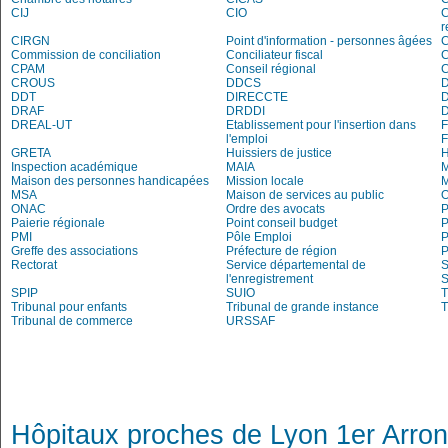
CIJ
CIO
C
r
CIRGN
Point d'information - personnes âgées
Commission de conciliation
Conciliateur fiscal
C
CPAM
Conseil régional
CROUS
DDCS
DDT
DIRECCTE
DRAF
DRDDI
DREAL-UT
Etablissement pour l'insertion dans
l'emploi
GRETA
Huissiers de justice
Inspection académique
MAIA
M
Maison des personnes handicapées
Mission locale
MSA
Maison de services au public
O
ONAC
Ordre des avocats
P
Paierie régionale
Point conseil budget
P
PMI
Pôle Emploi
P
Greffe des associations
Préfecture de région
P
Rectorat
Service départemental de
S
l'enregistrement
S
SPIP
SUIO
T
Tribunal pour enfants
Tribunal de grande instance
T
Tribunal de commerce
URSSAF
Hôpitaux proches de Lyon 1er Arro