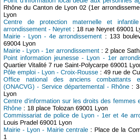
Point d'information local dédié aux personnes â
Rhône du Canton de Lyon 02 (1er arrondisseme
Lyon
Centre de protection maternelle et infanti
arrondissement - Neyret
: 18 rue Neyret 69001 L
Mairie - Lyon - 4e arrondissement
: 133 boulev
69004 Lyon
Mairie - Lyon - 1er arrondissement
: 2 place Sat
Point information jeunesse - Lyon - 1er arrond
Quartier Vitalité 7 rue Saint-Polycarpe 69001 Lyo
Pôle emploi - Lyon - Croix-Rousse
: 49 rue de Cu
Office national des anciens combattants 
(ONACVG) - Service départemental - Rhône
: 3
Lyon
Centre d'information sur les droits des femmes e
Rhône
: 18 place Tolozan 69001 Lyon
Commissariat de police de Lyon - 1er et 4e ar
Louis Pradel 69001 Lyon
Mairie - Lyon - Mairie centrale
: Place de la Co
1