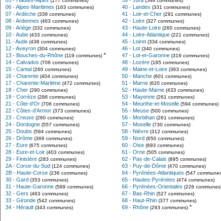
05 - Hautes-Alpes
39 - Jura
(177 communes)
(544 communes)
06 - Alpes-Maritimes
40 - Landes
(163 communes)
(331 communes)
07 - Ardèche
41 - Loir-et-Cher
(339 communes)
(291 communes)
08 - Ardennes
42 - Loire
(463 communes)
(327 communes)
09 - Ariège
43 - Haute-Loire
(332 communes)
(260 communes)
10 - Aube
44 - Loire-Atlantique
(433 communes)
(221 communes)
11 - Aude
45 - Loiret
(438 communes)
(334 communes)
12 - Aveyron
46 - Lot
(304 communes)
(340 communes)
*
13 - Bouches-du-Rhône
47 - Lot-et-Garonne
(119 communes)
(319 communes)
14 - Calvados
48 - Lozère
(706 communes)
(185 communes)
15 - Cantal
49 - Maine-et-Loire
(260 communes)
(363 communes)
16 - Charente
50 - Manche
(404 communes)
(601 communes)
17 - Charente-Maritime
51 - Marne
(472 communes)
(620 communes)
18 - Cher
52 - Haute-Marne
(290 communes)
(433 communes)
19 - Corrèze
53 - Mayenne
(286 communes)
(261 communes)
21 - Côte-d'Or
54 - Meurthe-et-Moselle
(706 communes)
(594 communes)
22 - Côtes-d'Armor
55 - Meuse
(373 communes)
(500 communes)
23 - Creuse
56 - Morbihan
(260 communes)
(261 communes)
24 - Dordogne
57 - Moselle
(557 communes)
(730 communes)
25 - Doubs
58 - Nièvre
(594 communes)
(312 communes)
26 - Drôme
59 - Nord
(369 communes)
(650 communes)
27 - Eure
60 - Oise
(675 communes)
(693 communes)
28 - Eure-et-Loir
61 - Orne
(403 communes)
(505 communes)
29 - Finistère
62 - Pas-de-Calais
(283 communes)
(895 communes)
2A - Corse-du-Sud
63 - Puy-de-Dôme
(124 communes)
(470 communes)
2B - Haute-Corse
64 - Pyrénées-Atlantiques
(236 communes)
(547 communes
30 - Gard
65 - Hautes-Pyrénées
(353 communes)
(474 communes)
31 - Haute-Garonne
66 - Pyrénées-Orientales
(589 communes)
(226 communes
32 - Gers
67 - Bas-Rhin
(463 communes)
(527 communes)
33 - Gironde
68 - Haut-Rhin
(542 communes)
(377 communes)
*
34 - Hérault
69 - Rhône
(343 communes)
(293 communes)