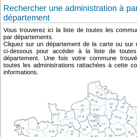
Rechercher une administration à par
département
Vous trouverez ici la liste de toutes les comm
par départements.
Cliquez sur un département de la carte ou su
ci-dessous pour accéder à la liste de tout
département. Une fois votre commune trouvé
toutes les administrations rattachées à cette 
informations.
62
59
80
02
76
08
60
50
95
14
27
51
55
78
61
77
91
22
29
10
28
53
35
72
52
89
56
45