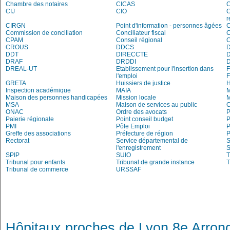
Chambre des notaires
CICAS
C
CIJ
CIO
C
r
CIRGN
Point d'information - personnes âgées
Commission de conciliation
Conciliateur fiscal
C
CPAM
Conseil régional
CROUS
DDCS
DDT
DIRECCTE
DRAF
DRDDI
DREAL-UT
Etablissement pour l'insertion dans
l'emploi
GRETA
Huissiers de justice
Inspection académique
MAIA
M
Maison des personnes handicapées
Mission locale
MSA
Maison de services au public
O
ONAC
Ordre des avocats
P
Paierie régionale
Point conseil budget
P
PMI
Pôle Emploi
P
Greffe des associations
Préfecture de région
P
Rectorat
Service départemental de
S
l'enregistrement
S
SPIP
SUIO
T
Tribunal pour enfants
Tribunal de grande instance
T
Tribunal de commerce
URSSAF
Hôpitaux proches de Lyon 8e Arron