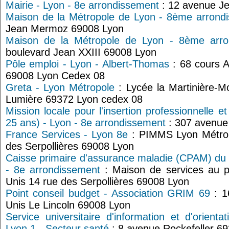
Mairie - Lyon - 8e arrondissement
: 12 avenue J
Maison de la Métropole de Lyon - 8ème arrond
Jean Mermoz 69008 Lyon
Maison de la Métropole de Lyon - 8ème arro
boulevard Jean XXIII 69008 Lyon
Pôle emploi - Lyon - Albert-Thomas
: 68 cours 
69008 Lyon Cedex 08
Greta - Lyon Métropole
: Lycée la Martinière-Mo
Lumière 69372 Lyon cedex 08
Mission locale pour l'insertion professionnelle e
25 ans) - Lyon - 8e arrondissement
: 307 avenue
France Services - Lyon 8e
: PIMMS Lyon Métropo
des Serpollières 69008 Lyon
Caisse primaire d'assurance maladie (CPAM) du 
- 8e arrondissement
: Maison de services au p
Unis 14 rue des Serpollières 69008 Lyon
Point conseil budget - Association GRIM 69
: 1
Unis Le Lincoln 69008 Lyon
Service universitaire d'information et d'orienta
Lyon 1 - Secteur santé
: 8 avenue Rockefeller 6