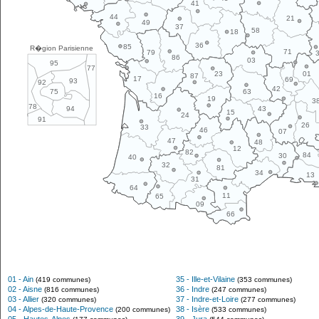
41
44
21
49
37
58
18
36
85
R�gion Parisienne
71
79
86
03
95
77
01
23
87
17
69
93
92
42
63
75
16
19
3
78
43
94
15
24
91
26
33
46
07
47
48
12
82
84
30
40
32
81
34
13
31
64
11
65
09
66
01 - Ain
35 - Ille-et-Vilaine
(419 communes)
(353 communes)
02 - Aisne
36 - Indre
(816 communes)
(247 communes)
03 - Allier
37 - Indre-et-Loire
(320 communes)
(277 communes)
04 - Alpes-de-Haute-Provence
38 - Isère
(200 communes)
(533 communes)