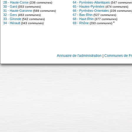
2B - Haute-Corse
64 - Pyrénées-Atlantiques
(236 communes)
(547 communes
30 - Gard
65 - Hautes-Pyrénées
(353 communes)
(474 communes)
31 - Haute-Garonne
66 - Pyrénées-Orientales
(589 communes)
(226 communes
32 - Gers
67 - Bas-Rhin
(463 communes)
(527 communes)
33 - Gironde
68 - Haut-Rhin
(542 communes)
(377 communes)
*
34 - Hérault
69 - Rhône
(343 communes)
(293 communes)
Annuaire de l'administration
|
Communes de Fr