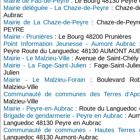
Mairie de Fau-de-Peyre
: Le Bourg 48130 Peyre 
Mairie déléguée - La Chaze-de-Peyre
: Chaze-d
Aubrac
Mairie de La Chaze-de-Peyre
: Chaze-de-Pey
PEYRE
Mairie - Prunières
: Le Bourg 48200 Prunières
Point Information Jeunesse - Aumont Aubrac
:
Peyre Route du Languedoc 48130 AUMONT A
Mairie - Le Malzieu-Ville
: Avenue de Saint-Chély 
Mairie - La Fage-Saint-Julien
: Fage-Saint-Juli
Julien
Mairie - Le Malzieu-Forain
: Boulevard Robe
Malzieu-Ville
Communauté de communes des Terres d'Apc
Malzieu-Ville
Mairie - Peyre-en-Aubrac
: Route du Languedoc 
Brigade de gendarmerie - Peyre en Aubrac
: Aum
Languedoc 48130 Peyre en Aubrac
Communauté de communes - Hautes Terres d
Languedoc 48130 Aumont-Aubrac