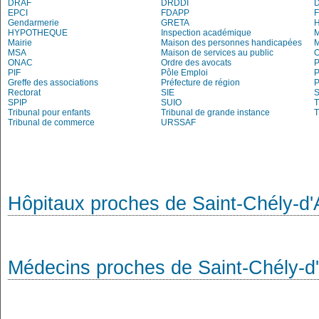
DRAF
DRDDI
EPCI
FDAPP
Gendarmerie
GRETA
H
HYPOTHEQUE
Inspection académique
Mairie
Maison des personnes handicapées
M
MSA
Maison de services au public
O
ONAC
Ordre des avocats
P
PIF
Pôle Emploi
P
Greffe des associations
Préfecture de région
P
Rectorat
SIE
S
SPIP
SUIO
T
Tribunal pour enfants
Tribunal de grande instance
T
Tribunal de commerce
URSSAF
Hôpitaux proches de Saint-Chély-d
Médecins proches de Saint-Chély-d