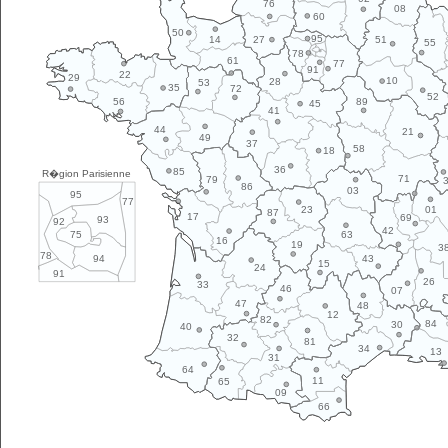
76
08
60
50
95
14
27
51
55
78
61
77
91
22
29
10
28
53
35
72
52
89
56
45
41
44
21
49
37
58
18
36
85
R�gion Parisienne
71
79
86
03
95
77
01
23
87
17
69
93
92
42
63
75
16
19
3
78
43
94
15
24
91
26
33
46
07
47
48
12
82
84
30
40
32
81
34
13
31
64
11
65
09
66