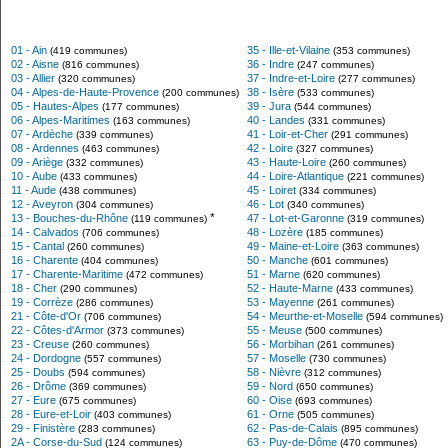
01 - Ain
35 - Ille-et-Vilaine
(419 communes)
(353 communes)
02 - Aisne
36 - Indre
(816 communes)
(247 communes)
03 - Allier
37 - Indre-et-Loire
(320 communes)
(277 communes)
04 - Alpes-de-Haute-Provence
38 - Isère
(200 communes)
(533 communes)
05 - Hautes-Alpes
39 - Jura
(177 communes)
(544 communes)
06 - Alpes-Maritimes
40 - Landes
(163 communes)
(331 communes)
07 - Ardèche
41 - Loir-et-Cher
(339 communes)
(291 communes)
08 - Ardennes
42 - Loire
(463 communes)
(327 communes)
09 - Ariège
43 - Haute-Loire
(332 communes)
(260 communes)
10 - Aube
44 - Loire-Atlantique
(433 communes)
(221 communes)
11 - Aude
45 - Loiret
(438 communes)
(334 communes)
12 - Aveyron
46 - Lot
(304 communes)
(340 communes)
*
13 - Bouches-du-Rhône
47 - Lot-et-Garonne
(119 communes)
(319 communes)
14 - Calvados
48 - Lozère
(706 communes)
(185 communes)
15 - Cantal
49 - Maine-et-Loire
(260 communes)
(363 communes)
16 - Charente
50 - Manche
(404 communes)
(601 communes)
17 - Charente-Maritime
51 - Marne
(472 communes)
(620 communes)
18 - Cher
52 - Haute-Marne
(290 communes)
(433 communes)
19 - Corrèze
53 - Mayenne
(286 communes)
(261 communes)
21 - Côte-d'Or
54 - Meurthe-et-Moselle
(706 communes)
(594 communes)
22 - Côtes-d'Armor
55 - Meuse
(373 communes)
(500 communes)
23 - Creuse
56 - Morbihan
(260 communes)
(261 communes)
24 - Dordogne
57 - Moselle
(557 communes)
(730 communes)
25 - Doubs
58 - Nièvre
(594 communes)
(312 communes)
26 - Drôme
59 - Nord
(369 communes)
(650 communes)
27 - Eure
60 - Oise
(675 communes)
(693 communes)
28 - Eure-et-Loir
61 - Orne
(403 communes)
(505 communes)
29 - Finistère
62 - Pas-de-Calais
(283 communes)
(895 communes)
2A - Corse-du-Sud
63 - Puy-de-Dôme
(124 communes)
(470 communes)