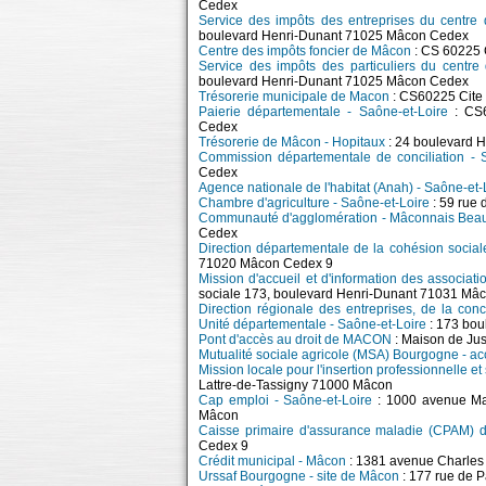
Cedex
Service des impôts des entreprises du centre
boulevard Henri-Dunant 71025 Mâcon Cedex
Centre des impôts foncier de Mâcon
: CS 60225 
Service des impôts des particuliers du centr
boulevard Henri-Dunant 71025 Mâcon Cedex
Trésorerie municipale de Macon
: CS60225 Cite 
Paierie départementale - Saône-et-Loire
: CS6
Cedex
Trésorerie de Mâcon - Hopitaux
: 24 boulevard 
Commission départementale de conciliation - 
Cedex
Agence nationale de l'habitat (Anah) - Saône-et-
Chambre d'agriculture - Saône-et-Loire
: 59 rue
Communauté d'agglomération - Mâconnais Beau
Cedex
Direction départementale de la cohésion socia
71020 Mâcon Cedex 9
Mission d'accueil et d'information des associat
sociale 173, boulevard Henri-Dunant 71031 Mâ
Direction régionale des entreprises, de la con
Unité départementale - Saône-et-Loire
: 173 bou
Pont d'accès au droit de MACON
: Maison de Ju
Mutualité sociale agricole (MSA) Bourgogne - a
Mission locale pour l'insertion professionnelle e
Lattre-de-Tassigny 71000 Mâcon
Cap emploi - Saône-et-Loire
: 1000 avenue Mar
Mâcon
Caisse primaire d'assurance maladie (CPAM) 
Cedex 9
Crédit municipal - Mâcon
: 1381 avenue Charles
Urssaf Bourgogne - site de Mâcon
: 177 rue de 