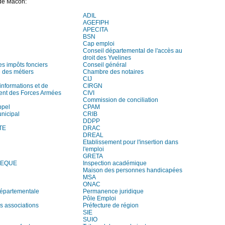
 de Mâcon:
ADIL
AGEFIPH
APECITA
BSN
Cap emploi
Conseil départemental de l'accès au
droit des Yvelines
es impôts fonciers
Conseil général
des métiers
Chambre des notaires
CIJ
informations et de
CIRGN
ent des Forces Armées
CIVI
Commission de conciliation
ppel
CPAM
unicipal
CRIB
DDPP
TE
DRAC
DREAL
Etablissement pour l'insertion dans
l'emploi
GRETA
HEQUE
Inspection académique
Maison des personnes handicapées
MSA
ONAC
départementale
Permanence juridique
Pôle Emploi
s associations
Préfecture de région
SIE
SUIO