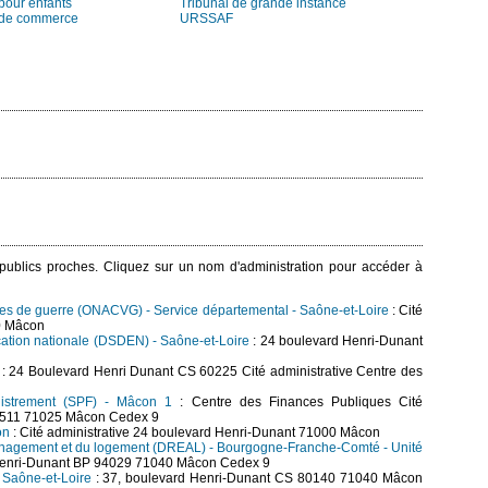
pour enfants
Tribunal de grande instance
 de commerce
URSSAF
s publics proches. Cliquez sur un nom d'administration pour accéder à
imes de guerre (ONACVG) - Service départemental - Saône-et-Loire
: Cité
0 Mâcon
cation nationale (DSDEN) - Saône-et-Loire
: 24 boulevard Henri-Dunant
: 24 Boulevard Henri Dunant CS 60225 Cité administrative Centre des
egistrement (SPF) - Mâcon 1
: Centre des Finances Publiques Cité
62511 71025 Mâcon Cedex 9
on
: Cité administrative 24 boulevard Henri-Dunant 71000 Mâcon
aménagement et du logement (DREAL) - Bourgogne-Franche-Comté - Unité
Henri-Dunant BP 94029 71040 Mâcon Cedex 9
- Saône-et-Loire
: 37, boulevard Henri-Dunant CS 80140 71040 Mâcon