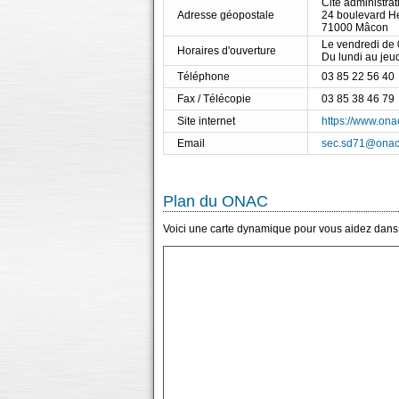
Cité administrat
Adresse géopostale
24 boulevard H
71000 Mâcon
Le vendredi de
Horaires d'ouverture
Du lundi au jeu
Téléphone
03 85 22 56 40
Fax / Télécopie
03 85 38 46 79
Site internet
https://www.onac
Email
sec.sd71@onacv
Plan du ONAC
Voici une carte dynamique pour vous aidez dans 