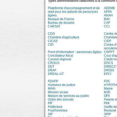
Types administrations rattachées à la commune
Plateforme d'accompagnement et de
ADEME
répit pour les aidants de personnes
AFPA
âgées
ANAH
Banque de France
BAV
Bureau de douane
CAF
CARSAT
CCI
CDG
Centre d
Chambre d'agriculture
Chambre 
CICAS
CIDF
CIO
Centre d'
recrutem
Point d'information - personnes âgées
CNFPT
Conciliateur fiscal
Cour d'a
Conseil régional
Crédit m
CROUS
DDCS
DDT
DIRECC
DRAF
DRDDI
DREAL-UT
EPCI
FDAPP
FDC
Huissiers de justice
HYPOT
MAIA
Mairie
Mission locale
MJD
Maison de services au public
OFII
Ordre des avocats
Paierie 
PIF
PMI
Préfecture
Greffe de
Prud'hommes
Rectorat
SIP
SPIP