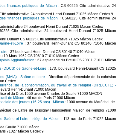
 des finances publiques de Mâcon
: CS 60225 Cité administrative 24
Cité administrative 24 boulevard Henri-Dunant 71025 Mâcon Cedex 9
e des finances publiques de Mâcon
: CS60225 Cité administrative 24
administrative 24 boulevard Henri Dunant 71025 Macon Cedex
0225 Cite administrative 24 boulevard Henri-Dunant 71025 Mâcon
Henri Dunant CS 60225 Cite administrative 71025 Mâcon Cedex
Saône-et-Loire
: 37 boulevard Henri-Dunant CS 80140 71040 Mâcon
Loire
: 37 boulevard Henri-Dunant CS 80140 71040 Mâcon
 du 19-Mars-1962 CS 70610 71010 Mâcon Cedex
jolais Agglomération
: 67 esplanade du Breuil CS 20811 71011 Mâcon
le (DDCS) de Saône-et-Loire
: 173, boulevard Henri-Dunant CS 12025
ions (MAIA) - Saône-et-Loire
: Direction départementale de la cohésion
con Cedex
currence, de la consommation, du travail et de l'emploi (DIRECCTE) -
levard Henri-Dunant 71000 Mâcon
stice et du Droit 1550 avenue Charles de Gaulle 71000 MACON
ccueil de Mâcon
: 46 rue de Paris 71000 Mâcon
t sociale des jeunes (16-25 ans) - Mâcon
: 1000 avenue du Maréchal-de-
échal de Lattre de Tassigny Handisertion Maison de l'emploi 71000
de Saône-et-Loire - siège de Mâcon
: 113 rue de Paris 71022 Macon
 de Gaulle 71000 Mâcon
Paris 71027 Mâcon Cedex 9