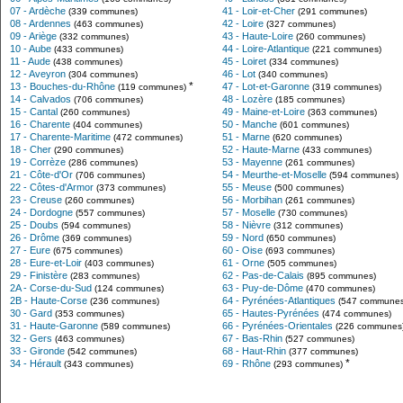
07 - Ardèche
41 - Loir-et-Cher
(339 communes)
(291 communes)
08 - Ardennes
42 - Loire
(463 communes)
(327 communes)
09 - Ariège
43 - Haute-Loire
(332 communes)
(260 communes)
10 - Aube
44 - Loire-Atlantique
(433 communes)
(221 communes)
11 - Aude
45 - Loiret
(438 communes)
(334 communes)
12 - Aveyron
46 - Lot
(304 communes)
(340 communes)
*
13 - Bouches-du-Rhône
47 - Lot-et-Garonne
(119 communes)
(319 communes)
14 - Calvados
48 - Lozère
(706 communes)
(185 communes)
15 - Cantal
49 - Maine-et-Loire
(260 communes)
(363 communes)
16 - Charente
50 - Manche
(404 communes)
(601 communes)
17 - Charente-Maritime
51 - Marne
(472 communes)
(620 communes)
18 - Cher
52 - Haute-Marne
(290 communes)
(433 communes)
19 - Corrèze
53 - Mayenne
(286 communes)
(261 communes)
21 - Côte-d'Or
54 - Meurthe-et-Moselle
(706 communes)
(594 communes)
22 - Côtes-d'Armor
55 - Meuse
(373 communes)
(500 communes)
23 - Creuse
56 - Morbihan
(260 communes)
(261 communes)
24 - Dordogne
57 - Moselle
(557 communes)
(730 communes)
25 - Doubs
58 - Nièvre
(594 communes)
(312 communes)
26 - Drôme
59 - Nord
(369 communes)
(650 communes)
27 - Eure
60 - Oise
(675 communes)
(693 communes)
28 - Eure-et-Loir
61 - Orne
(403 communes)
(505 communes)
29 - Finistère
62 - Pas-de-Calais
(283 communes)
(895 communes)
2A - Corse-du-Sud
63 - Puy-de-Dôme
(124 communes)
(470 communes)
2B - Haute-Corse
64 - Pyrénées-Atlantiques
(236 communes)
(547 communes
30 - Gard
65 - Hautes-Pyrénées
(353 communes)
(474 communes)
31 - Haute-Garonne
66 - Pyrénées-Orientales
(589 communes)
(226 communes
32 - Gers
67 - Bas-Rhin
(463 communes)
(527 communes)
33 - Gironde
68 - Haut-Rhin
(542 communes)
(377 communes)
*
34 - Hérault
69 - Rhône
(343 communes)
(293 communes)