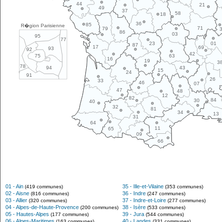
44
21
49
37
58
18
36
85
R�gion Parisienne
71
79
86
03
95
77
01
23
87
17
69
93
92
42
63
75
16
19
3
78
43
94
15
24
91
26
33
46
07
47
48
12
82
84
30
40
32
81
34
13
31
64
11
65
09
66
01 - Ain
35 - Ille-et-Vilaine
(419 communes)
(353 communes)
02 - Aisne
36 - Indre
(816 communes)
(247 communes)
03 - Allier
37 - Indre-et-Loire
(320 communes)
(277 communes)
04 - Alpes-de-Haute-Provence
38 - Isère
(200 communes)
(533 communes)
05 - Hautes-Alpes
39 - Jura
(177 communes)
(544 communes)
06 - Alpes-Maritimes
40 - Landes
(163 communes)
(331 communes)