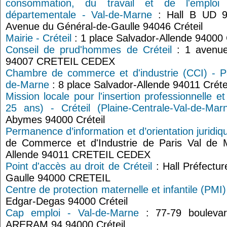
consommation, du travail et de l'emplo
départementale - Val-de-Marne
: Hall B UD 9
Avenue du Général-de-Gaulle 94046 Créteil
Mairie - Créteil
: 1 place Salvador-Allende 94000 
Conseil de prud'hommes de Créteil
: 1 avenue
94007 CRETEIL CEDEX
Chambre de commerce et d'industrie (CCI) - Par
de-Marne
: 8 place Salvador-Allende 94011 Créte
Mission locale pour l'insertion professionnelle e
25 ans) - Créteil (Plaine-Centrale-Val-de-Mar
Abymes 94000 Créteil
Permanence d’information et d’orientation juridiq
de Commerce et d'Industrie de Paris Val de 
Allende 94011 CRETEIL CEDEX
Point d'accès au droit de Créteil
: Hall Préfectu
Gaulle 94000 CRETEIL
Centre de protection maternelle et infantile (PMI)
Edgar-Degas 94000 Créteil
Cap emploi - Val-de-Marne
: 77-79 boulevar
ARERAM 94 94000 Créteil