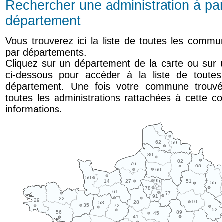
Rechercher une administration à par
département
Vous trouverez ici la liste de toutes les comm
par départements.
Cliquez sur un département de la carte ou su
ci-dessous pour accéder à la liste de tout
département. Une fois votre commune trouvé
toutes les administrations rattachées à cette 
informations.
62
59
80
02
76
08
60
50
95
14
27
51
55
78
61
77
91
22
29
10
28
53
35
72
52
89
56
45
41