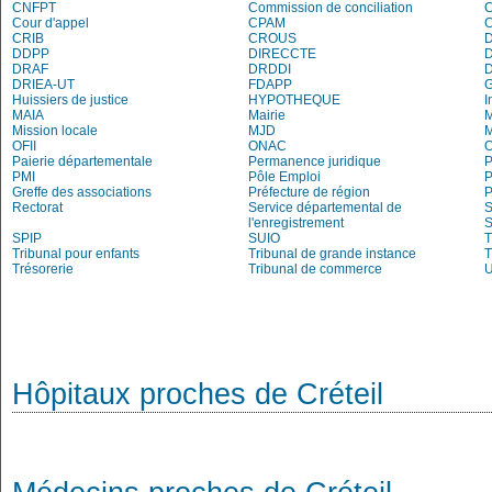
CNFPT
Commission de conciliation
C
Cour d'appel
CPAM
C
CRIB
CROUS
DDPP
DIRECCTE
DRAF
DRDDI
DRIEA-UT
FDAPP
Huissiers de justice
HYPOTHEQUE
I
MAIA
Mairie
M
Mission locale
MJD
OFII
ONAC
O
Paierie départementale
Permanence juridique
P
PMI
Pôle Emploi
P
Greffe des associations
Préfecture de région
P
Rectorat
Service départemental de
S
l'enregistrement
S
SPIP
SUIO
T
Tribunal pour enfants
Tribunal de grande instance
T
Trésorerie
Tribunal de commerce
Hôpitaux proches de Créteil