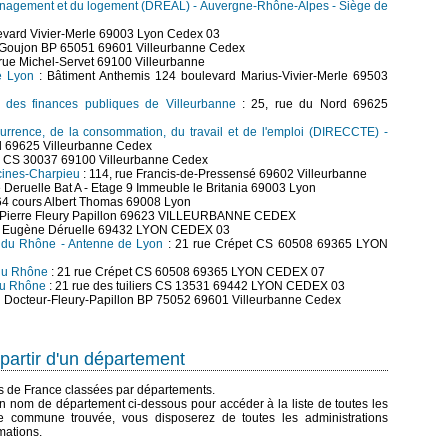
aménagement et du logement (DREAL) - Auvergne-Rhône-Alpes - Siège de
evard Vivier-Merle 69003 Lyon Cedex 03
-Goujon BP 65051 69601 Villeurbanne Cedex
 rue Michel-Servet 69100 Villeurbanne
e Lyon
: Bâtiment Anthemis 124 boulevard Marius-Vivier-Merle 69503
e des finances publiques de Villeurbanne
: 25, rue du Nord 69625
currence, de la consommation, du travail et de l'emploi (DIRECCTE) -
d 69625 Villeurbanne Cedex
ip CS 30037 69100 Villeurbanne Cedex
écines-Charpieu
: 114, rue Francis-de-Pressensé 69602 Villeurbanne
Deruelle Bat A - Etage 9 Immeuble le Britania 69003 Lyon
64 cours Albert Thomas 69008 Lyon
Dr Pierre Fleury Papillon 69623 VILLEURBANNE CEDEX
d Eugène Déruelle 69432 LYON CEDEX 03
on du Rhône - Antenne de Lyon
: 21 rue Crépet CS 60508 69365 LYON
 du Rhône
: 21 rue Crépet CS 60508 69365 LYON CEDEX 07
 du Rhône
: 21 rue des tuiliers CS 13531 69442 LYON CEDEX 03
u Docteur-Fleury-Papillon BP 75052 69601 Villeurbanne Cedex
partir d'un département
es de France classées par départements.
n nom de département ci-dessous pour accéder à la liste de toutes les
 commune trouvée, vous disposerez de toutes les administrations
mations.