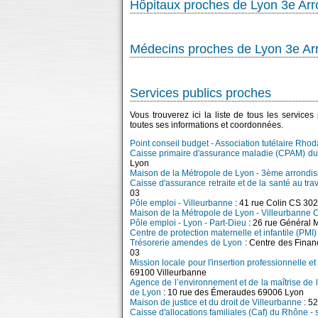
Hôpitaux proches de Lyon 3e Ar
Médecins proches de Lyon 3e Ar
Services publics proches
Vous trouverez ici la liste de tous les service
toutes ses informations et coordonnées.
Point conseil budget - Association tutélaire Rho
Caisse primaire d'assurance maladie (CPAM) du
Lyon
Maison de la Métropole de Lyon - 3ème arrondi
Caisse d'assurance retraite et de la santé au tra
03
Pôle emploi - Villeurbanne
: 41 rue Colin CS 30
Maison de la Métropole de Lyon - Villeurbanne 
Pôle emploi - Lyon - Part-Dieu
: 26 rue Général
Centre de protection maternelle et infantile (PMI)
Trésorerie amendes de Lyon
: Centre des Fina
03
Mission locale pour l'insertion professionnelle e
69100 Villeurbanne
Agence de l’environnement et de la maîtrise de
de Lyon
: 10 rue des Émeraudes 69006 Lyon
Maison de justice et du droit de Villeurbanne
: 5
Caisse d'allocations familiales (Caf) du Rhône -