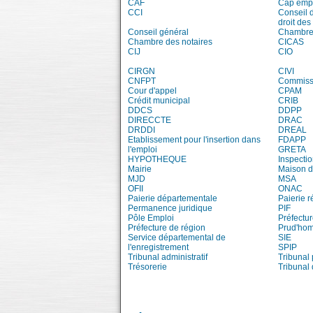
CAF
Cap emp
CCI
Conseil 
droit des
Conseil général
Chambre 
Chambre des notaires
CICAS
CIJ
CIO
CIRGN
CIVI
CNFPT
Commissi
Cour d'appel
CPAM
Crédit municipal
CRIB
DDCS
DDPP
DIRECCTE
DRAC
DRDDI
DREAL
Etablissement pour l'insertion dans
FDAPP
l'emploi
GRETA
HYPOTHEQUE
Inspecti
Mairie
Maison d
MJD
MSA
OFII
ONAC
Paierie départementale
Paierie r
Permanence juridique
PIF
Pôle Emploi
Préfectu
Préfecture de région
Prud'ho
Service départemental de
SIE
l'enregistrement
SPIP
Tribunal administratif
Tribunal 
Trésorerie
Tribunal