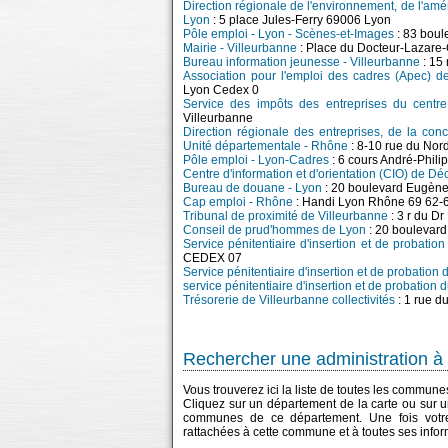
Direction régionale de l'environnement, de l'
Lyon
: 5 place Jules-Ferry 69006 Lyon
Pôle emploi - Lyon - Scènes-et-Images
: 83 boul
Mairie - Villeurbanne
: Place du Docteur-Lazare
Bureau information jeunesse - Villeurbanne
: 15
Association pour l'emploi des cadres (Apec) d
Lyon Cedex 0
Service des impôts des entreprises du centr
Villeurbanne
Direction régionale des entreprises, de la con
Unité départementale - Rhône
: 8-10 rue du Nor
Pôle emploi - Lyon-Cadres
: 6 cours André-Phil
Centre d'information et d'orientation (CIO) de D
Bureau de douane - Lyon
: 20 boulevard Eugène 
Cap emploi - Rhône
: Handi Lyon Rhône 69 62-
Tribunal de proximité de Villeurbanne
: 3 r du 
Conseil de prud'hommes de Lyon
: 20 boulevar
Service pénitentiaire d'insertion et de probati
CEDEX 07
Service pénitentiaire d'insertion et de probation
service pénitentiaire d'insertion et de probation
Trésorerie de Villeurbanne collectivités
: 1 rue d
Rechercher une administration à 
Vous trouverez ici la liste de toutes les commun
Cliquez sur un département de la carte ou sur u
communes de ce département. Une fois votre
rattachées à cette commune et à toutes ses infor