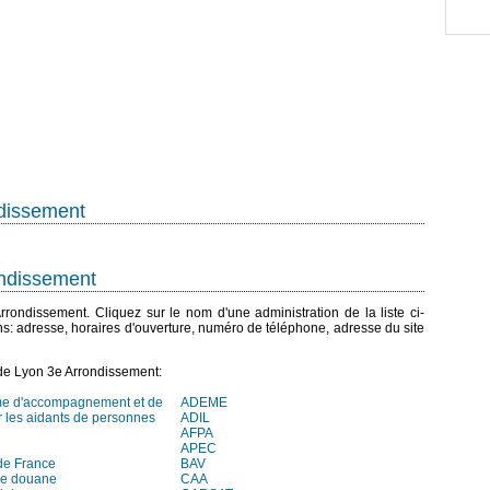
ndissement
ondissement
Arrondissement. Cliquez sur le nom d'une administration de la liste ci-
ns: adresse, horaires d'ouverture, numéro de téléphone, adresse du site
de Lyon 3e Arrondissement:
me d'accompagnement et de
ADEME
r les aidants de personnes
ADIL
AFPA
APEC
de France
BAV
de douane
CAA