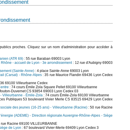
rondissement
rondissement
s publics proches. Cliquez sur un nom d'administration pour accéder à
danien (ATR 69)
: 55 rue Baraban 69003 Lyon
 Rhône - accueil de Lyon - 3e arrondissement
: 12 rue d'Aubigny 69003
ssement (Sainte-Anne)
: 4 place Sainte-Anne 69003 Lyon
vail (Carsat) - Rhône-Alpes
: 35 rue Maurice Flandin 69436 Lyon Cedex
236 69100 Villeurbanne Cedex
Centre
: 74 cours Émile Zola Square Pellet 69100 Villeurbanne
 Mouton-Duvernet CS 93854 69003 Lyon Cedex 03
 - Villeurbanne - Émile-Zola
: 74 cours Émile-Zola 69100 Villeurbanne
nces Publiques 53 boulevard Vivier Merle CS 83515 69429 Lyon Cedex
t sociale des jeunes (16-25 ans) - Villeurbanne (Racine)
: 50 rue Racine
 l’énergie (ADEME) - Direction régionale Auvergne-Rhône-Alpes - Siège
2 rue Racine 69100 VILLEURBANNE
 siège de Lyon
: 67 boulevard Vivier-Merle 69409 Lyon Cedex 3