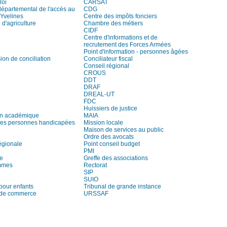
loi
CARSAT
départemental de l'accès au
CDG
 Yvelines
Centre des impôts fonciers
d'agriculture
Chambre des métiers
CIDF
Centre d'informations et de
recrutement des Forces Armées
Point d'information - personnes âgées
on de conciliation
Conciliateur fiscal
Conseil régional
CROUS
DDT
DRAF
DREAL-UT
FDC
Huissiers de justice
on académique
MAIA
es personnes handicapées
Mission locale
Maison de services au public
Ordre des avocats
égionale
Point conseil budget
PMI
re
Greffe des associations
mmes
Rectorat
SIP
SUIO
pour enfants
Tribunal de grande instance
 de commerce
URSSAF