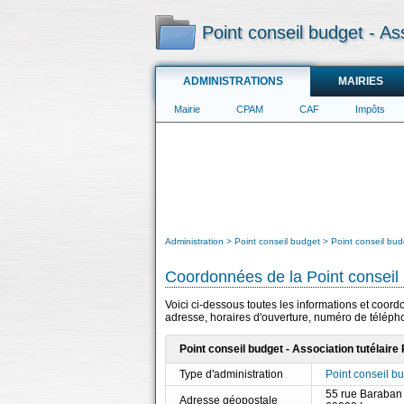
Point conseil budget - As
ADMINISTRATIONS
MAIRIES
Mairie
CPAM
CAF
Impôts
Administration
Point conseil budget
Point conseil bud
Coordonnées de la Point conseil
Voici ci-dessous toutes les informations et coord
adresse, horaires d'ouverture, numéro de télépho
Point conseil budget - Association tutélair
Type d'administration
Point conseil b
55 rue Baraban
Adresse géopostale