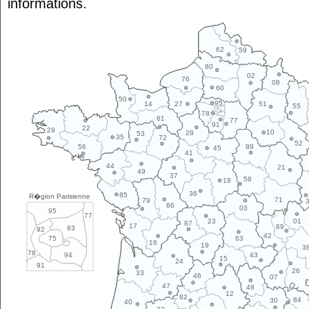
informations.
62
59
80
02
76
08
60
50
95
14
27
51
55
78
61
77
91
22
29
10
28
53
35
72
52
89
56
45
41
44
21
49
37
58
18
36
85
R�gion Parisienne
71
79
86
03
95
77
01
23
87
17
69
93
92
42
63
75
16
19
3
78
43
94
15
24
91
26
33
46
07
47
48
12
82
84
30
40