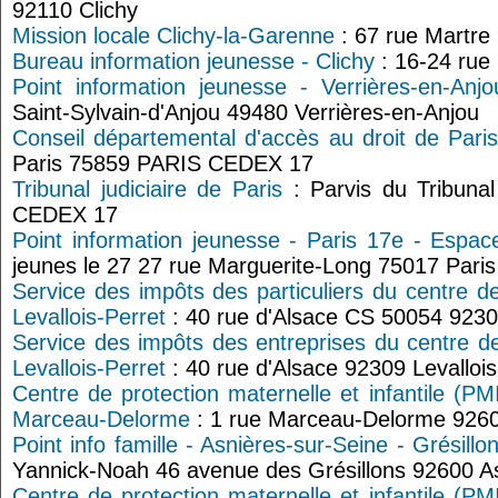
92110 Clichy
Mission locale Clichy-la-Garenne
: 67 rue Martre
Bureau information jeunesse - Clichy
: 16-24 rue
Point information jeunesse - Verrières-en-Anjo
Saint-Sylvain-d'Anjou 49480 Verrières-en-Anjou
Conseil départemental d'accès au droit de Pari
Paris 75859 PARIS CEDEX 17
Tribunal judiciaire de Paris
: Parvis du Tribuna
CEDEX 17
Point information jeunesse - Paris 17e - Espac
jeunes le 27 27 rue Marguerite-Long 75017 Paris
Service des impôts des particuliers du centre d
Levallois-Perret
: 40 rue d'Alsace CS 50054 92309
Service des impôts des entreprises du centre d
Levallois-Perret
: 40 rue d'Alsace 92309 Levalloi
Centre de protection maternelle et infantile (PM
Marceau-Delorme
: 1 rue Marceau-Delorme 9260
Point info famille - Asnières-sur-Seine - Grésillo
Yannick-Noah 46 avenue des Grésillons 92600 As
Centre de protection maternelle et infantile (PM