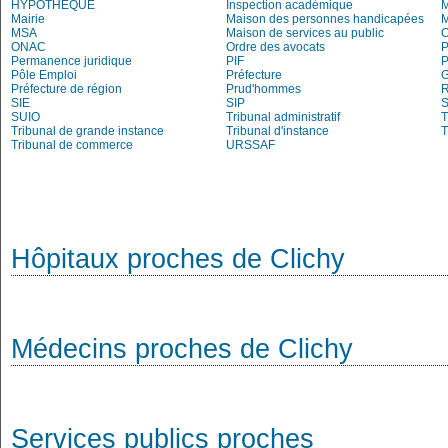
HYPOTHEQUE
Inspection académique
Mairie
Maison des personnes handicapées
MSA
Maison de services au public
O
ONAC
Ordre des avocats
P
Permanence juridique
PIF
P
Pôle Emploi
Préfecture
G
Préfecture de région
Prud'hommes
R
SIE
SIP
S
SUIO
Tribunal administratif
T
Tribunal de grande instance
Tribunal d'instance
T
Tribunal de commerce
URSSAF
Hôpitaux proches de Clichy
Médecins proches de Clichy
Services publics proches