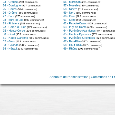
23 - Creuse
56 - Morbihan
(260 communes)
(261 communes)
24 - Dordogne
57 - Moselle
(557 communes)
(730 communes)
25 - Doubs
58 - Nièvre
(594 communes)
(312 communes)
26 - Drôme
59 - Nord
(369 communes)
(650 communes)
27 - Eure
60 - Oise
(675 communes)
(693 communes)
28 - Eure-et-Loir
61 - Orne
(403 communes)
(505 communes)
29 - Finistère
62 - Pas-de-Calais
(283 communes)
(895 communes)
2A - Corse-du-Sud
63 - Puy-de-Dôme
(124 communes)
(470 communes)
2B - Haute-Corse
64 - Pyrénées-Atlantiques
(236 communes)
(547 communes
30 - Gard
65 - Hautes-Pyrénées
(353 communes)
(474 communes)
31 - Haute-Garonne
66 - Pyrénées-Orientales
(589 communes)
(226 communes
32 - Gers
67 - Bas-Rhin
(463 communes)
(527 communes)
33 - Gironde
68 - Haut-Rhin
(542 communes)
(377 communes)
*
34 - Hérault
69 - Rhône
(343 communes)
(293 communes)
Annuaire de l'administration
|
Communes de Fr