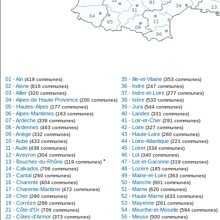
32
81
34
13
31
64
11
65
09
66
01 - Ain
35 - Ille-et-Vilaine
(419 communes)
(353 communes)
02 - Aisne
36 - Indre
(816 communes)
(247 communes)
03 - Allier
37 - Indre-et-Loire
(320 communes)
(277 communes)
04 - Alpes-de-Haute-Provence
38 - Isère
(200 communes)
(533 communes)
05 - Hautes-Alpes
39 - Jura
(177 communes)
(544 communes)
06 - Alpes-Maritimes
40 - Landes
(163 communes)
(331 communes)
07 - Ardèche
41 - Loir-et-Cher
(339 communes)
(291 communes)
08 - Ardennes
42 - Loire
(463 communes)
(327 communes)
09 - Ariège
43 - Haute-Loire
(332 communes)
(260 communes)
10 - Aube
44 - Loire-Atlantique
(433 communes)
(221 communes)
11 - Aude
45 - Loiret
(438 communes)
(334 communes)
12 - Aveyron
46 - Lot
(304 communes)
(340 communes)
*
13 - Bouches-du-Rhône
47 - Lot-et-Garonne
(119 communes)
(319 communes)
14 - Calvados
48 - Lozère
(706 communes)
(185 communes)
15 - Cantal
49 - Maine-et-Loire
(260 communes)
(363 communes)
16 - Charente
50 - Manche
(404 communes)
(601 communes)
17 - Charente-Maritime
51 - Marne
(472 communes)
(620 communes)
18 - Cher
52 - Haute-Marne
(290 communes)
(433 communes)
19 - Corrèze
53 - Mayenne
(286 communes)
(261 communes)
21 - Côte-d'Or
54 - Meurthe-et-Moselle
(706 communes)
(594 communes)
22 - Côtes-d'Armor
55 - Meuse
(373 communes)
(500 communes)