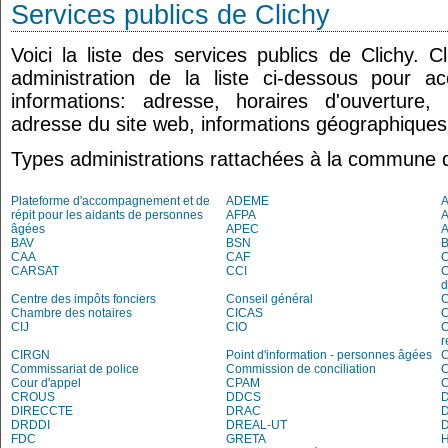
Services publics de Clichy
Voici la liste des services publics de Clichy. 
administration de la liste ci-dessous pour a
informations: adresse, horaires d'ouverture
adresse du site web, informations géographiques.
Types administrations rattachées à la commune d
Plateforme d'accompagnement et de
ADEME
A
répit pour les aidants de personnes
AFPA
âgées
APEC
BAV
BSN
B
CAA
CAF
C
CARSAT
CCI
C
d
Centre des impôts fonciers
Conseil général
C
Chambre des notaires
CICAS
C
CIJ
CIO
C
r
CIRGN
Point d'information - personnes âgées
Commissariat de police
Commission de conciliation
C
Cour d'appel
CPAM
C
CROUS
DDCS
DIRECCTE
DRAC
DRDDI
DREAL-UT
FDC
GRETA
H