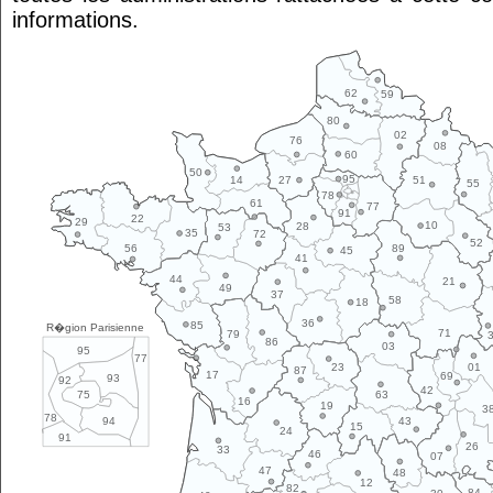
informations.
62
59
80
02
76
08
60
50
95
14
27
51
55
78
61
77
91
22
29
10
28
53
35
72
52
89
56
45
41
44
21
49
37
58
18
36
85
R�gion Parisienne
71
79
86
03
95
77
01
23
87
17
69
93
92
42
63
75
16
19
3
78
43
94
15
24
91
26
33
46
07
47
48
12
82
84