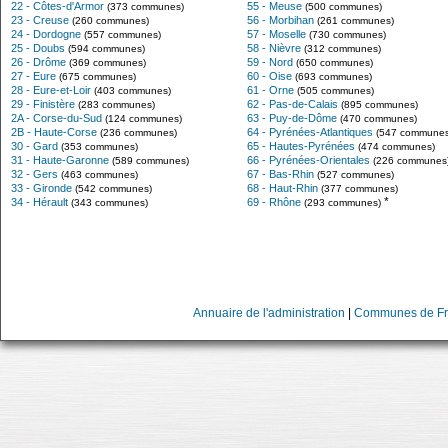
22 - Côtes-d'Armor
55 - Meuse
(373 communes)
(500 communes)
23 - Creuse
56 - Morbihan
(260 communes)
(261 communes)
24 - Dordogne
57 - Moselle
(557 communes)
(730 communes)
25 - Doubs
58 - Nièvre
(594 communes)
(312 communes)
26 - Drôme
59 - Nord
(369 communes)
(650 communes)
27 - Eure
60 - Oise
(675 communes)
(693 communes)
28 - Eure-et-Loir
61 - Orne
(403 communes)
(505 communes)
29 - Finistère
62 - Pas-de-Calais
(283 communes)
(895 communes)
2A - Corse-du-Sud
63 - Puy-de-Dôme
(124 communes)
(470 communes)
2B - Haute-Corse
64 - Pyrénées-Atlantiques
(236 communes)
(547 communes
30 - Gard
65 - Hautes-Pyrénées
(353 communes)
(474 communes)
31 - Haute-Garonne
66 - Pyrénées-Orientales
(589 communes)
(226 communes
32 - Gers
67 - Bas-Rhin
(463 communes)
(527 communes)
33 - Gironde
68 - Haut-Rhin
(542 communes)
(377 communes)
*
34 - Hérault
69 - Rhône
(343 communes)
(293 communes)
Annuaire de l'administration
|
Communes de Fr