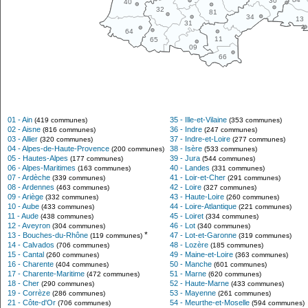
30
40
32
81
34
13
31
64
11
65
09
66
01 - Ain
35 - Ille-et-Vilaine
(419 communes)
(353 communes)
02 - Aisne
36 - Indre
(816 communes)
(247 communes)
03 - Allier
37 - Indre-et-Loire
(320 communes)
(277 communes)
04 - Alpes-de-Haute-Provence
38 - Isère
(200 communes)
(533 communes)
05 - Hautes-Alpes
39 - Jura
(177 communes)
(544 communes)
06 - Alpes-Maritimes
40 - Landes
(163 communes)
(331 communes)
07 - Ardèche
41 - Loir-et-Cher
(339 communes)
(291 communes)
08 - Ardennes
42 - Loire
(463 communes)
(327 communes)
09 - Ariège
43 - Haute-Loire
(332 communes)
(260 communes)
10 - Aube
44 - Loire-Atlantique
(433 communes)
(221 communes)
11 - Aude
45 - Loiret
(438 communes)
(334 communes)
12 - Aveyron
46 - Lot
(304 communes)
(340 communes)
*
13 - Bouches-du-Rhône
47 - Lot-et-Garonne
(119 communes)
(319 communes)
14 - Calvados
48 - Lozère
(706 communes)
(185 communes)
15 - Cantal
49 - Maine-et-Loire
(260 communes)
(363 communes)
16 - Charente
50 - Manche
(404 communes)
(601 communes)
17 - Charente-Maritime
51 - Marne
(472 communes)
(620 communes)
18 - Cher
52 - Haute-Marne
(290 communes)
(433 communes)
19 - Corrèze
53 - Mayenne
(286 communes)
(261 communes)
21 - Côte-d'Or
54 - Meurthe-et-Moselle
(706 communes)
(594 communes)