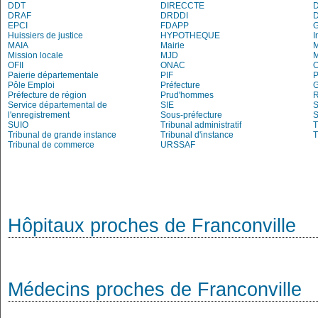
DDT
DIRECCTE
DRAF
DRDDI
EPCI
FDAPP
Huissiers de justice
HYPOTHEQUE
I
MAIA
Mairie
M
Mission locale
MJD
OFII
ONAC
O
Paierie départementale
PIF
P
Pôle Emploi
Préfecture
G
Préfecture de région
Prud'hommes
R
Service départemental de
SIE
S
l'enregistrement
Sous-préfecture
S
SUIO
Tribunal administratif
T
Tribunal de grande instance
Tribunal d'instance
T
Tribunal de commerce
URSSAF
Hôpitaux proches de Franconville
Médecins proches de Franconville