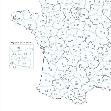
76
08
60
50
95
14
27
51
55
78
61
77
91
22
29
10
28
53
35
72
52
89
56
45
41
44
21
49
37
58
18
36
85
R�gion Parisienne
71
79
86
03
95
77
01
23
87
17
69
93
92
42
63
75
16
19
3
78
43
94
15
24
91
26
33
46
07
47
48
12
82
84
30
40
32
81
34
13
31
64
11
65
09
66