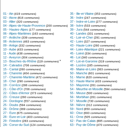
01 - Ain
35 - Ille-et-Vilaine
(419 communes)
(353 communes)
02 - Aisne
36 - Indre
(816 communes)
(247 communes)
03 - Allier
37 - Indre-et-Loire
(320 communes)
(277 communes)
04 - Alpes-de-Haute-Provence
38 - Isère
(200 communes)
(533 communes)
05 - Hautes-Alpes
39 - Jura
(177 communes)
(544 communes)
06 - Alpes-Maritimes
40 - Landes
(163 communes)
(331 communes)
07 - Ardèche
41 - Loir-et-Cher
(339 communes)
(291 communes)
08 - Ardennes
42 - Loire
(463 communes)
(327 communes)
09 - Ariège
43 - Haute-Loire
(332 communes)
(260 communes)
10 - Aube
44 - Loire-Atlantique
(433 communes)
(221 communes)
11 - Aude
45 - Loiret
(438 communes)
(334 communes)
12 - Aveyron
46 - Lot
(304 communes)
(340 communes)
*
13 - Bouches-du-Rhône
47 - Lot-et-Garonne
(119 communes)
(319 communes)
14 - Calvados
48 - Lozère
(706 communes)
(185 communes)
15 - Cantal
49 - Maine-et-Loire
(260 communes)
(363 communes)
16 - Charente
50 - Manche
(404 communes)
(601 communes)
17 - Charente-Maritime
51 - Marne
(472 communes)
(620 communes)
18 - Cher
52 - Haute-Marne
(290 communes)
(433 communes)
19 - Corrèze
53 - Mayenne
(286 communes)
(261 communes)
21 - Côte-d'Or
54 - Meurthe-et-Moselle
(706 communes)
(594 communes)
22 - Côtes-d'Armor
55 - Meuse
(373 communes)
(500 communes)
23 - Creuse
56 - Morbihan
(260 communes)
(261 communes)
24 - Dordogne
57 - Moselle
(557 communes)
(730 communes)
25 - Doubs
58 - Nièvre
(594 communes)
(312 communes)
26 - Drôme
59 - Nord
(369 communes)
(650 communes)
27 - Eure
60 - Oise
(675 communes)
(693 communes)
28 - Eure-et-Loir
61 - Orne
(403 communes)
(505 communes)
29 - Finistère
62 - Pas-de-Calais
(283 communes)
(895 communes)
2A - Corse-du-Sud
63 - Puy-de-Dôme
(124 communes)
(470 communes)