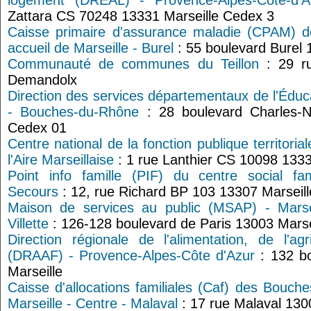
logement (DREAL) - Provence-Alpes-Côte-d'A
Zattara CS 70248 13331 Marseille Cedex 3
Caisse primaire d'assurance maladie (CPAM) 
accueil de Marseille - Burel
: 55 boulevard Burel 
Communauté de communes du Teillon
: 29 r
Demandolx
Direction des services départementaux de l'Édu
- Bouches-du-Rhône
: 28 boulevard Charles-N
Cedex 01
Centre national de la fonction publique territor
l'Aire Marseillaise
: 1 rue Lanthier CS 10098 1333
Point info famille (PIF) du centre social fam
Secours
: 12, rue Richard BP 103 13307 Marseil
Maison de services au public (MSAP) - Marsei
Villette
: 126-128 boulevard de Paris 13003 Marse
Direction régionale de l'alimentation, de l'ag
(DRAAF) - Provence-Alpes-Côte d'Azur
: 132 bo
Marseille
Caisse d'allocations familiales (Caf) des Bouch
Marseille - Centre - Malaval
: 17 rue Malaval 130