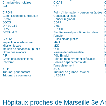
Chambre des notaires
CICAS
C
CIJ
CIO
C
r
CIRGN
Point d'information - personnes âgées
Commission de conciliation
Conciliateur fiscal
C
CPAM
Conseil régional
DDCS
DDPP
DIRECCTE
DML
DRAF
DRDDI
DREAL-UT
Etablissement pour l'insertion dans
l'emploi
GRETA
Huissiers de justice
Inspection académique
MAIA
M
Mission locale
MJD
Maison de services au public
OFII
Ordre des avocats
Paierie départementale
P
PIF
Pôle Emploi
P
Greffe des associations
Pôle de recouvrement spécialisé
P
Rectorat
Service départemental de
S
l'enregistrement
S
SPIP
SUIO
T
Tribunal pour enfants
Tribunal de grande instance
T
Tribunal de commerce
URSSAF
Hôpitaux proches de Marseille 3e A