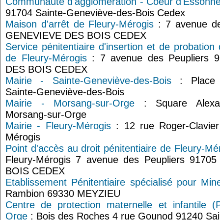
Communauté d'agglomération - Coeur d'Essonn
91704 Sainte-Geneviève-des-Bois Cedex
Maison d'arrêt de Fleury-Mérogis
: 7 avenue de
GENEVIEVE DES BOIS CEDEX
Service pénitentiaire d'insertion et de probatio
de Fleury-Mérogis
: 7 avenue des Peupliers
DES BOIS CEDEX
Mairie - Sainte-Geneviève-des-Bois
: Place 
Sainte-Geneviève-des-Bois
Mairie - Morsang-sur-Orge
: Square Alexan
Morsang-sur-Orge
Mairie - Fleury-Mérogis
: 12 rue Roger-Clavie
Mérogis
Point d'accès au droit pénitentiaire de Fleury-Mé
Fleury-Mérogis 7 avenue des Peupliers 91
BOIS CEDEX
Etablissement Pénitentiaire spécialisé pour Mi
Rambion 69330 MEYZIEU
Centre de protection maternelle et infantile (
Orge
: Bois des Roches 4 rue Gounod 91240 Sai