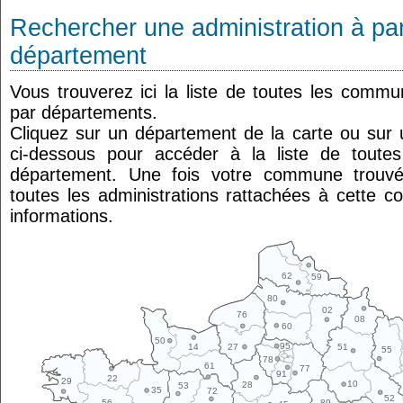
Rechercher une administration à par
département
Vous trouverez ici la liste de toutes les comm
par départements.
Cliquez sur un département de la carte ou su
ci-dessous pour accéder à la liste de tout
département. Une fois votre commune trouvé
toutes les administrations rattachées à cette 
informations.
62
59
80
02
76
08
60
50
95
14
27
51
55
78
61
77
91
22
29
10
28
53
35
72
52
89
56