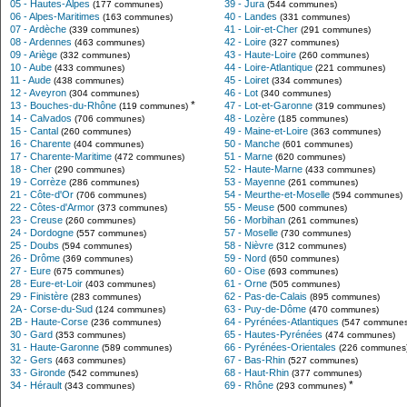
05 - Hautes-Alpes
39 - Jura
(177 communes)
(544 communes)
06 - Alpes-Maritimes
40 - Landes
(163 communes)
(331 communes)
07 - Ardèche
41 - Loir-et-Cher
(339 communes)
(291 communes)
08 - Ardennes
42 - Loire
(463 communes)
(327 communes)
09 - Ariège
43 - Haute-Loire
(332 communes)
(260 communes)
10 - Aube
44 - Loire-Atlantique
(433 communes)
(221 communes)
11 - Aude
45 - Loiret
(438 communes)
(334 communes)
12 - Aveyron
46 - Lot
(304 communes)
(340 communes)
*
13 - Bouches-du-Rhône
47 - Lot-et-Garonne
(119 communes)
(319 communes)
14 - Calvados
48 - Lozère
(706 communes)
(185 communes)
15 - Cantal
49 - Maine-et-Loire
(260 communes)
(363 communes)
16 - Charente
50 - Manche
(404 communes)
(601 communes)
17 - Charente-Maritime
51 - Marne
(472 communes)
(620 communes)
18 - Cher
52 - Haute-Marne
(290 communes)
(433 communes)
19 - Corrèze
53 - Mayenne
(286 communes)
(261 communes)
21 - Côte-d'Or
54 - Meurthe-et-Moselle
(706 communes)
(594 communes)
22 - Côtes-d'Armor
55 - Meuse
(373 communes)
(500 communes)
23 - Creuse
56 - Morbihan
(260 communes)
(261 communes)
24 - Dordogne
57 - Moselle
(557 communes)
(730 communes)
25 - Doubs
58 - Nièvre
(594 communes)
(312 communes)
26 - Drôme
59 - Nord
(369 communes)
(650 communes)
27 - Eure
60 - Oise
(675 communes)
(693 communes)
28 - Eure-et-Loir
61 - Orne
(403 communes)
(505 communes)
29 - Finistère
62 - Pas-de-Calais
(283 communes)
(895 communes)
2A - Corse-du-Sud
63 - Puy-de-Dôme
(124 communes)
(470 communes)
2B - Haute-Corse
64 - Pyrénées-Atlantiques
(236 communes)
(547 communes
30 - Gard
65 - Hautes-Pyrénées
(353 communes)
(474 communes)
31 - Haute-Garonne
66 - Pyrénées-Orientales
(589 communes)
(226 communes
32 - Gers
67 - Bas-Rhin
(463 communes)
(527 communes)
33 - Gironde
68 - Haut-Rhin
(542 communes)
(377 communes)
*
34 - Hérault
69 - Rhône
(343 communes)
(293 communes)