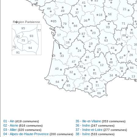
45
41
44
21
49
37
58
18
36
85
R�gion Parisienne
71
79
86
03
95
77
01
23
87
17
69
93
92
42
63
75
16
19
3
78
43
94
15
24
91
26
33
46
07
47
48
12
82
84
30
40
32
81
34
13
31
64
11
65
09
66
01 - Ain
35 - Ille-et-Vilaine
(419 communes)
(353 communes)
02 - Aisne
36 - Indre
(816 communes)
(247 communes)
03 - Allier
37 - Indre-et-Loire
(320 communes)
(277 communes)
04 - Alpes-de-Haute-Provence
38 - Isère
(200 communes)
(533 communes)