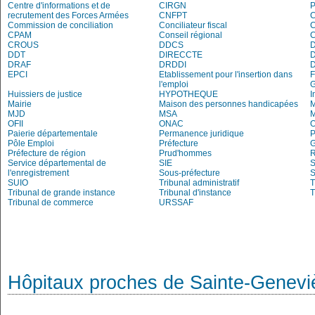
Centre d'informations et de
CIRGN
P
recrutement des Forces Armées
CNFPT
C
Commission de conciliation
Conciliateur fiscal
C
CPAM
Conseil régional
CROUS
DDCS
DDT
DIRECCTE
DRAF
DRDDI
EPCI
Etablissement pour l'insertion dans
l'emploi
Huissiers de justice
HYPOTHEQUE
I
Mairie
Maison des personnes handicapées
M
MJD
MSA
M
OFII
ONAC
O
Paierie départementale
Permanence juridique
P
Pôle Emploi
Préfecture
G
Préfecture de région
Prud'hommes
R
Service départemental de
SIE
S
l'enregistrement
Sous-préfecture
S
SUIO
Tribunal administratif
T
Tribunal de grande instance
Tribunal d'instance
T
Tribunal de commerce
URSSAF
Hôpitaux proches de Sainte-Genevi