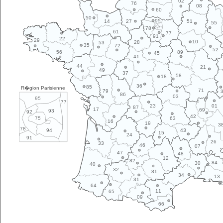
02
76
08
60
50
95
14
27
51
55
78
61
77
91
22
29
10
28
53
35
72
52
89
56
45
41
44
21
49
37
58
18
36
85
R�gion Parisienne
71
79
86
03
95
77
01
23
87
17
69
93
92
42
63
75
16
19
3
78
43
94
15
24
91
26
33
46
07
47
48
12
82
84
30
40
32
81
34
13
31
64
11
65
09
66