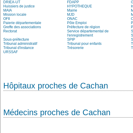
DRIEA-UT
FDAPP
Huissiers de justice
HYPOTHEQUE
I
MAIA
Mairie
M
Mission locale
MJD
OFII
ONAC
O
Paierie départementale
Pôle Emploi
P
Greffe des associations
Préfecture de région
P
Rectorat
Service départemental de
S
l'enregistrement
S
Sous-préfecture
SPIP
Tribunal administratif
Tribunal pour enfants
T
Tribunal d'instance
Trésorerie
T
URSSAF
Hôpitaux proches de Cachan
Médecins proches de Cachan