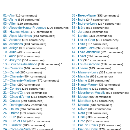
01 - Ain
35 - Ille-et-Vilaine
(419 communes)
(353 communes)
02 - Aisne
36 - Indre
(816 communes)
(247 communes)
03 - Allier
37 - Indre-et-Loire
(320 communes)
(277 communes)
04 - Alpes-de-Haute-Provence
38 - Isère
(200 communes)
(533 communes)
05 - Hautes-Alpes
39 - Jura
(177 communes)
(544 communes)
06 - Alpes-Maritimes
40 - Landes
(163 communes)
(331 communes)
07 - Ardèche
41 - Loir-et-Cher
(339 communes)
(291 communes)
08 - Ardennes
42 - Loire
(463 communes)
(327 communes)
09 - Ariège
43 - Haute-Loire
(332 communes)
(260 communes)
10 - Aube
44 - Loire-Atlantique
(433 communes)
(221 communes)
11 - Aude
45 - Loiret
(438 communes)
(334 communes)
12 - Aveyron
46 - Lot
(304 communes)
(340 communes)
*
13 - Bouches-du-Rhône
47 - Lot-et-Garonne
(119 communes)
(319 communes)
14 - Calvados
48 - Lozère
(706 communes)
(185 communes)
15 - Cantal
49 - Maine-et-Loire
(260 communes)
(363 communes)
16 - Charente
50 - Manche
(404 communes)
(601 communes)
17 - Charente-Maritime
51 - Marne
(472 communes)
(620 communes)
18 - Cher
52 - Haute-Marne
(290 communes)
(433 communes)
19 - Corrèze
53 - Mayenne
(286 communes)
(261 communes)
21 - Côte-d'Or
54 - Meurthe-et-Moselle
(706 communes)
(594 communes)
22 - Côtes-d'Armor
55 - Meuse
(373 communes)
(500 communes)
23 - Creuse
56 - Morbihan
(260 communes)
(261 communes)
24 - Dordogne
57 - Moselle
(557 communes)
(730 communes)
25 - Doubs
58 - Nièvre
(594 communes)
(312 communes)
26 - Drôme
59 - Nord
(369 communes)
(650 communes)
27 - Eure
60 - Oise
(675 communes)
(693 communes)
28 - Eure-et-Loir
61 - Orne
(403 communes)
(505 communes)
29 - Finistère
62 - Pas-de-Calais
(283 communes)
(895 communes)
2A - Corse-du-Sud
63 - Puy-de-Dôme
(124 communes)
(470 communes)