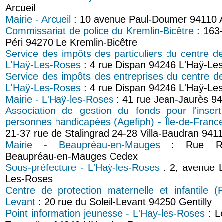
Arcueil
Mairie - Arcueil
: 10 avenue Paul-Doumer 94110 A
Commissariat de police du Kremlin-Bicêtre
: 163-
Péri 94270 Le Kremlin-Bicêtre
Service des impôts des particuliers du centre d
L'Haÿ-Les-Roses
: 4 rue Dispan 94246 L'Haÿ-L
Service des impôts des entreprises du centre d
L'Haÿ-Les-Roses
: 4 rue Dispan 94246 L'Haÿ-L
Mairie - L'Haÿ-les-Roses
: 41 rue Jean-Jaurès 9
Association de gestion du fonds pour l'insert
personnes handicapées (Agefiph) - Île-de-Franc
21-37 rue de Stalingrad 24-28 Villa-Baudran 9411
Mairie - Beaupréau-en-Mauges
: Rue Rob
Beaupréau-en-Mauges Cedex
Sous-préfecture - L'Haÿ-les-Roses
: 2, avenue 
Les-Roses
Centre de protection maternelle et infantile (P
Levant
: 20 rue du Soleil-Levant 94250 Gentilly
Point information jeunesse - L'Hay-les-Roses
: L