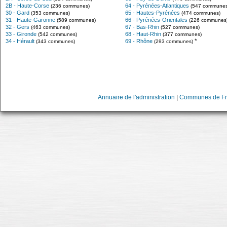
2B - Haute-Corse
64 - Pyrénées-Atlantiques
(236 communes)
(547 communes
30 - Gard
65 - Hautes-Pyrénées
(353 communes)
(474 communes)
31 - Haute-Garonne
66 - Pyrénées-Orientales
(589 communes)
(226 communes
32 - Gers
67 - Bas-Rhin
(463 communes)
(527 communes)
33 - Gironde
68 - Haut-Rhin
(542 communes)
(377 communes)
*
34 - Hérault
69 - Rhône
(343 communes)
(293 communes)
Annuaire de l'administration
|
Communes de Fr