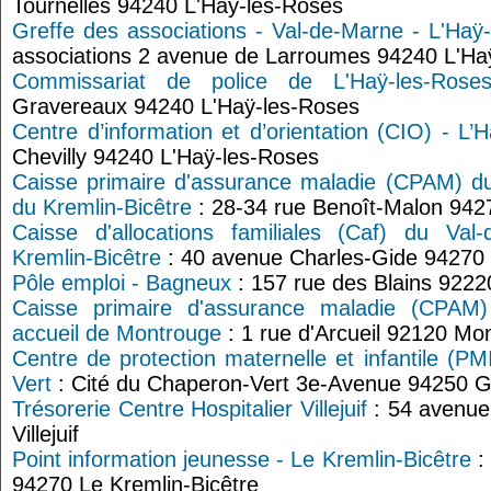
Tournelles 94240 L'Hay-les-Roses
Greffe des associations - Val-de-Marne - L'Haÿ
associations 2 avenue de Larroumes 94240 L'Ha
Commissariat de police de L'Haÿ-les-Rose
Gravereaux 94240 L'Haÿ-les-Roses
Centre d’information et d’orientation (CIO) - L’
Chevilly 94240 L'Haÿ-les-Roses
Caisse primaire d'assurance maladie (CPAM) du
du Kremlin-Bicêtre
: 28-34 rue Benoît-Malon 9427
Caisse d'allocations familiales (Caf) du Val
Kremlin-Bicêtre
: 40 avenue Charles-Gide 94270 
Pôle emploi - Bagneux
: 157 rue des Blains 922
Caisse primaire d'assurance maladie (CPAM)
accueil de Montrouge
: 1 rue d'Arcueil 92120 Mo
Centre de protection maternelle et infantile (PM
Vert
: Cité du Chaperon-Vert 3e-Avenue 94250 Ge
Trésorerie Centre Hospitalier Villejuif
: 54 avenue
Villejuif
Point information jeunesse - Le Kremlin-Bicêtre
:
94270 Le Kremlin-Bicêtre