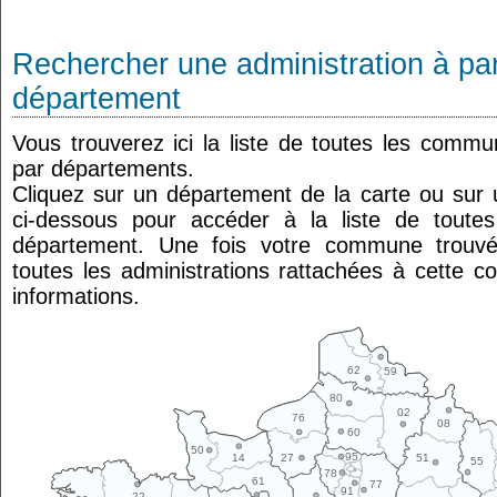
Rechercher une administration à par
département
Vous trouverez ici la liste de toutes les comm
par départements.
Cliquez sur un département de la carte ou su
ci-dessous pour accéder à la liste de tout
département. Une fois votre commune trouvé
toutes les administrations rattachées à cette 
informations.
62
59
80
02
76
08
60
50
95
14
27
51
55
78
61
77
91
22