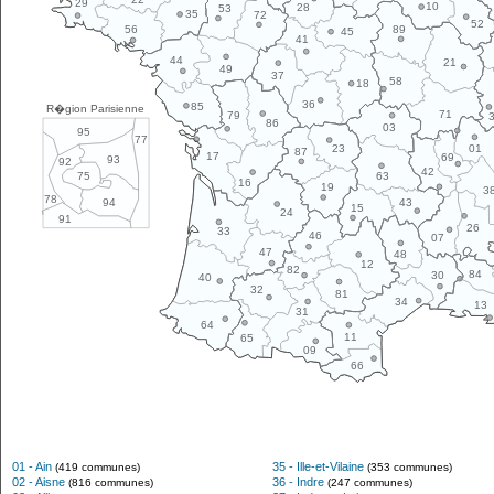
29
10
28
53
35
72
52
89
56
45
41
44
21
49
37
58
18
36
85
R�gion Parisienne
71
79
86
03
95
77
01
23
87
17
69
93
92
42
63
75
16
19
3
78
43
94
15
24
91
26
33
46
07
47
48
12
82
84
30
40
32
81
34
13
31
64
11
65
09
66
01 - Ain
35 - Ille-et-Vilaine
(419 communes)
(353 communes)
02 - Aisne
36 - Indre
(816 communes)
(247 communes)