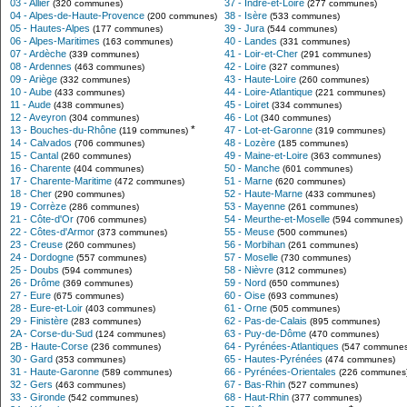
03 - Allier
37 - Indre-et-Loire
(320 communes)
(277 communes)
04 - Alpes-de-Haute-Provence
38 - Isère
(200 communes)
(533 communes)
05 - Hautes-Alpes
39 - Jura
(177 communes)
(544 communes)
06 - Alpes-Maritimes
40 - Landes
(163 communes)
(331 communes)
07 - Ardèche
41 - Loir-et-Cher
(339 communes)
(291 communes)
08 - Ardennes
42 - Loire
(463 communes)
(327 communes)
09 - Ariège
43 - Haute-Loire
(332 communes)
(260 communes)
10 - Aube
44 - Loire-Atlantique
(433 communes)
(221 communes)
11 - Aude
45 - Loiret
(438 communes)
(334 communes)
12 - Aveyron
46 - Lot
(304 communes)
(340 communes)
*
13 - Bouches-du-Rhône
47 - Lot-et-Garonne
(119 communes)
(319 communes)
14 - Calvados
48 - Lozère
(706 communes)
(185 communes)
15 - Cantal
49 - Maine-et-Loire
(260 communes)
(363 communes)
16 - Charente
50 - Manche
(404 communes)
(601 communes)
17 - Charente-Maritime
51 - Marne
(472 communes)
(620 communes)
18 - Cher
52 - Haute-Marne
(290 communes)
(433 communes)
19 - Corrèze
53 - Mayenne
(286 communes)
(261 communes)
21 - Côte-d'Or
54 - Meurthe-et-Moselle
(706 communes)
(594 communes)
22 - Côtes-d'Armor
55 - Meuse
(373 communes)
(500 communes)
23 - Creuse
56 - Morbihan
(260 communes)
(261 communes)
24 - Dordogne
57 - Moselle
(557 communes)
(730 communes)
25 - Doubs
58 - Nièvre
(594 communes)
(312 communes)
26 - Drôme
59 - Nord
(369 communes)
(650 communes)
27 - Eure
60 - Oise
(675 communes)
(693 communes)
28 - Eure-et-Loir
61 - Orne
(403 communes)
(505 communes)
29 - Finistère
62 - Pas-de-Calais
(283 communes)
(895 communes)
2A - Corse-du-Sud
63 - Puy-de-Dôme
(124 communes)
(470 communes)
2B - Haute-Corse
64 - Pyrénées-Atlantiques
(236 communes)
(547 communes
30 - Gard
65 - Hautes-Pyrénées
(353 communes)
(474 communes)
31 - Haute-Garonne
66 - Pyrénées-Orientales
(589 communes)
(226 communes
32 - Gers
67 - Bas-Rhin
(463 communes)
(527 communes)
33 - Gironde
68 - Haut-Rhin
(542 communes)
(377 communes)