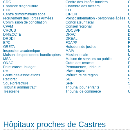
CDG
Centre des impôts fonciers
C
Chambre d'agriculture
Chambre des métiers
CIDF
CIJ
C
Centre d'informations et de
CIRGN
C
recrutement des Forces Armées
Point d'information - personnes âgées
Commission de conciliation
Conciliateur fiscal
C
CPAM
Conseil régional
CROUS
DDCSPP
DIRECCTE
DRAC
DRDDI
DREAL
EPCI
FDAPP
GRETA
Huissiers de justice
Inspection académique
MAIA
M
Maison des personnes handicapées
Mission locale
MSA
Maison de services au public
O
ONAC
Ordre des avocats
P
Point conseil budget
Permanence juridique
P
PMI
Pôle Emploi
P
Greffe des associations
Préfecture de région
P
Rectorat
SIE
S
Sous-préfecture
SPIP
Tribunal administratif
Tribunal pour enfants
T
Trésorerie
Tribunal de commerce
Hôpitaux proches de Castres