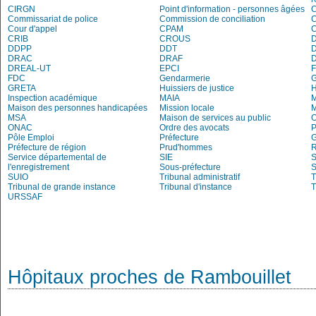
CIRGN
Point d'information - personnes âgées
Commissariat de police
Commission de conciliation
C
Cour d'appel
CPAM
C
CRIB
CROUS
DDPP
DDT
DRAC
DRAF
DREAL-UT
EPCI
FDC
Gendarmerie
G
GRETA
Huissiers de justice
Inspection académique
MAIA
M
Maison des personnes handicapées
Mission locale
MSA
Maison de services au public
O
ONAC
Ordre des avocats
P
Pôle Emploi
Préfecture
G
Préfecture de région
Prud'hommes
R
Service départemental de
SIE
S
l'enregistrement
Sous-préfecture
S
SUIO
Tribunal administratif
T
Tribunal de grande instance
Tribunal d'instance
T
URSSAF
Hôpitaux proches de Rambouillet