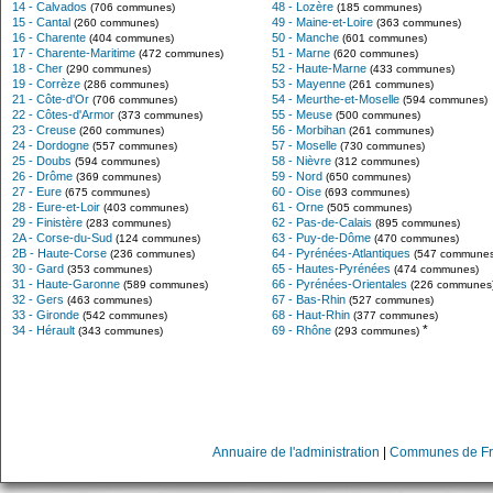
14 - Calvados
48 - Lozère
(706 communes)
(185 communes)
15 - Cantal
49 - Maine-et-Loire
(260 communes)
(363 communes)
16 - Charente
50 - Manche
(404 communes)
(601 communes)
17 - Charente-Maritime
51 - Marne
(472 communes)
(620 communes)
18 - Cher
52 - Haute-Marne
(290 communes)
(433 communes)
19 - Corrèze
53 - Mayenne
(286 communes)
(261 communes)
21 - Côte-d'Or
54 - Meurthe-et-Moselle
(706 communes)
(594 communes)
22 - Côtes-d'Armor
55 - Meuse
(373 communes)
(500 communes)
23 - Creuse
56 - Morbihan
(260 communes)
(261 communes)
24 - Dordogne
57 - Moselle
(557 communes)
(730 communes)
25 - Doubs
58 - Nièvre
(594 communes)
(312 communes)
26 - Drôme
59 - Nord
(369 communes)
(650 communes)
27 - Eure
60 - Oise
(675 communes)
(693 communes)
28 - Eure-et-Loir
61 - Orne
(403 communes)
(505 communes)
29 - Finistère
62 - Pas-de-Calais
(283 communes)
(895 communes)
2A - Corse-du-Sud
63 - Puy-de-Dôme
(124 communes)
(470 communes)
2B - Haute-Corse
64 - Pyrénées-Atlantiques
(236 communes)
(547 communes
30 - Gard
65 - Hautes-Pyrénées
(353 communes)
(474 communes)
31 - Haute-Garonne
66 - Pyrénées-Orientales
(589 communes)
(226 communes
32 - Gers
67 - Bas-Rhin
(463 communes)
(527 communes)
33 - Gironde
68 - Haut-Rhin
(542 communes)
(377 communes)
*
34 - Hérault
69 - Rhône
(343 communes)
(293 communes)
Annuaire de l'administration
|
Communes de Fr