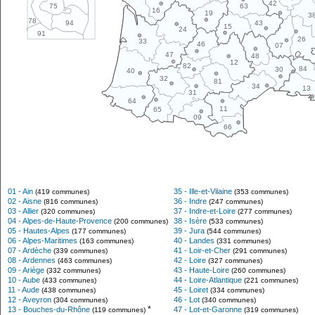
42
63
75
16
19
3
78
43
94
15
24
91
26
33
46
07
47
48
12
82
84
30
40
32
81
34
13
31
64
11
65
09
66
01 - Ain
35 - Ille-et-Vilaine
(419 communes)
(353 communes)
02 - Aisne
36 - Indre
(816 communes)
(247 communes)
03 - Allier
37 - Indre-et-Loire
(320 communes)
(277 communes)
04 - Alpes-de-Haute-Provence
38 - Isère
(200 communes)
(533 communes)
05 - Hautes-Alpes
39 - Jura
(177 communes)
(544 communes)
06 - Alpes-Maritimes
40 - Landes
(163 communes)
(331 communes)
07 - Ardèche
41 - Loir-et-Cher
(339 communes)
(291 communes)
08 - Ardennes
42 - Loire
(463 communes)
(327 communes)
09 - Ariège
43 - Haute-Loire
(332 communes)
(260 communes)
10 - Aube
44 - Loire-Atlantique
(433 communes)
(221 communes)
11 - Aude
45 - Loiret
(438 communes)
(334 communes)
12 - Aveyron
46 - Lot
(304 communes)
(340 communes)
*
13 - Bouches-du-Rhône
47 - Lot-et-Garonne
(119 communes)
(319 communes)