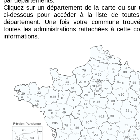
par départements.
Cliquez sur un département de la carte ou su
ci-dessous pour accéder à la liste de tout
département. Une fois votre commune trouvé
toutes les administrations rattachées à cette 
informations.
62
59
80
02
76
08
60
50
95
14
27
51
55
78
61
77
91
22
29
10
28
53
35
72
52
89
56
45
41
44
21
49
37
58
18
36
85
R�gion Parisienne
71
79
86
03
95
77
01
23
87
17
69
93
92