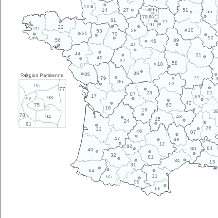
50
95
14
27
51
55
78
61
77
91
22
29
10
28
53
35
72
52
89
56
45
41
44
21
49
37
58
18
36
85
R�gion Parisienne
71
79
86
03
95
77
01
23
87
17
69
93
92
42
63
75
16
19
3
78
43
94
15
24
91
26
33
46
07
47
48
12
82
84
30
40
32
81
34
13
31
64
11
65
09
66