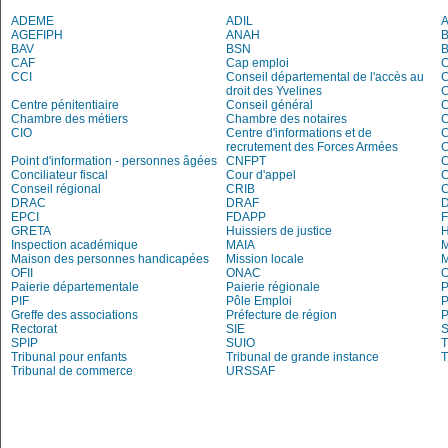
ADEME
ADIL
AGEFIPH
ANAH
B
BAV
BSN
B
CAF
Cap emploi
CCI
Conseil départemental de l'accès au
droit des Yvelines
C
Centre pénitentiaire
Conseil général
C
Chambre des métiers
Chambre des notaires
C
CIO
Centre d'informations et de
recrutement des Forces Armées
C
Point d'information - personnes âgées
CNFPT
C
Conciliateur fiscal
Cour d'appel
Conseil régional
CRIB
DRAC
DRAF
EPCI
FDAPP
GRETA
Huissiers de justice
Inspection académique
MAIA
M
Maison des personnes handicapées
Mission locale
OFII
ONAC
O
Paierie départementale
Paierie régionale
P
PIF
Pôle Emploi
P
Greffe des associations
Préfecture de région
P
Rectorat
SIE
S
SPIP
SUIO
T
Tribunal pour enfants
Tribunal de grande instance
T
Tribunal de commerce
URSSAF