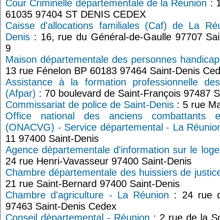
Cour Criminelle départementale de la Réunion
: 
61035 97404 ST DENIS CEDEX
Caisse d'allocations familiales (Caf) de La Ré
Denis
: 16, rue du Général-de-Gaulle 97707 Sa
9
Maison départementale des personnes handica
13 rue Fénelon BP 60183 97464 Saint-Denis Ce
Assistance à la formation professionnelle de
(Afpar)
: 70 boulevard de Saint-François 97487 S
Commissariat de police de Saint-Denis
: 5 rue Ma
Office national des anciens combattants 
(ONACVG) - Service départemental - La Réunio
11 97400 Saint-Denis
Agence départementale d'information sur le log
24 rue Henri-Vavasseur 97400 Saint-Denis
Chambre départementale des huissiers de justic
21 rue Saint-Bernard 97400 Saint-Denis
Chambre d'agriculture - La Réunion
: 24 rue 
97463 Saint-Denis Cedex
Conseil départemental - Réunion
: 2 rue de la S