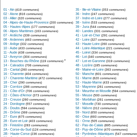
01 - Ain
35 - Ille-et-Vilaine
(419 communes)
(353 communes)
02 - Aisne
36 - Indre
(816 communes)
(247 communes)
03 - Allier
37 - Indre-et-Loire
(320 communes)
(277 communes)
04 - Alpes-de-Haute-Provence
38 - Isère
(200 communes)
(533 communes)
05 - Hautes-Alpes
39 - Jura
(177 communes)
(544 communes)
06 - Alpes-Maritimes
40 - Landes
(163 communes)
(331 communes)
07 - Ardèche
41 - Loir-et-Cher
(339 communes)
(291 communes)
08 - Ardennes
42 - Loire
(463 communes)
(327 communes)
09 - Ariège
43 - Haute-Loire
(332 communes)
(260 communes)
10 - Aube
44 - Loire-Atlantique
(433 communes)
(221 communes)
11 - Aude
45 - Loiret
(438 communes)
(334 communes)
12 - Aveyron
46 - Lot
(304 communes)
(340 communes)
*
13 - Bouches-du-Rhône
47 - Lot-et-Garonne
(119 communes)
(319 communes)
14 - Calvados
48 - Lozère
(706 communes)
(185 communes)
15 - Cantal
49 - Maine-et-Loire
(260 communes)
(363 communes)
16 - Charente
50 - Manche
(404 communes)
(601 communes)
17 - Charente-Maritime
51 - Marne
(472 communes)
(620 communes)
18 - Cher
52 - Haute-Marne
(290 communes)
(433 communes)
19 - Corrèze
53 - Mayenne
(286 communes)
(261 communes)
21 - Côte-d'Or
54 - Meurthe-et-Moselle
(706 communes)
(594 communes)
22 - Côtes-d'Armor
55 - Meuse
(373 communes)
(500 communes)
23 - Creuse
56 - Morbihan
(260 communes)
(261 communes)
24 - Dordogne
57 - Moselle
(557 communes)
(730 communes)
25 - Doubs
58 - Nièvre
(594 communes)
(312 communes)
26 - Drôme
59 - Nord
(369 communes)
(650 communes)
27 - Eure
60 - Oise
(675 communes)
(693 communes)
28 - Eure-et-Loir
61 - Orne
(403 communes)
(505 communes)
29 - Finistère
62 - Pas-de-Calais
(283 communes)
(895 communes)
2A - Corse-du-Sud
63 - Puy-de-Dôme
(124 communes)
(470 communes)
2B - Haute-Corse
64 - Pyrénées-Atlantiques
(236 communes)
(547 communes