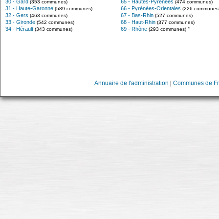
30 - Gard
65 - Hautes-Pyrénées
(353 communes)
(474 communes)
31 - Haute-Garonne
66 - Pyrénées-Orientales
(589 communes)
(226 communes
32 - Gers
67 - Bas-Rhin
(463 communes)
(527 communes)
33 - Gironde
68 - Haut-Rhin
(542 communes)
(377 communes)
*
34 - Hérault
69 - Rhône
(343 communes)
(293 communes)
Annuaire de l'administration
|
Communes de Fr