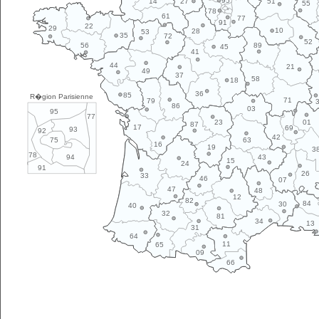
95
14
27
51
55
78
61
77
91
22
29
10
28
53
35
72
52
89
56
45
41
44
21
49
37
58
18
36
85
R�gion Parisienne
71
79
86
03
95
77
01
23
87
17
69
93
92
42
63
75
16
19
3
78
43
94
15
24
91
26
33
46
07
47
48
12
82
84
30
40
32
81
34
13
31
64
11
65
09
66