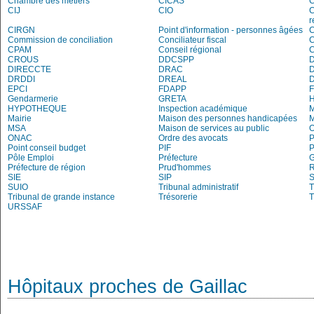
Chambre des métiers
CICAS
C
CIJ
CIO
C
r
CIRGN
Point d'information - personnes âgées
Commission de conciliation
Conciliateur fiscal
C
CPAM
Conseil régional
CROUS
DDCSPP
DIRECCTE
DRAC
DRDDI
DREAL
EPCI
FDAPP
Gendarmerie
GRETA
H
HYPOTHEQUE
Inspection académique
Mairie
Maison des personnes handicapées
M
MSA
Maison de services au public
O
ONAC
Ordre des avocats
P
Point conseil budget
PIF
P
Pôle Emploi
Préfecture
G
Préfecture de région
Prud'hommes
R
SIE
SIP
S
SUIO
Tribunal administratif
T
Tribunal de grande instance
Trésorerie
T
URSSAF
Hôpitaux proches de Gaillac