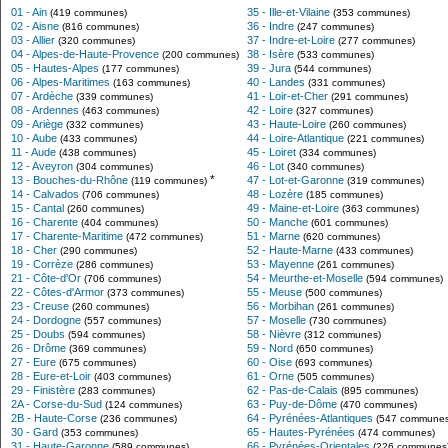
01 - Ain
35 - Ille-et-Vilaine
(419 communes)
(353 communes)
02 - Aisne
36 - Indre
(816 communes)
(247 communes)
03 - Allier
37 - Indre-et-Loire
(320 communes)
(277 communes)
04 - Alpes-de-Haute-Provence
38 - Isère
(200 communes)
(533 communes)
05 - Hautes-Alpes
39 - Jura
(177 communes)
(544 communes)
06 - Alpes-Maritimes
40 - Landes
(163 communes)
(331 communes)
07 - Ardèche
41 - Loir-et-Cher
(339 communes)
(291 communes)
08 - Ardennes
42 - Loire
(463 communes)
(327 communes)
09 - Ariège
43 - Haute-Loire
(332 communes)
(260 communes)
10 - Aube
44 - Loire-Atlantique
(433 communes)
(221 communes)
11 - Aude
45 - Loiret
(438 communes)
(334 communes)
12 - Aveyron
46 - Lot
(304 communes)
(340 communes)
*
13 - Bouches-du-Rhône
47 - Lot-et-Garonne
(119 communes)
(319 communes)
14 - Calvados
48 - Lozère
(706 communes)
(185 communes)
15 - Cantal
49 - Maine-et-Loire
(260 communes)
(363 communes)
16 - Charente
50 - Manche
(404 communes)
(601 communes)
17 - Charente-Maritime
51 - Marne
(472 communes)
(620 communes)
18 - Cher
52 - Haute-Marne
(290 communes)
(433 communes)
19 - Corrèze
53 - Mayenne
(286 communes)
(261 communes)
21 - Côte-d'Or
54 - Meurthe-et-Moselle
(706 communes)
(594 communes)
22 - Côtes-d'Armor
55 - Meuse
(373 communes)
(500 communes)
23 - Creuse
56 - Morbihan
(260 communes)
(261 communes)
24 - Dordogne
57 - Moselle
(557 communes)
(730 communes)
25 - Doubs
58 - Nièvre
(594 communes)
(312 communes)
26 - Drôme
59 - Nord
(369 communes)
(650 communes)
27 - Eure
60 - Oise
(675 communes)
(693 communes)
28 - Eure-et-Loir
61 - Orne
(403 communes)
(505 communes)
29 - Finistère
62 - Pas-de-Calais
(283 communes)
(895 communes)
2A - Corse-du-Sud
63 - Puy-de-Dôme
(124 communes)
(470 communes)
2B - Haute-Corse
64 - Pyrénées-Atlantiques
(236 communes)
(547 communes
30 - Gard
65 - Hautes-Pyrénées
(353 communes)
(474 communes)
31 - Haute-Garonne
66 - Pyrénées-Orientales
(589 communes)
(226 communes