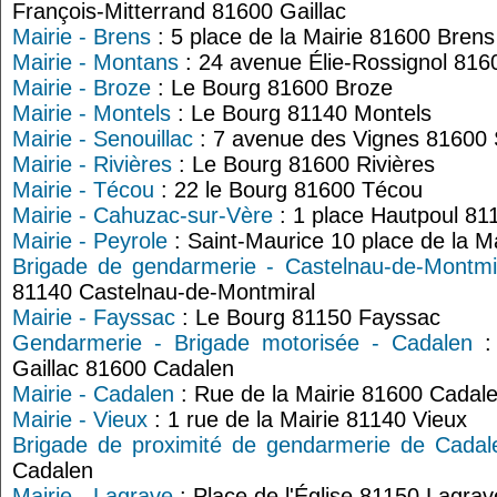
François-Mitterrand 81600 Gaillac
Mairie - Brens
: 5 place de la Mairie 81600 Brens
Mairie - Montans
: 24 avenue Élie-Rossignol 81
Mairie - Broze
: Le Bourg 81600 Broze
Mairie - Montels
: Le Bourg 81140 Montels
Mairie - Senouillac
: 7 avenue des Vignes 81600 
Mairie - Rivières
: Le Bourg 81600 Rivières
Mairie - Técou
: 22 le Bourg 81600 Técou
Mairie - Cahuzac-sur-Vère
: 1 place Hautpoul 8
Mairie - Peyrole
: Saint-Maurice 10 place de la M
Brigade de gendarmerie - Castelnau-de-Montmi
81140 Castelnau-de-Montmiral
Mairie - Fayssac
: Le Bourg 81150 Fayssac
Gendarmerie - Brigade motorisée - Cadalen
: 
Gaillac 81600 Cadalen
Mairie - Cadalen
: Rue de la Mairie 81600 Cadal
Mairie - Vieux
: 1 rue de la Mairie 81140 Vieux
Brigade de proximité de gendarmerie de Cadal
Cadalen
Mairie - Lagrave
: Place de l'Église 81150 Lagrav