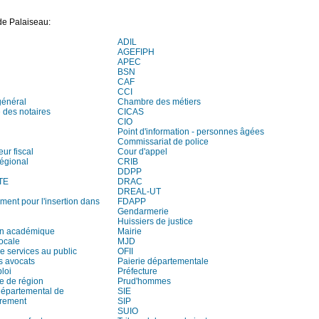
de Palaiseau:
ADIL
AGEFIPH
APEC
BSN
CAF
CCI
général
Chambre des métiers
des notaires
CICAS
CIO
Point d'information - personnes âgées
Commissariat de police
eur fiscal
Cour d'appel
régional
CRIB
DDPP
TE
DRAC
DREAL-UT
ment pour l'insertion dans
FDAPP
Gendarmerie
Huissiers de justice
on académique
Mairie
locale
MJD
e services au public
OFII
s avocats
Paierie départementale
loi
Préfecture
e de région
Prud'hommes
départemental de
SIE
trement
SIP
SUIO