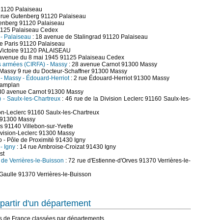
91120 Palaiseau
 rue Gutenberg 91120 Palaiseau
enberg 91120 Palaiseau
1125 Palaiseau Cedex
 - Palaiseau
: 18 avenue de Stalingrad 91120 Palaiseau
de Paris 91120 Palaiseau
 Victoire 91120 PALAISEAU
 avenue du 8 mai 1945 91125 Palaiseau Cedex
es armées (CIRFA) - Massy
: 28 avenue Carnot 91300 Massy
Massy 9 rue du Docteur-Schaffner 91300 Massy
) - Massy - Édouard-Herriot
: 2 rue Édouard-Herriot 91300 Massy
hamplan
30 avenue Carnot 91300 Massy
) - Saulx-les-Chartreux
: 46 rue de la Division Leclerc 91160 Saulx-les-
ion-Leclerc 91160 Saulx-les-Chartreux
e 91300 Massy
s 91140 Villebon-sur-Yvette
Division-Leclerc 91300 Massy
io - Pôle de Proximité 91430 Igny
- Igny
: 14 rue Ambroise-Croizat 91430 Igny
st
) de Verrières-le-Buisson
: 72 rue d'Estienne-d'Orves 91370 Verrières-le-
Gaulle 91370 Verrières-le-Buisson
partir d'un département
es de France classées par départements.