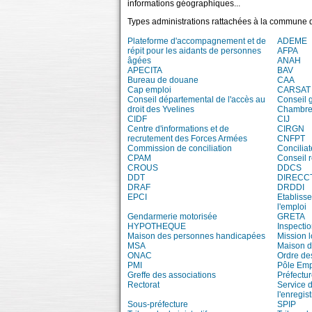
informations géographiques...
Types administrations rattachées à la commune 
Plateforme d'accompagnement et de
ADEME
répit pour les aidants de personnes
AFPA
âgées
ANAH
APECITA
BAV
Bureau de douane
CAA
Cap emploi
CARSAT
Conseil départemental de l'accès au
Conseil 
droit des Yvelines
Chambre 
CIDF
CIJ
Centre d'informations et de
CIRGN
recrutement des Forces Armées
CNFPT
Commission de conciliation
Conciliat
CPAM
Conseil 
CROUS
DDCS
DDT
DIRECC
DRAF
DRDDI
EPCI
Etablisse
l'emploi
Gendarmerie motorisée
GRETA
HYPOTHEQUE
Inspecti
Maison des personnes handicapées
Mission 
MSA
Maison d
ONAC
Ordre de
PMI
Pôle Emp
Greffe des associations
Préfectur
Rectorat
Service 
l'enregis
Sous-préfecture
SPIP