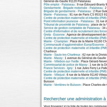
Général-de-Gaulle 91120 Palaiseau
Pôle emploi - Palaiseau
: 9 rue Édouard-Branly 
Gendarmerie - Brigade motorisée - Palaiseau
: 2
Brigade de gendarmerie - Palaiseau
: 2 Rue Gut
Mairie - Palaiseau
: 91 rue de Paris CS 95315 9
Centre de protection maternelle et infantile (PMI)
Point information jeunesse - Palaiseau
: 31 rue 
Tribunal de proximité de Palaiseau
: place de la
Service de gestion comptable de Palaiseau
: 34
Centre d'information et de recrutement des forc
Greta - Essonne
: Agence de développement de 
Centre de protection maternelle et infantile (PMI
Mairie - Champlan
: Place de la Mairie 91160 C
Communauté d’agglomération Europ'Essonne
: 
Centre de protection maternelle et infantile (PMI
Chartreux
Mairie - Saulx-les-Chartreux
: 62 rue de la Divis
Mairie - Massy
: 1 avenue du Général-de-Gaull
Mairie - Villebon-sur-Yvette
: Place Gérard-Never
Commissariat de police de Massy
: 1 rue de la 
France Services - Igny
: 1 rue Jules Ferry Le Pat
Centre de protection maternelle et infantile (PMI) 
Mairie - Villejust
: 6 rue de la Mairie 91140 Villeju
Centre de protection maternelle et infantile (PMI
Buisson
Mairie - Verrières-le-Buisson
: Place Charles-de-
Rechercher une administration à 
Vous trouverez ici la liste de toutes les commun