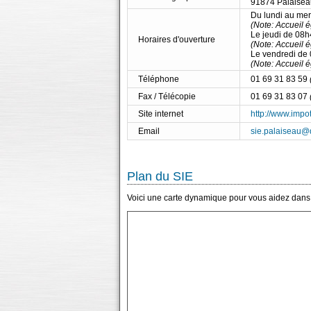
91874 Palaise
Du lundi au me
(Note: Accueil 
Le jeudi de 08
Horaires d'ouverture
(Note: Accueil 
Le vendredi de
(Note: Accueil 
Téléphone
01 69 31 83 59
Fax / Télécopie
01 69 31 83 07
Site internet
http://www.impot
Email
sie.palaiseau@d
Plan du SIE
Voici une carte dynamique pour vous aidez dans l