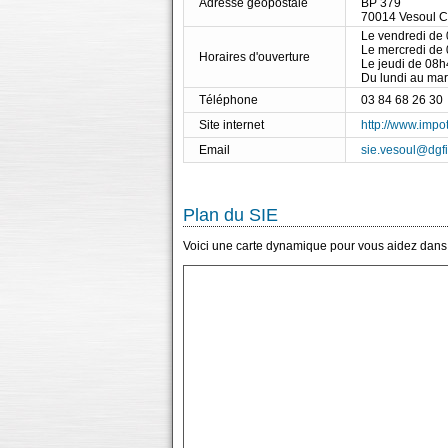
Adresse géopostale
BP 379
70014 Vesoul 
Le vendredi de
Le mercredi de
Horaires d'ouverture
Le jeudi de 08
Du lundi au ma
Téléphone
03 84 68 26 30
Site internet
http://www.impot
Email
sie.vesoul@dgfi
Plan du SIE
Voici une carte dynamique pour vous aidez dans l