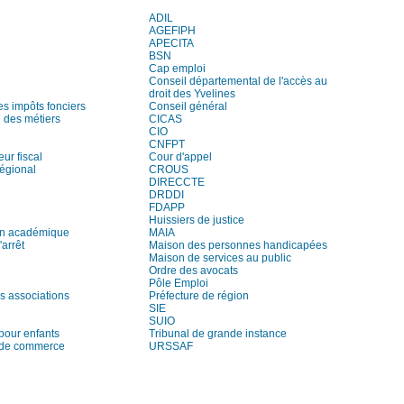
ADIL
AGEFIPH
APECITA
BSN
Cap emploi
Conseil départemental de l'accès au
droit des Yvelines
es impôts fonciers
Conseil général
des métiers
CICAS
CIO
CNFPT
eur fiscal
Cour d'appel
régional
CROUS
DIRECCTE
DRDDI
FDAPP
Huissiers de justice
on académique
MAIA
arrêt
Maison des personnes handicapées
Maison de services au public
Ordre des avocats
Pôle Emploi
s associations
Préfecture de région
SIE
SUIO
pour enfants
Tribunal de grande instance
 de commerce
URSSAF