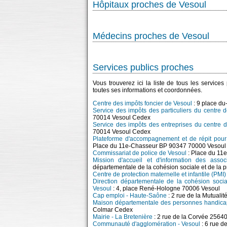
Hôpitaux proches de Vesoul
Médecins proches de Vesoul
Services publics proches
Vous trouverez ici la liste de tous les service
toutes ses informations et coordonnées.
Centre des impôts foncier de Vesoul
: 9 place d
Service des impôts des particuliers du centre 
70014 Vesoul Cedex
Service des impôts des entreprises du centre 
70014 Vesoul Cedex
Plateforme d'accompagnement et de répit pour
Place du 11e-Chasseur BP 90347 70000 Vesoul
Commissariat de police de Vesoul
: Place du 11
Mission d'accueil et d'information des asso
départementale de la cohésion sociale et de la
Centre de protection maternelle et infantile (PMI)
Direction départementale de la cohésion soci
Vesoul
: 4, place René-Hologne 70006 Vesoul
Cap emploi - Haute-Saône
: 2 rue de la Mutuali
Maison départementale des personnes handic
Colmar Cedex
Mairie - La Bretenière
: 2 rue de la Corvée 25640
Communauté d'agglomération - Vesoul
: 6 rue d