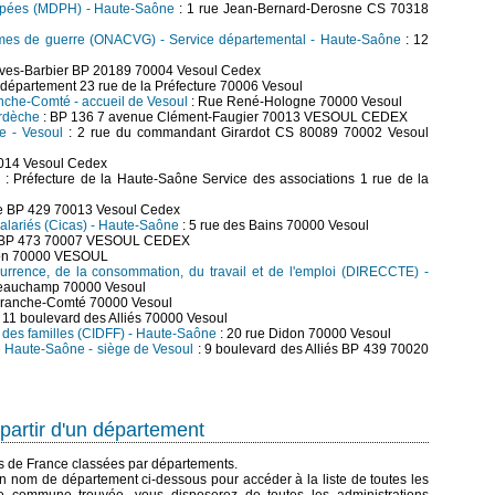
apées (MDPH) - Haute-Saône
: 1 rue Jean-Bernard-Derosne CS 70318
ctimes de guerre (ONACVG) - Service départemental - Haute-Saône
: 12
Yves-Barbier BP 20189 70004 Vesoul Cedex
 département 23 rue de la Préfecture 70006 Vesoul
nche-Comté - accueil de Vesoul
: Rue René-Hologne 70000 Vesoul
Ardèche
: BP 136 7 avenue Clément-Faugier 70013 VESOUL CEDEX
e - Vesoul
: 2 rue du commandant Girardot CS 80089 70002 Vesoul
0014 Vesoul Cedex
)
: Préfecture de la Haute-Saône Service des associations 1 rue de la
ure BP 429 70013 Vesoul Cedex
salariés (Cicas) - Haute-Saône
: 5 rue des Bains 70000 Vesoul
n BP 473 70007 VESOUL CEDEX
don 70000 VESOUL
currence, de la consommation, du travail et de l'emploi (DIRECCTE) -
Beauchamp 70000 Vesoul
 Franche-Comté 70000 Vesoul
 11 boulevard des Alliés 70000 Vesoul
t des familles (CIDFF) - Haute-Saône
: 20 rue Didon 70000 Vesoul
 Haute-Saône - siège de Vesoul
: 9 boulevard des Alliés BP 439 70020
partir d'un département
es de France classées par départements.
n nom de département ci-dessous pour accéder à la liste de toutes les