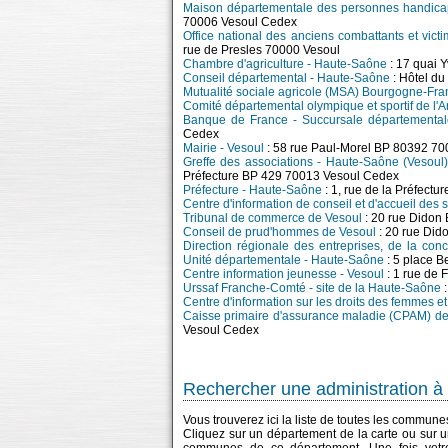
Maison départementale des personnes handic
70006 Vesoul Cedex
Office national des anciens combattants et vi
rue de Presles 70000 Vesoul
Chambre d'agriculture - Haute-Saône
: 17 quai 
Conseil départemental - Haute-Saône
: Hôtel du
Mutualité sociale agricole (MSA) Bourgogne-Fra
Comité départemental olympique et sportif de l'
Banque de France - Succursale départemental
Cedex
Mairie - Vesoul
: 58 rue Paul-Morel BP 80392 7
Greffe des associations - Haute-Saône (Vesoul
Préfecture BP 429 70013 Vesoul Cedex
Préfecture - Haute-Saône
: 1, rue de la Préfect
Centre d'information de conseil et d'accueil des 
Tribunal de commerce de Vesoul
: 20 rue Dido
Conseil de prud'hommes de Vesoul
: 20 rue Di
Direction régionale des entreprises, de la con
Unité départementale - Haute-Saône
: 5 place 
Centre information jeunesse - Vesoul
: 1 rue de
Urssaf Franche-Comté - site de la Haute-Saône
:
Centre d'information sur les droits des femmes e
Caisse primaire d'assurance maladie (CPAM) de
Vesoul Cedex
Rechercher une administration à 
Vous trouverez ici la liste de toutes les commun
Cliquez sur un département de la carte ou sur u