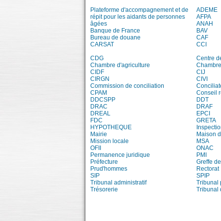
Plateforme d'accompagnement et de
ADEME
répit pour les aidants de personnes
AFPA
âgées
ANAH
Banque de France
BAV
Bureau de douane
CAF
CARSAT
CCI
CDG
Centre d
Chambre d'agriculture
Chambre 
CIDF
CIJ
CIRGN
CIVI
Commission de conciliation
Conciliat
CPAM
Conseil 
DDCSPP
DDT
DRAC
DRAF
DREAL
EPCI
FDC
GRETA
HYPOTHEQUE
Inspecti
Mairie
Maison d'
Mission locale
MSA
OFII
ONAC
Permanence juridique
PMI
Préfecture
Greffe de
Prud'hommes
Rectorat
SIP
SPIP
Tribunal administratif
Tribunal 
Trésorerie
Tribunal