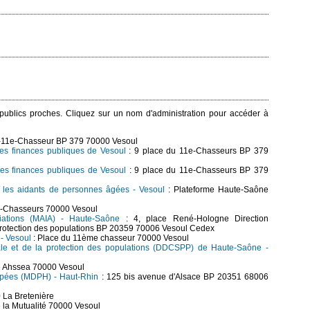
s publics proches. Cliquez sur un nom d'administration pour accéder à
u-11e-Chasseur BP 379 70000 Vesoul
des finances publiques de Vesoul
: 9 place du 11e-Chasseurs BP 379
des finances publiques de Vesoul
: 9 place du 11e-Chasseurs BP 379
 les aidants de personnes âgées - Vesoul
: Plateforme Haute-Saône
e-Chasseurs 70000 Vesoul
ciations (MAIA) - Haute-Saône
: 4, place René-Hologne Direction
 protection des populations BP 20359 70006 Vesoul Cedex
 - Vesoul
: Place du 11ème chasseur 70000 Vesoul
ale et de la protection des populations (DDCSPP) de Haute-Saône -
té Ahssea 70000 Vesoul
apées (MDPH) - Haut-Rhin
: 125 bis avenue d'Alsace BP 20351 68006
 La Bretenière
e la Mutualité 70000 Vesoul