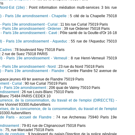
ris
Nord-Est (18e)
: Point information médiation multi-services 3 bis rue
MI) - Paris 18e arrondissement - Chapelle
: 5 cité de la Chapelle 75018
) - Paris 19e arrondissement - Curial
: 11 bis rue Curial 75019 Paris
) - Paris 18e arrondissement - Ordener
: 39 rue Ordener 75018 Paris
I) - Paris 18e arrondissement - Cavé
: Pôle santé de la Goutte-d'Or 16-18
MI) - Paris 10e arrondissement - Aqueduc
: 55 rue de l'Aqueduc 75010
- Cadres
: 78 boulevard Ney 75018 Paris
: 2 rue de Suez 75018 PARIS
MI) - Paris 19e arrondissement - Verneuil
: 8 rue Henri-Verneuil 75019
) - Paris 18e arrondissement - Nord
: 23 rue du Nord 75018 Paris
I) - Paris 19e arrondissement - Flandre
: Centre Flandre 52 avenue de
space jeunes 49 ter avenue de Flandre 75019 Paris
ement - Curial
: 90 rue Curial 75019 Paris
) - Paris 10e arrondissement
: 206 quai de Valmy 75010 Paris
rondissement
: 26 rue Louis-Blanc 75010 Paris
s Blanc 75484 PARIS CEDEX 10
currence, de la consommation, du travail et de l'emploi (DIRECCTE) -
ne Vionnet 93300 Aubervilliers
eprises, de la concurrence, de la consommation, du travail et de l'emploi
93300 Aubervilliers
de Paris - accueil de Flandre
: 74 rue Archereau 75940 Paris 19e
rondissement
: 79-81 rue de Clignancourt 75018 Paris
is
: 75, rue Marcadet 75018 Paris
mis de conduire
: 9 boulevard du palais Direction de la police générale