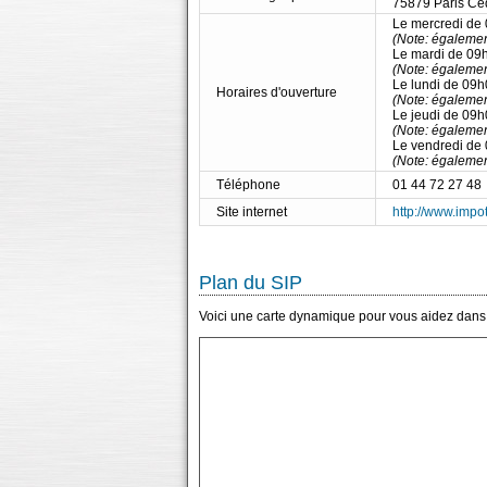
75879 Paris Ce
Le mercredi de
(Note: égalemen
Le mardi de 09
(Note: égalemen
Le lundi de 09
Horaires d'ouverture
(Note: égalemen
Le jeudi de 09
(Note: égalemen
Le vendredi de
(Note: égalemen
Téléphone
01 44 72 27 48
Site internet
http://www.impot
Plan du SIP
Voici une carte dynamique pour vous aidez dans l