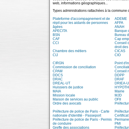
web, informations géographiques...
Types administrations rattachées à la commune 
Plateforme d'accompagnement et de
ADEME
répit pour les aidants de personnes
AFPA
âgées
ANAH
APECITA
Banque 
BSN
Bureau 
CAF
Cap emp
CCI
Conseil 
droit des
Chambre des métiers
CICAS
CIJ
CIO
CIRGN
Point d'
Commission de conciliation
Conciliat
CPAM
Conseil 
DDCS
DDPP
DRAC
DRAF
DREAL-UT
DRIEA-U
Huissiers de justice
HYPOT
MAIA
Mairie
Mission locale
MJD
Maison de services au public
OFII
Ordre des avocats
Préfectur
Préfecture de police de Paris - Carte
Préfectur
nationale d'identité - Passeport
Certifica
Préfecture de police de Paris - Permis
Permanen
de conduire
PMI
Greffe des associations
Préfectur