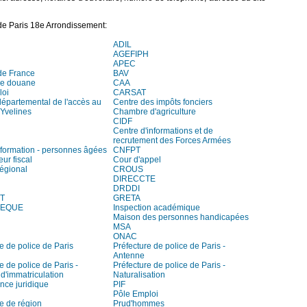
de Paris 18e Arrondissement:
ADIL
AGEFIPH
APEC
de France
BAV
de douane
CAA
loi
CARSAT
départemental de l'accès au
Centre des impôts fonciers
 Yvelines
Chambre d'agriculture
CIDF
Centre d'informations et de
recrutement des Forces Armées
information - personnes âgées
CNFPT
eur fiscal
Cour d'appel
régional
CROUS
DIRECCTE
DRDDI
T
GRETA
HEQUE
Inspection académique
Maison des personnes handicapées
MSA
ONAC
e de police de Paris
Préfecture de police de Paris -
Antenne
e de police de Paris -
Préfecture de police de Paris -
t d'immatriculation
Naturalisation
ce juridique
PIF
Pôle Emploi
e de région
Prud'hommes