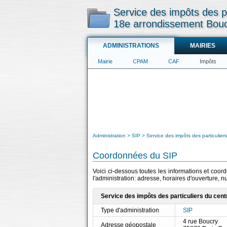
Service des impôts des pa
18e arrondissement Bou
ADMINISTRATIONS
MAIRIES
Mairie
CPAM
CAF
Impôts
Administration
SIP
Service des impôts des particulie
Coordonnées du SIP
Voici ci-dessous toutes les informations et coor
l'administration: adresse, horaires d'ouverture, 
Service des impôts des particuliers du cen
Type d'administration
SIP
4 rue Boucry
Adresse géopostale