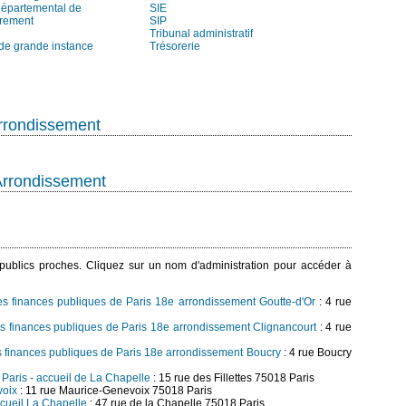
départemental de
SIE
trement
SIP
Tribunal administratif
 de grande instance
Trésorerie
rrondissement
Arrondissement
s publics proches. Cliquez sur un nom d'administration pour accéder à
des finances publiques de Paris 18e arrondissement Goutte-d'Or
: 4 rue
es finances publiques de Paris 18e arrondissement Clignancourt
: 4 rue
es finances publiques de Paris 18e arrondissement Boucry
: 4 rue Boucry
Paris - accueil de La Chapelle
: 15 rue des Fillettes 75018 Paris
voix
: 11 rue Maurice-Genevoix 75018 Paris
accueil La Chapelle
: 47 rue de la Chapelle 75018 Paris