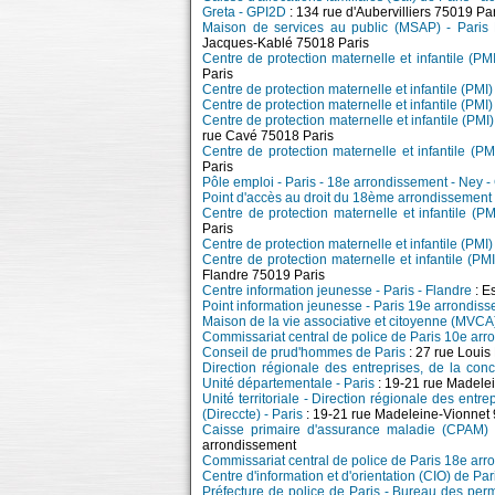
Greta - GPI2D
: 134 rue d'Aubervilliers 75019 Pa
Maison de services au public (MSAP) - Paris 
Jacques-Kablé 75018 Paris
Centre de protection maternelle et infantile (P
Paris
Centre de protection maternelle et infantile (PMI
Centre de protection maternelle et infantile (PMI
Centre de protection maternelle et infantile (PM
rue Cavé 75018 Paris
Centre de protection maternelle et infantile (P
Paris
Pôle emploi - Paris - 18e arrondissement - Ney 
Point d'accès au droit du 18ème arrondissement
Centre de protection maternelle et infantile (P
Paris
Centre de protection maternelle et infantile (PMI
Centre de protection maternelle et infantile (PM
Flandre 75019 Paris
Centre information jeunesse - Paris - Flandre
: E
Point information jeunesse - Paris 19e arrondiss
Maison de la vie associative et citoyenne (MVCA
Commissariat central de police de Paris 10e ar
Conseil de prud'hommes de Paris
: 27 rue Loui
Direction régionale des entreprises, de la con
Unité départementale - Paris
: 19-21 rue Madelei
Unité territoriale - Direction régionale des entr
(Direccte) - Paris
: 19-21 rue Madeleine-Vionnet 
Caisse primaire d'assurance maladie (CPAM) 
arrondissement
Commissariat central de police de Paris 18e ar
Centre d'information et d'orientation (CIO) de Par
Préfecture de police de Paris - Bureau des per