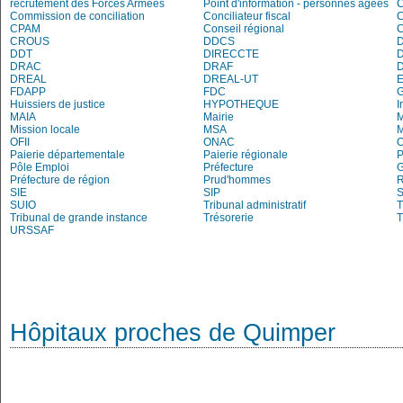
recrutement des Forces Armées
Point d'information - personnes âgées
Commission de conciliation
Conciliateur fiscal
C
CPAM
Conseil régional
CROUS
DDCS
DDT
DIRECCTE
DRAC
DRAF
DREAL
DREAL-UT
E
FDAPP
FDC
Huissiers de justice
HYPOTHEQUE
I
MAIA
Mairie
M
Mission locale
MSA
M
OFII
ONAC
O
Paierie départementale
Paierie régionale
P
Pôle Emploi
Préfecture
G
Préfecture de région
Prud'hommes
R
SIE
SIP
S
SUIO
Tribunal administratif
T
Tribunal de grande instance
Trésorerie
T
URSSAF
Hôpitaux proches de Quimper