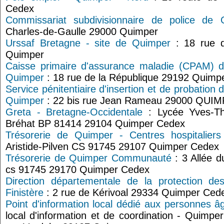
Cedex
Commissariat subdivisionnaire de police de 
Charles-de-Gaulle 29000 Quimper
Urssaf Bretagne - site de Quimper
: 18 rue d
Quimper
Caisse primaire d'assurance maladie (CPAM) du
Quimper
: 18 rue de la République 29192 Quimp
Service pénitentiaire d'insertion et de probation 
Quimper
: 22 bis rue Jean Rameau 29000 QUI
Greta - Bretagne-Occidentale
: Lycée Yves-Thé
Bréhat BP 81414 29104 Quimper Cedex
Trésorerie de Quimper - Centres hospitaliers
Aristide-Pilven CS 91745 29107 Quimper Cedex
Trésorerie de Quimper Communauté
: 3 Allée d
cs 91745 29170 Quimper Cedex
Direction départementale de la protection de
Finistère
: 2 rue de Kérivoal 29334 Quimper Ced
Point d'information local dédié aux personnes 
local d'information et de coordination - Quimpe