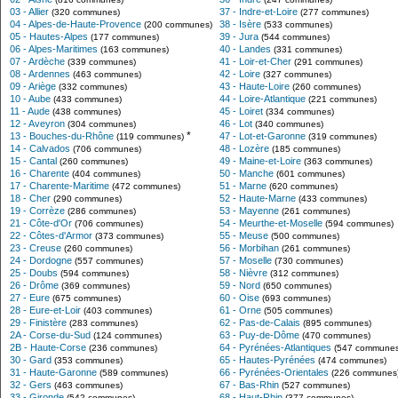
03 - Allier
37 - Indre-et-Loire
(320 communes)
(277 communes)
04 - Alpes-de-Haute-Provence
38 - Isère
(200 communes)
(533 communes)
05 - Hautes-Alpes
39 - Jura
(177 communes)
(544 communes)
06 - Alpes-Maritimes
40 - Landes
(163 communes)
(331 communes)
07 - Ardèche
41 - Loir-et-Cher
(339 communes)
(291 communes)
08 - Ardennes
42 - Loire
(463 communes)
(327 communes)
09 - Ariège
43 - Haute-Loire
(332 communes)
(260 communes)
10 - Aube
44 - Loire-Atlantique
(433 communes)
(221 communes)
11 - Aude
45 - Loiret
(438 communes)
(334 communes)
12 - Aveyron
46 - Lot
(304 communes)
(340 communes)
*
13 - Bouches-du-Rhône
47 - Lot-et-Garonne
(119 communes)
(319 communes)
14 - Calvados
48 - Lozère
(706 communes)
(185 communes)
15 - Cantal
49 - Maine-et-Loire
(260 communes)
(363 communes)
16 - Charente
50 - Manche
(404 communes)
(601 communes)
17 - Charente-Maritime
51 - Marne
(472 communes)
(620 communes)
18 - Cher
52 - Haute-Marne
(290 communes)
(433 communes)
19 - Corrèze
53 - Mayenne
(286 communes)
(261 communes)
21 - Côte-d'Or
54 - Meurthe-et-Moselle
(706 communes)
(594 communes)
22 - Côtes-d'Armor
55 - Meuse
(373 communes)
(500 communes)
23 - Creuse
56 - Morbihan
(260 communes)
(261 communes)
24 - Dordogne
57 - Moselle
(557 communes)
(730 communes)
25 - Doubs
58 - Nièvre
(594 communes)
(312 communes)
26 - Drôme
59 - Nord
(369 communes)
(650 communes)
27 - Eure
60 - Oise
(675 communes)
(693 communes)
28 - Eure-et-Loir
61 - Orne
(403 communes)
(505 communes)
29 - Finistère
62 - Pas-de-Calais
(283 communes)
(895 communes)
2A - Corse-du-Sud
63 - Puy-de-Dôme
(124 communes)
(470 communes)
2B - Haute-Corse
64 - Pyrénées-Atlantiques
(236 communes)
(547 communes
30 - Gard
65 - Hautes-Pyrénées
(353 communes)
(474 communes)
31 - Haute-Garonne
66 - Pyrénées-Orientales
(589 communes)
(226 communes
32 - Gers
67 - Bas-Rhin
(463 communes)
(527 communes)
33 - Gironde
68 - Haut-Rhin
(542 communes)
(377 communes)