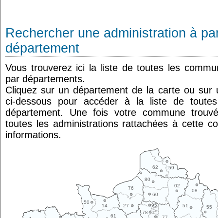
Rechercher une administration à par
département
Vous trouverez ici la liste de toutes les comm
par départements.
Cliquez sur un département de la carte ou su
ci-dessous pour accéder à la liste de tout
département. Une fois votre commune trouvé
toutes les administrations rattachées à cette 
informations.
62
59
80
02
76
08
60
50
95
14
27
51
55
78
61
77