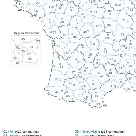
91
22
29
10
28
53
35
72
52
89
56
45
41
44
21
49
37
58
18
36
85
R�gion Parisienne
71
79
86
03
95
77
01
23
87
17
69
93
92
42
63
75
16
19
3
78
43
94
15
24
91
26
33
46
07
47
48
12
82
84
30
40
32
81
34
13
31
64
11
65
09
66
01 - Ain
35 - Ille-et-Vilaine
(419 communes)
(353 communes)
02 - Aisne
36 - Indre
(816 communes)
(247 communes)