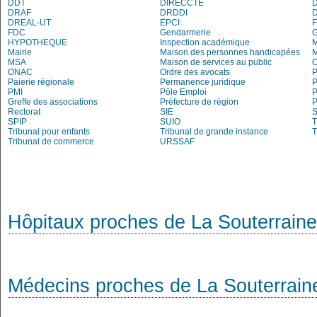
DDT
DIRECCTE
DRAF
DRDDI
DREAL-UT
EPCI
FDC
Gendarmerie
HYPOTHEQUE
Inspection académique
Mairie
Maison des personnes handicapées
M
MSA
Maison de services au public
O
ONAC
Ordre des avocats
P
Paierie régionale
Permanence juridique
P
PMI
Pôle Emploi
P
Greffe des associations
Préfecture de région
P
Rectorat
SIE
S
SPIP
SUIO
T
Tribunal pour enfants
Tribunal de grande instance
T
Tribunal de commerce
URSSAF
Hôpitaux proches de La Souterraine
Médecins proches de La Souterrain