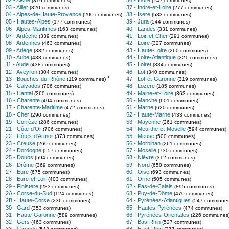
02 - Aisne
36 - Indre
(816 communes)
(247 communes)
03 - Allier
37 - Indre-et-Loire
(320 communes)
(277 communes)
04 - Alpes-de-Haute-Provence
38 - Isère
(200 communes)
(533 communes)
05 - Hautes-Alpes
39 - Jura
(177 communes)
(544 communes)
06 - Alpes-Maritimes
40 - Landes
(163 communes)
(331 communes)
07 - Ardèche
41 - Loir-et-Cher
(339 communes)
(291 communes)
08 - Ardennes
42 - Loire
(463 communes)
(327 communes)
09 - Ariège
43 - Haute-Loire
(332 communes)
(260 communes)
10 - Aube
44 - Loire-Atlantique
(433 communes)
(221 communes)
11 - Aude
45 - Loiret
(438 communes)
(334 communes)
12 - Aveyron
46 - Lot
(304 communes)
(340 communes)
*
13 - Bouches-du-Rhône
47 - Lot-et-Garonne
(119 communes)
(319 communes)
14 - Calvados
48 - Lozère
(706 communes)
(185 communes)
15 - Cantal
49 - Maine-et-Loire
(260 communes)
(363 communes)
16 - Charente
50 - Manche
(404 communes)
(601 communes)
17 - Charente-Maritime
51 - Marne
(472 communes)
(620 communes)
18 - Cher
52 - Haute-Marne
(290 communes)
(433 communes)
19 - Corrèze
53 - Mayenne
(286 communes)
(261 communes)
21 - Côte-d'Or
54 - Meurthe-et-Moselle
(706 communes)
(594 communes)
22 - Côtes-d'Armor
55 - Meuse
(373 communes)
(500 communes)
23 - Creuse
56 - Morbihan
(260 communes)
(261 communes)
24 - Dordogne
57 - Moselle
(557 communes)
(730 communes)
25 - Doubs
58 - Nièvre
(594 communes)
(312 communes)
26 - Drôme
59 - Nord
(369 communes)
(650 communes)
27 - Eure
60 - Oise
(675 communes)
(693 communes)
28 - Eure-et-Loir
61 - Orne
(403 communes)
(505 communes)
29 - Finistère
62 - Pas-de-Calais
(283 communes)
(895 communes)
2A - Corse-du-Sud
63 - Puy-de-Dôme
(124 communes)
(470 communes)
2B - Haute-Corse
64 - Pyrénées-Atlantiques
(236 communes)
(547 communes
30 - Gard
65 - Hautes-Pyrénées
(353 communes)
(474 communes)
31 - Haute-Garonne
66 - Pyrénées-Orientales
(589 communes)
(226 communes
32 - Gers
67 - Bas-Rhin
(463 communes)
(527 communes)