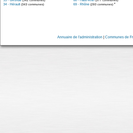
33 - Gironde
68 - Haut-Rhin
(542 communes)
(377 communes)
*
34 - Hérault
69 - Rhône
(343 communes)
(293 communes)
Annuaire de l'administration
|
Communes de Fr