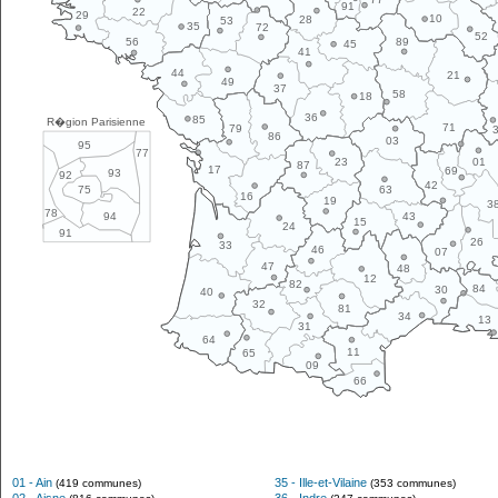
91
22
29
10
28
53
35
72
52
89
56
45
41
44
21
49
37
58
18
36
85
R�gion Parisienne
71
79
86
03
95
77
01
23
87
17
69
93
92
42
63
75
16
19
3
78
43
94
15
24
91
26
33
46
07
47
48
12
82
84
30
40
32
81
34
13
31
64
11
65
09
66
01 - Ain
35 - Ille-et-Vilaine
(419 communes)
(353 communes)