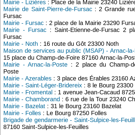
Mairie - Lizières
: Place de la Mairie 23240 Lizièr
Mairie de Saint-Pierre-de-Fursac
: 2 Grande rue
Fursac
Mairie - Fursac
: 2 place de la Mairie 23290 Furs
Mairie - Fursac
: Saint-Etienne-de-Fursac 2 p
Fursac
Mairie - Noth
: 16 route du Gôt 23300 Noth
Maison de services au public (MSAP) - Arnac-la
15 place du Champ-de-Foire 87160 Arnac-la-Pos
Mairie - Arnac-la-Poste
: 2 place du Champ-de
Poste
Mairie - Azerables
: 3 place des Érables 23160 A
Mairie - Saint-Léger-Bridereix
: 8 le Bourg 23300 
Mairie - Fromental
: 1 avenue Jean-Cacaud 8725
Mairie - Chamborand
: 6 rue de la Tour 23240 
Mairie - Bazelat
: 31 le Bourg 23160 Bazelat
Mairie - Folles
: Le Bourg 87250 Folles
Brigade de gendarmerie - Saint-Sulpice-les-Feuil
87160 Saint-Sulpice-les-Feuilles