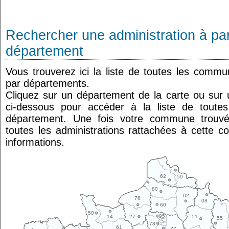
Rechercher une administration à par
département
Vous trouverez ici la liste de toutes les comm
par départements.
Cliquez sur un département de la carte ou su
ci-dessous pour accéder à la liste de tout
département. Une fois votre commune trouvé
toutes les administrations rattachées à cette 
informations.
62
59
80
02
76
08
60
50
95
14
27
51
55
78
61
77