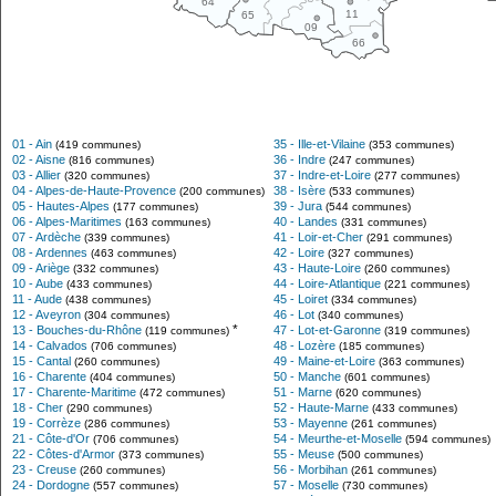
64
11
65
09
66
01 - Ain
35 - Ille-et-Vilaine
(419 communes)
(353 communes)
02 - Aisne
36 - Indre
(816 communes)
(247 communes)
03 - Allier
37 - Indre-et-Loire
(320 communes)
(277 communes)
04 - Alpes-de-Haute-Provence
38 - Isère
(200 communes)
(533 communes)
05 - Hautes-Alpes
39 - Jura
(177 communes)
(544 communes)
06 - Alpes-Maritimes
40 - Landes
(163 communes)
(331 communes)
07 - Ardèche
41 - Loir-et-Cher
(339 communes)
(291 communes)
08 - Ardennes
42 - Loire
(463 communes)
(327 communes)
09 - Ariège
43 - Haute-Loire
(332 communes)
(260 communes)
10 - Aube
44 - Loire-Atlantique
(433 communes)
(221 communes)
11 - Aude
45 - Loiret
(438 communes)
(334 communes)
12 - Aveyron
46 - Lot
(304 communes)
(340 communes)
*
13 - Bouches-du-Rhône
47 - Lot-et-Garonne
(119 communes)
(319 communes)
14 - Calvados
48 - Lozère
(706 communes)
(185 communes)
15 - Cantal
49 - Maine-et-Loire
(260 communes)
(363 communes)
16 - Charente
50 - Manche
(404 communes)
(601 communes)
17 - Charente-Maritime
51 - Marne
(472 communes)
(620 communes)
18 - Cher
52 - Haute-Marne
(290 communes)
(433 communes)
19 - Corrèze
53 - Mayenne
(286 communes)
(261 communes)
21 - Côte-d'Or
54 - Meurthe-et-Moselle
(706 communes)
(594 communes)
22 - Côtes-d'Armor
55 - Meuse
(373 communes)
(500 communes)
23 - Creuse
56 - Morbihan
(260 communes)
(261 communes)
24 - Dordogne
57 - Moselle
(557 communes)
(730 communes)