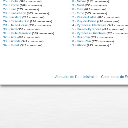
25 - Doubs
58 - Nièvre
(594 communes)
(312 communes)
26 - Drôme
59 - Nord
(369 communes)
(650 communes)
27 - Eure
60 - Oise
(675 communes)
(693 communes)
28 - Eure-et-Loir
61 - Orne
(403 communes)
(505 communes)
29 - Finistère
62 - Pas-de-Calais
(283 communes)
(895 communes)
2A - Corse-du-Sud
63 - Puy-de-Dôme
(124 communes)
(470 communes)
2B - Haute-Corse
64 - Pyrénées-Atlantiques
(236 communes)
(547 communes
30 - Gard
65 - Hautes-Pyrénées
(353 communes)
(474 communes)
31 - Haute-Garonne
66 - Pyrénées-Orientales
(589 communes)
(226 communes
32 - Gers
67 - Bas-Rhin
(463 communes)
(527 communes)
33 - Gironde
68 - Haut-Rhin
(542 communes)
(377 communes)
*
34 - Hérault
69 - Rhône
(343 communes)
(293 communes)
Annuaire de l'administration
|
Communes de Fr