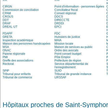
r
CIRGN
Point d'information - personnes âgées
Commission de conciliation
Conciliateur fiscal
C
CPAM
Conseil régional
CROUS
DDCS
DDT
DIRECCTE
DRAF
DRDDI
DREAL-UT
EPCI
E
l
FDAPP
FDC
G
GRETA
Huissiers de justice
Inspection académique
MAIA
M
Maison des personnes handicapées
Mission locale
MSA
Maison de services au public
O
ONAC
Ordre des avocats
P
Paierie régionale
Point conseil budget
P
PMI
Pôle Emploi
P
Greffe des associations
Préfecture de région
P
Rectorat
Service départemental de
S
l'enregistrement
S
SPIP
SUIO
T
Tribunal pour enfants
Tribunal de grande instance
T
Tribunal de commerce
URSSAF
Hôpitaux proches de Saint-Symphor