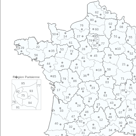
62
59
80
02
76
08
60
50
95
14
27
51
55
78
61
77
91
22
29
10
28
53
35
72
52
89
56
45
41
44
21
49
37
58
18
36
85
R�gion Parisienne
71
79
86
03
95
77
01
23
87
17
69
93
92
42
63
75
16
19
3
78
43
94
15
24
91
26
33
46
07
47
48
12
82
84
30
40
32
81
34
13
31